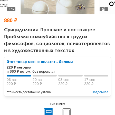
Тревожные расстройства, панические атаки
Психодрама
Психология труда и эргономика
Социальная и организационная психология
1
/
6
Сказкотерапия
Психофизиология
Учебная литература
880 ₽
Другие направления психотерапии
Социальная психология
Классический и юнгианский психоанализ
Суицидология: Прошлое и настоящее:
Проблема самоубийства в трудах
Классический, эриксоновский гипноз и НЛП
философов, социологов, психотерапевтов
и в художественных текстах
НЛП
Этот товар можно оплатить Долями
220 ₽ сегодня
и 660 ₽ потом, без переплат
06 авг
20 авг
03 сен
17 сен
220 ₽
220 ₽
220 ₽
220 ₽
стоимость доставки не учтена
Подробнее
Тип книги: