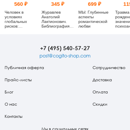
560 ₽
345 ₽
699 ₽
11
Человек в
Журавлев
МЫ: Глубинные
Травма
условиях
Анатолий
аспекты
рожден
глобальных
Лактионович.
романтической
значен
рисков:
Библиография
любви
психоа
социально-
научных трудов:
психологический
К 70-летию со
анализ
дня рождения
(pdf)
+7 (495) 540-57-27
post@cogito-shop.com
Публичная оферта
Сотрудничество
Прайс-листы
Доставка
Блог
Оплата
О нас
Скидки
Контакты
Мы в социальных сетях