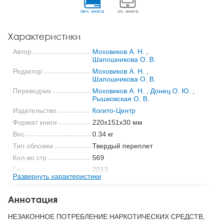
печ. книга
эл. книга
Характеристики
Автор
Моховиков А. Н.
,
Шапошникова О. В.
Редактор
Моховиков А. Н.
,
Шапошникова О. В.
Переводчик
Моховиков А. Н.
,
Донец О. Ю.
,
Рышковская О. В.
Издательство
Когито-Центр
Формат книги
220x151x30 мм
Вес
0.34 кг
Тип обложки
Твердый переплет
Кол-во стр
569
Год
2013
Развернуть характеристики
ISBN
978-5-89353-388-0
Код
20127
Аннотация
НЕЗАКОННОЕ ПОТРЕБЛЕНИЕ НАРКОТИЧЕСКИХ СРЕДСТВ,