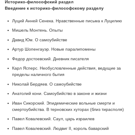
Историко-философский раздел
Введение к историко-философскому разделу
Луций Анней Сенека. Нравственные письма к Луцилию
Мишель Монтень. Опыты
Давид Юм. О самоубийстве
Артур Шопенгауэр. Новые паралипомены
Федор достоевский. Дневник писателя
Карл Ясперс. Необусловленные действия, ведущие за
пределы наличного бытия
Николай Бердяев. О самоубийстве
Анатолий кони. Самоубийство в законе и жизни
Иван Сикорский. Эпидемические вольные смерти и
смертоубийства. В терновских хуторах (близ тирасполя)
Павел Ковалевский. Саул, царь израилев
Павел Ковалевский. Людвиг II, король баварский