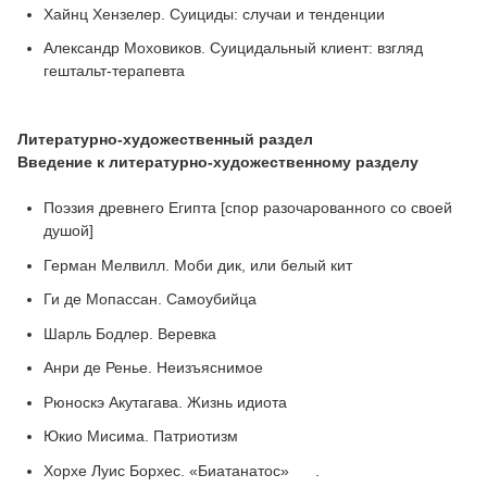
Хайнц Хензелер. Суициды: случаи и тенденции
Александр Моховиков. Суицидальный клиент: взгляд
гештальт-терапевта
Литературно-художественный раздел
Введение к литературно-художественному разделу
Поэзия древнего Египта [спор разочарованного со своей
душой]
Герман Мелвилл. Моби дик, или белый кит
Ги де Мопассан. Самоубийца
Шарль Бодлер. Веревка
Анри де Ренье. Неизъяснимое
Рюноскэ Акутагава. Жизнь идиота
Юкио Мисима. Патриотизм
Хорхе Луис Борхес. «Биатанатос» .