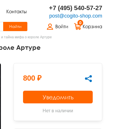
+7 (495) 540-57-27
Контакты
post@cogito-shop.com
0
Войти
Корзина
Найти
я и тайна мифа о короле Артуре
ороле Артуре
800 ₽
Уведомить
Нет в наличии