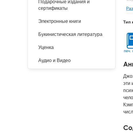
Подарочные издания и
сертификаты
Раз
Изд
Фор
Электронные книги
Тип 
Ве
Букинистическая литература
Тип
Кол
Уценка
печ. 
Год
Аудио и Видео
Ан
IS
Ко
Джоз
эти 
пси
чело
Кэмп
числ
Со