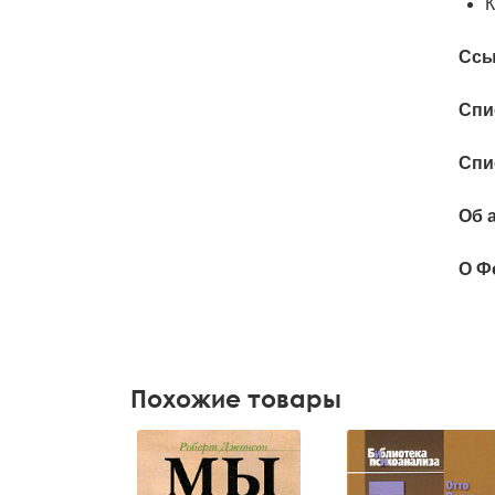
К
Ссы
Спи
Спи
Об 
О Ф
Похожие товары