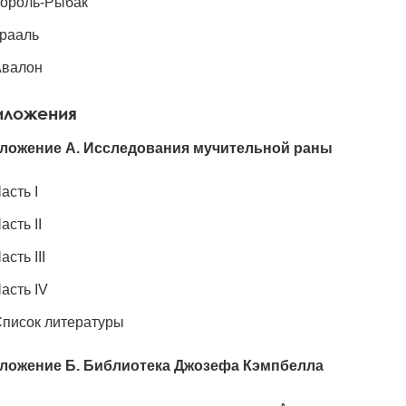
ороль-Рыбак
рааль
Авалон
иложения
ложение А. Исследования мучительной раны
асть I
асть II
асть III
асть IV
писок литературы
ложение Б. Библиотека Джозефа Кэмпбелла