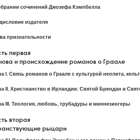
обрании сочинений Джозефа Кэмпбелла
дисловие издателя
ва признательности
ть первая
нова и происхождение романов о Граале
ва I. Связь романов о Граале с культурой неолита, кел
ва II. Христианство в Ирландии: Святой Брендан и Свя
ва III. Теология, любовь, трубадуры и миннезингеры
сть вторая
ранствующие рыцари