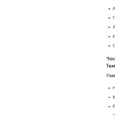
А
Г
Л
С
Час
Те
Гла
Н
К