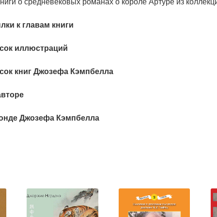
ниги о средневековых романах о короле Артуре из коллек
лки к главам книги
сок иллюстраций
сок книг Джозефа Кэмпбелла
авторе
онде Джозефа Кэмпбелла