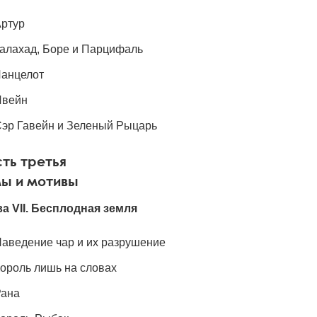
ртур
алахад, Боре и Парцифаль
анцелот
Ивейн
эр Гавейн и Зеленый Рыцарь
ть третья
мы и мотивы
ва VII. Бесплодная земля
аведение чар и их разрушение
ороль лишь на словах
Рана