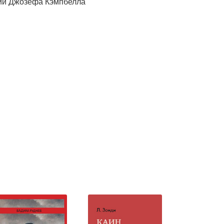
ции Джозефа Кэмпбелла