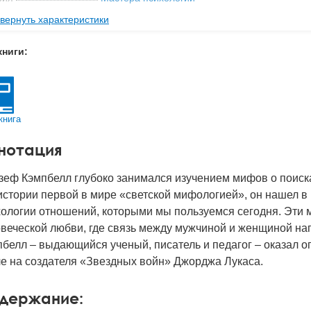
вернуть характеристики
ательство
Питер
мат книги
241x171x18 мм
книги:
с
0.55 кг
 обложки
Твердый переплет
-во стр
304
книга
2019
нотация
BN
978-5-4461-0844-2
д
25028
еф Кэмпбелл глубоко занимался изучением мифов о поиска
истории первой в мире «светской мифологией», он нашел в
хологии отношений, которыми мы пользуемся сегодня. Эт
веческой любви, где связь между мужчиной и женщиной на
белл – выдающийся ученый, писатель и педагог – оказал 
е на создателя «Звездных войн» Джорджа Лукаса.
держание: