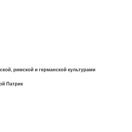
ьтской, римской и германской культурами
той Патрик