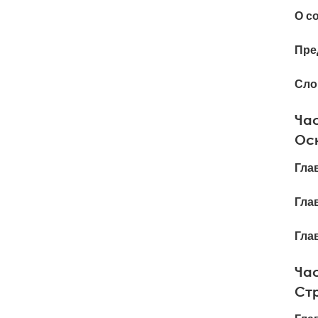
О с
Пре
Сло
Час
Ос
Гла
Гла
Гла
Ча
Ст