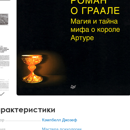
рактеристики
ор
Кэмпбелл Джозеф
рия
Мастера психологии