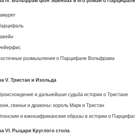
ва IV. Вольфрам фон Эшенбах и его роман о Парцифал
амурет
Парцифаль
авейн
Фейерфис
Восточные размышления о Парцифале Вольфрама
ва V. Тристан и Изольда
роисхождение и дальнейшая судьба истории о Тристане
они, свиньи и драконы: король Марк и Тристан
понские и южноафриканские образы в истории о Парцифа
ва VI. Рыцари Круглого стола