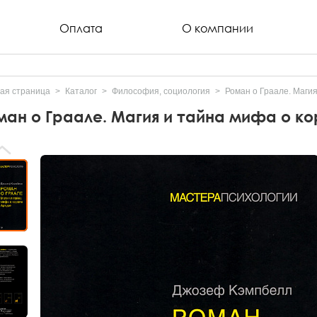
Оплата
О компании
ая страница
Каталог
Философия, социология
Роман о Граале. Маги
ман о Граале. Магия и тайна мифа о к