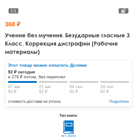
Тревожные расстройства, панические атаки
Психодрама
Психология труда и эргономика
Социальная и организационная психология
1
/
1
Сказкотерапия
Психофизиология
Учебная литература
368 ₽
Другие направления психотерапии
Социальная психология
Классический и юнгианский психоанализ
Учение без мучения. Безударные гласные 3
Класс. Коррекция дисграфии (Рабочие
Классический, эриксоновский гипноз и НЛП
материалы)
НЛП
Этот товар можно оплатить Долями
92 ₽ сегодня
и 276 ₽ потом, без переплат
07 авг
21 авг
04 сен
18 сен
92 ₽
92 ₽
92 ₽
92 ₽
стоимость доставки не учтена
Подробнее
Тип книги:
печ. книга