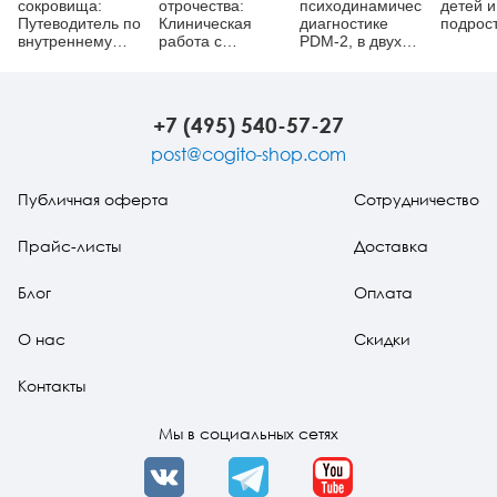
сокровища:
отрочества:
психодинамической
детей и
Путеводитель по
Клиническая
диагностике
подрос
внутреннему
работа с
PDM-2, в двух
миру ребенка
подростками и
томах
их родителями
+7 (495) 540-57-27
post@cogito-shop.com
Публичная оферта
Сотрудничество
Прайс-листы
Доставка
Блог
Оплата
О нас
Скидки
Контакты
Мы в социальных сетях
VK
Telegram
YouTube