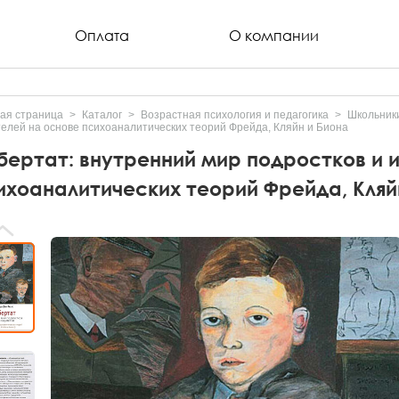
Оплата
О компании
ая страница
Каталог
Возрастная психология и педагогика
Школьники
елей на основе психоаналитических теорий Фрейда, Кляйн и Биона
бертат: внутренний мир подростков и 
ихоаналитических теорий Фрейда, Кляй