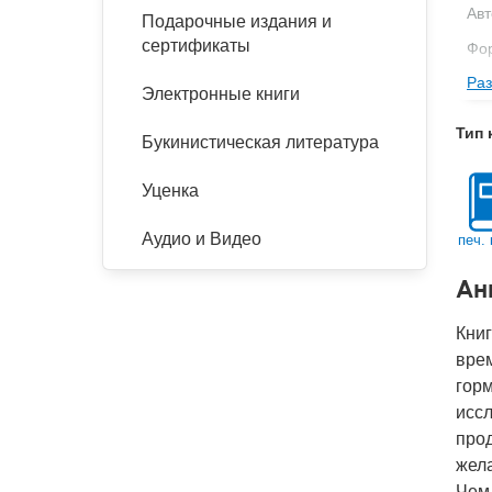
Авт
Подарочные издания и
сертификаты
Фор
Раз
Ве
Электронные книги
Тип
Тип 
Букинистическая литература
Кол
Год
Уценка
Ко
Аудио и Видео
печ. 
Ан
Книг
врем
гор
иссл
прод
жел
Чем 