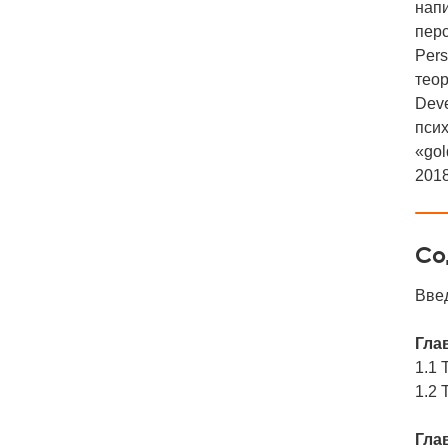
напи
перс
Pers
теор
Deve
псих
«gol
2018
Со
Вве
Гла
1.1 
1.2 
Гла