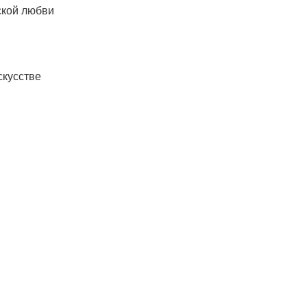
ской любви
скусстве