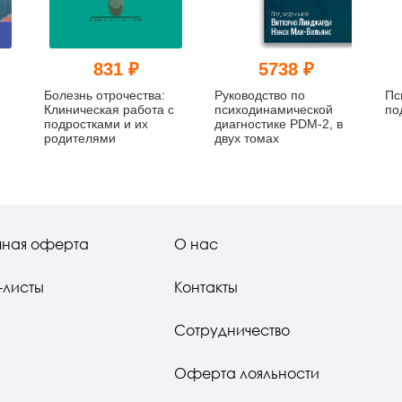
831 ₽
5738 ₽
Болезнь отрочества:
Руководство по
Пс
Клиническая работа с
психодинамической
по
подростками и их
диагностике PDM-2, в
родителями
двух томах
чная оферта
О нас
-листы
Контакты
Сотрудничество
Оферта лояльности