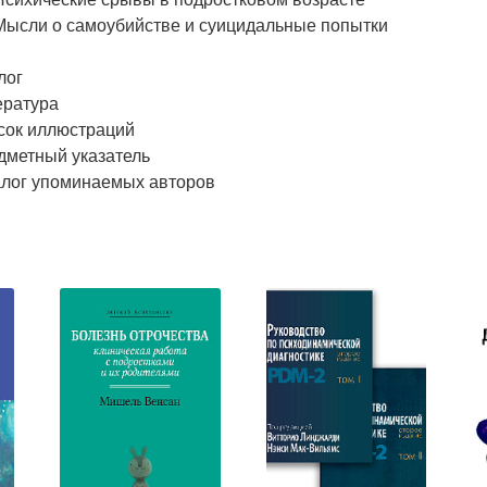
 Мысли о самоубийстве и суицидальные попытки
лог
ература
сок иллюстраций
дметный указатель
алог упоминаемых авторов