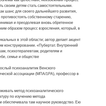
ть своим детям стать самостоятельными.
как шанс для своего дальнейшего развития,
т противостоять собственному старению,
ринимая и преодолевая вновь обретенное
ким образом процесс взросления, который, в
кальных в этой области; автор делает акцент
ном конструировании. «Пубертат. Внутренний
кам, психотерапевтам, родителям и
ебе, семье и обществе
рослый психоаналитик Венского
ческой ассоциации (МПА/1РА), профессор в
рживать метод психоаналитического
атуру по изучению метода
и обеспечивала там научное руководство. Ею