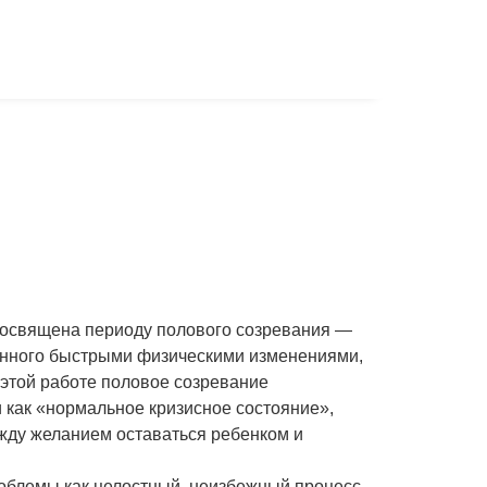
 посвящена периоду полового созревания —
ванного быстрыми физическими изменениями,
этой работе половое созревание
 как «нормальное кризисное состояние»,
ежду желанием оставаться ребенком и
роблемы как целостный, неизбежный процесс