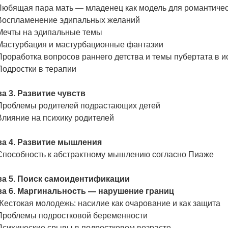
 Любящая пара мать — младенец как модель для романтиче
 Воспламенение эдипальных желаний
 Мечты на эдипальные темы
 Мастурбация и мастурбационные фантазии
Проработка вопросов раннего детства и темы пубертата в и
Подростки в терапии
ва 3. Развитие чувств
 Проблемы родителей подрастающих детей
Влияние на психику родителей
ва 4. Развитие мышления
 Способность к абстрактному мышлению согласно Пиаже
ва 5. Поиск самоидентификации
ва 6. Маргинальность — нарушение границ
Жестокая молодежь: насилие как очарование и как защита
 Проблемы подростковой беременности
Психические срывы в подростковом возрасте