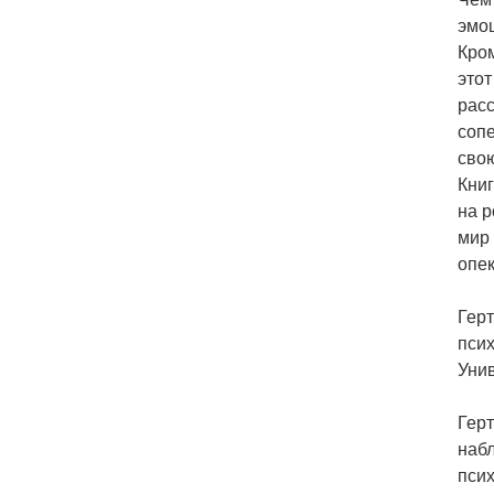
эмоц
Кром
этот
рас
сопе
свою
Книг
на р
мир 
опек
Гер
пси
Унив
Герт
набл
псих