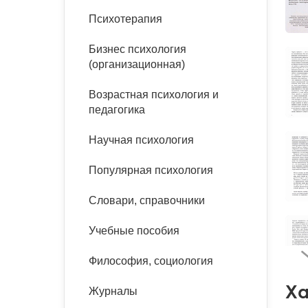
букинист
Психотерапия
Расстройства пищевого
Песочная терапия
Психология труда и
поведения
Психология развития
эргономика
Бизнес психология
Психодрама
(организационная)
Тревожные расстройства,
Социальная и
Психофизиология
панические атаки
организационная психология
Сказкотерапия
Возрастная психология и
Социальная психология
педагогика
Учебная литература
Другие направления
психотерапии
Научная психология
Классический и юнгианский
психоанализ
Классический, эриксоновский
Популярная психология
гипноз и НЛП
Словари, справочники
НЛП
Учебные пособия
Философия, социология
Ха
Журналы