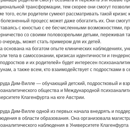
иональной трансформации, тем скорее они смогут позволи
е того, если родители сумеют рассматривать такой кризис 
 болезненный процесс может даже обогатить их. Они смогу
ставаясь с юностью с ее бесчисленными возможностями, п
рничество со своими половозрелыми детьми, переживая та
 очередь, может стать примером для их детей.
а основана на богатом опыте клинических наблюдениях, уни
оли тела в самосознании, кризисах идентичности и гендер
подростков и их родителей» будет интересен психоаналити
унам, а также всем, кто взаимодействует с подростками в с
труда Дим-Вилле — обучающий детский, подростковый и вз
хоаналитического общества и Международной психоаналити
ерситете Клагенфурта на юге Австрии.
руда Дим-Вилле одной из первых начала внедрять и подде
юдения в области образования. Она организовала магистр
оаналитического наблюдения в Университете Клагенфурта 