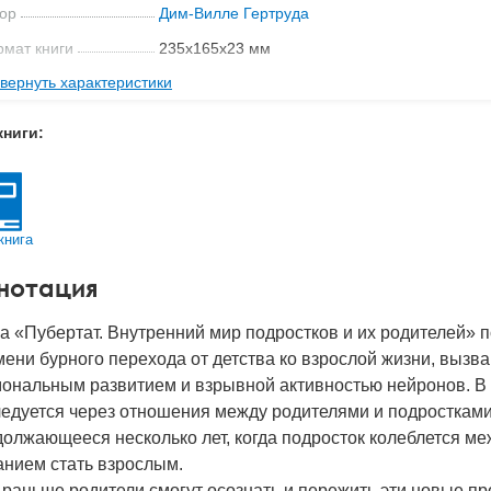
ор
Дим-Вилле Гертруда
мат книги
235x165x23 мм
вернуть характеристики
с
0.715 кг
 обложки
Мягкая обложка
книги:
-во стр
456
2022
д
51868
книга
нотация
а «Пубертат. Внутренний мир подростков и их родителей»
ени бурного перехода от детства ко взрослой жизни, выз
мональным развитием и взрывной активностью нейронов. В 
едуется через отношения между родителями и подростками
олжающееся несколько лет, когда подросток колеблется м
анием стать взрослым.
раньше родители смогут осознать и пережить эти новые п