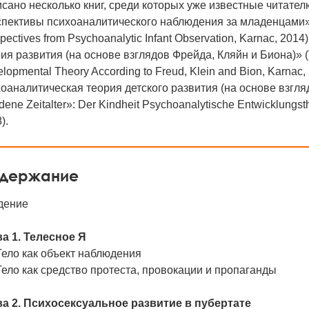
сано несколько книг, среди которых уже известные читател
пективы психоаналитического наблюдения за младенцами» (Y
pectives from Psychoanalytic Infant Observation, Karnac, 2
ия развития (на основе взглядов Фрейда, Кляйн и Биона)» (Th
lopmental Theory According to Freud, Klein and Bion, Karnac
оаналитическая теория детского развития (на основе взгля
dene Zeitalter»: Der Kindheit Psychoanalytische Entwicklungst
).
держание
дение
ва 1. Телесное Я
Тело как объект наблюдения
Тело как средство протеста, провокации и пропаганды
ва 2. Психосексуальное развитие в пубертате