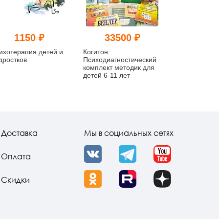
1150 ₽
33500 ₽
539
ихотерапия детей и
Когитон:
Такие неfor
дростков
Психодиагностический
дети... Псих
комплект методик для
новеллы
детей 6-11 лет
Доставка
Мы в социальных сетях
Оплата
VK
Telegram
YouTube
Скидки
OK
Rutube
Dzen