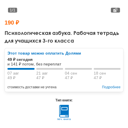
Тревожные расстройства, панические атаки
Психодрама
Психология труда и эргономика
Социальная и организационная психология
1
/
1
Сказкотерапия
Психофизиология
Учебная литература
190 ₽
Другие направления психотерапии
Социальная психология
Классический и юнгианский психоанализ
Психологическая азбука. Рабочая тетрадь
для учащихся 3-го класса
Классический, эриксоновский гипноз и НЛП
Этот товар можно оплатить Долями
НЛП
49 ₽ сегодня
и 141 ₽ потом, без переплат
07 авг
21 авг
04 сен
18 сен
49 ₽
47 ₽
47 ₽
47 ₽
стоимость доставки не учтена
Подробнее
Тип книги:
печ. книга