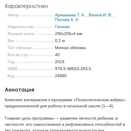
Характеристики
Автор
Аржакаева Т. А.
,
Вачков И. В.
,
Попова А. Х.
Издательство
Генезис
Формат книги
290x205x4 мм
Вес
0.2 кг
Тип обложки
Мягкая обложка
Кол-во стр
40
Год
2019
ISBN
978-5-98563-283-5
Код
24885
Аннотация
Комплект материалов к программе «Психологическая азбука»,
предназначенной для работы в начальной школе (1—4).
Главная цель программы — развитие личности ребенка, в
частности, его самосознания и рефлексивных способностей в
тех пределах, которые определяются возрастными