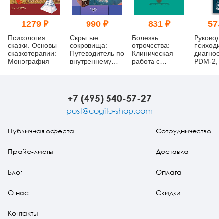
1279 ₽
990 ₽
831 ₽
57
Психология
Скрытые
Болезнь
Руковод
сказки. Основы
сокровища:
отрочества:
психод
сказкотерапии:
Путеводитель по
Клиническая
диагнос
Монография
внутреннему
работа с
PDM-2, 
миру ребенка
подростками и
томах
их родителями
+7 (495) 540-57-27
post@cogito-shop.com
Публичная оферта
Сотрудничество
Прайс-листы
Доставка
Блог
Оплата
О нас
Скидки
Контакты