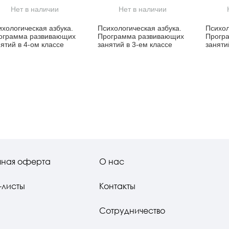
Нет в наличии
Нет в наличии
ихологическая азбука.
Психологическая азбука.
Психол
ограмма развивающих
Программа развивающих
Прогр
ятий в 4-ом классе
занятий в 3-ем классе
заняти
чная оферта
О нас
-листы
Контакты
Сотрудничество