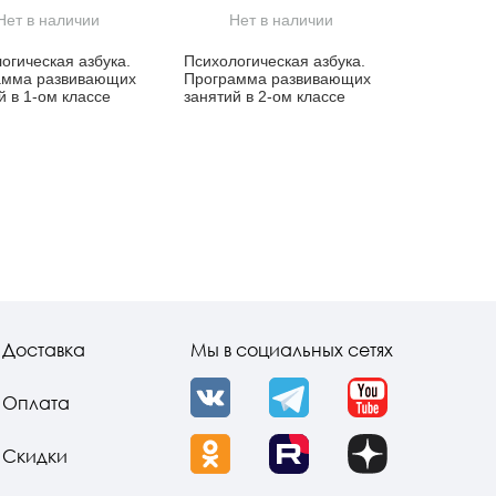
Нет в наличии
Нет в наличии
огическая азбука.
Психологическая азбука.
амма развивающих
Программа развивающих
й в 1-ом классе
занятий в 2-ом классе
Доставка
Мы в социальных сетях
Оплата
VK
Telegram
YouTube
Скидки
OK
Rutube
Dzen