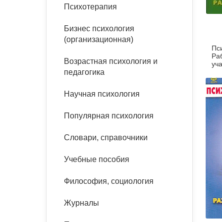
букинист
Психотерапия
Расстройства пищевого
Песочная терапия
Психология труда и
поведения
Психология развития
эргономика
Бизнес психология
Психодрама
(организационная)
Пс
Тревожные расстройства,
Социальная и
Психофизиология
Ра
панические атаки
организационная психология
Возрастная психология и
Сказкотерапия
уч
педагогика
Социальная психология
Учебная литература
Другие направления
Научная психология
психотерапии
Классический и юнгианский
психоанализ
Популярная психология
Классический, эриксоновский
гипноз и НЛП
Словари, справочники
НЛП
Учебные пособия
Философия, социология
Журналы