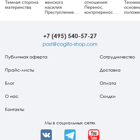
Темная сторона
женского
отношения:
Техника
материнства
насилия.
Перенос,
основн
Преступление
контрперенос и
положе
против тела
обретение
обучаю
смысла
практи
аналит
+7 (495) 540-57-27
post@cogito-shop.com
Публичная оферта
Сотрудничество
Прайс-листы
Доставка
Блог
Оплата
О нас
Скидки
Контакты
Мы в социальных сетях
VK
Telegram
YouTube