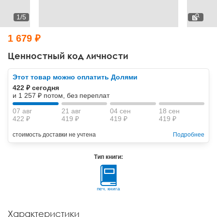
Тревожные расстройства, панические атаки
Психодрама
Психология труда и эргономика
Социальная и организационная психология
1
/
5
Сказкотерапия
Психофизиология
Учебная литература
1 679 ₽
Другие направления психотерапии
Социальная психология
Классический и юнгианский психоанализ
Ценностный код личности
Классический, эриксоновский гипноз и НЛП
Этот товар можно оплатить Долями
422 ₽ сегодня
НЛП
и 1 257 ₽ потом, без переплат
07 авг
21 авг
04 сен
18 сен
422 ₽
419 ₽
419 ₽
419 ₽
стоимость доставки не учтена
Подробнее
Тип книги:
печ. книга
Характеристики