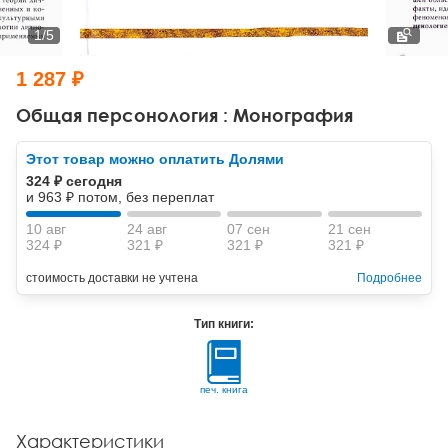
Тревожные расстройства, панические атаки
Психодрама
Психология труда и эргономика
Социальная и организационная психология
1
/
5
Сказкотерапия
Психофизиология
Учебная литература
1 287 ₽
Другие направления психотерапии
Социальная психология
Классический и юнгианский психоанализ
Общая персонология : Монография
Классический, эриксоновский гипноз и НЛП
Этот товар можно оплатить Долями
324 ₽ сегодня
НЛП
и 963 ₽ потом, без переплат
10 авг
24 авг
07 сен
21 сен
324 ₽
321 ₽
321 ₽
321 ₽
стоимость доставки не учтена
Подробнее
Тип книги:
печ. книга
Характеристики