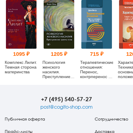
1095 ₽
1205 ₽
715 ₽
12
Комплекс Лилит.
Психология
Терапевтические
Характ
Темная сторона
женского
отношения:
Техника
материнства
насилия.
Перенос,
основн
Преступление
контрперенос и
положе
против тела
обретение
обучаю
смысла
практи
аналит
+7 (495) 540-57-27
post@cogito-shop.com
Публичная оферта
Сотрудничество
Прайс-листы
Доставка