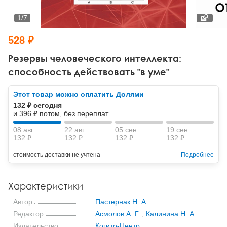
Тревожные расстройства, панические атаки
Психодрама
Психология труда и эргономика
Социальная и организационная психология
1
/
7
Сказкотерапия
Психофизиология
Учебная литература
528 ₽
Другие направления психотерапии
Социальная психология
Классический и юнгианский психоанализ
Резервы человеческого интеллекта:
способность действовать "в уме"
Классический, эриксоновский гипноз и НЛП
Этот товар можно оплатить Долями
НЛП
132 ₽ сегодня
и 396 ₽ потом, без переплат
08 авг
22 авг
05 сен
19 сен
132 ₽
132 ₽
132 ₽
132 ₽
стоимость доставки не учтена
Подробнее
Характеристики
Автор
Пастернак Н. А.
Редактор
Асмолов А. Г.
,
Калинина Н. А.
Издательство
Когито-Центр