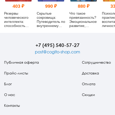
403 ₽
990 ₽
880 ₽
33
Резервы
Скрытые
Что такое
Психол
человеческого
сокровища:
привязанность?
практик
интеллекта:
Путеводитель по
Эмоциональное
воспит
способность
внутреннему
развитие,
личнос
действовать "в
миру ребенка
родительство,
уме" (pdf)
уход за детьми
(мягкий
переплет)
+7 (495) 540-57-27
post@cogito-shop.com
Публичная оферта
Сотрудничество
Прайс-листы
Доставка
Блог
Оплата
О нас
Скидки
Контакты