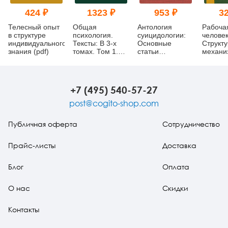
424 ₽
1323 ₽
953 ₽
32
Телесный опыт
Общая
Антология
Рабоча
в структуре
психология.
суицидологии:
человек
индивидуального
Тексты: В 3-х
Основные
Структу
знания (pdf)
томах. Том 1.
статьи
механиз
Введение. Книга
зарубежных
3 (pdf)
ученых. 1912–
1993 (pdf)
+7 (495) 540-57-27
post@cogito-shop.com
Публичная оферта
Сотрудничество
Прайс-листы
Доставка
Блог
Оплата
О нас
Скидки
Контакты