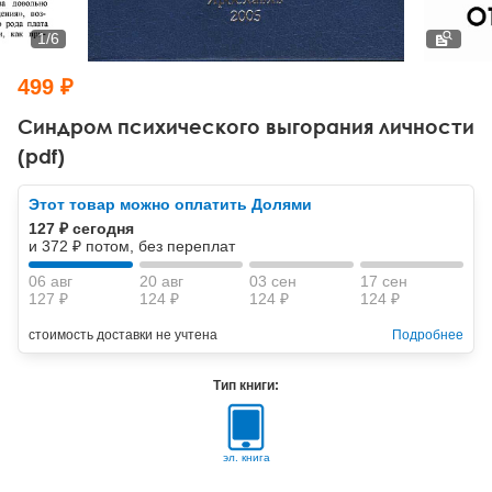
Тревожные расстройства, панические атаки
Психодрама
Психология труда и эргономика
Социальная и организационная психология
1
/
6
Сказкотерапия
Психофизиология
Учебная литература
499 ₽
Другие направления психотерапии
Социальная психология
Классический и юнгианский психоанализ
Синдром психического выгорания личности
(pdf)
Классический, эриксоновский гипноз и НЛП
Этот товар можно оплатить Долями
НЛП
127 ₽ сегодня
и 372 ₽ потом, без переплат
06 авг
20 авг
03 сен
17 сен
127 ₽
124 ₽
124 ₽
124 ₽
стоимость доставки не учтена
Подробнее
Тип книги:
эл. книга