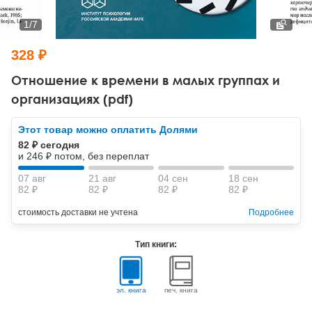
Тревожные расстройства, панические атаки
Психодрама
Психология труда и эргономика
Социальная и организационная психология
1
/
7
Сказкотерапия
Психофизиология
Учебная литература
328 ₽
Другие направления психотерапии
Социальная психология
Классический и юнгианский психоанализ
Отношение к времени в малых группах и
организациях (pdf)
Классический, эриксоновский гипноз и НЛП
Этот товар можно оплатить Долями
НЛП
82 ₽ сегодня
и 246 ₽ потом, без переплат
07 авг
21 авг
04 сен
18 сен
82 ₽
82 ₽
82 ₽
82 ₽
стоимость доставки не учтена
Подробнее
Тип книги:
эл. книга
печ. книга