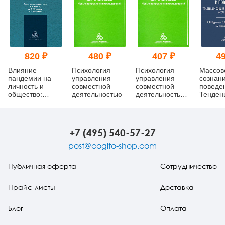
820 ₽
480 ₽
407 ₽
49
Влияние
Психология
Психология
Массов
пандемии на
управления
управления
сознан
личность и
совместной
совместной
поведе
общество:
деятельностью
деятельностью
Тенден
психологические
(pdf)
социал
механизмы и
психол
последствия
исслед
(pdf)
+7 (495) 540-57-27
post@cogito-shop.com
Публичная оферта
Сотрудничество
Прайс-листы
Доставка
Блог
Оплата