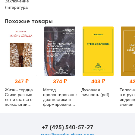
Заключение
Литература
Похожие товары
347 ₽
374 ₽
403 ₽
42
Жизнь сердца.
Метод
Духовная
Телесн
Стихи разных
пролонгированной
личность (pdf)
в струк
лет и статьи о
диагностики и
индиви
психологии
формирования
знания 
творчества (pdf)
креативности у
детей младшего
школьного
возраста (pdf)
+7 (495) 540-57-27