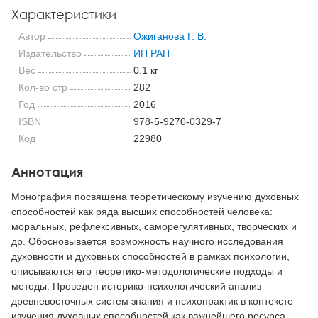
Характеристики
Автор
Ожиганова Г. В.
Издательство
ИП РАН
Вес
0.1 кг
Кол-во стр
282
Год
2016
ISBN
978-5-9270-0329-7
Код
22980
Аннотация
Монография посвящена теоретическому изучению духовных
способностей как ряда высших способностей человека:
моральных, рефлексивных, саморегулятивных, творческих и
др. Обосновывается возможность научного исследования
духовности и духовных способностей в рамках психологии,
описываются его теоретико-методологические подходы и
методы. Проведен историко-психологический анализ
древневосточных систем знания и психопрактик в контексте
изучения духовных способностей как важнейшего ресурса