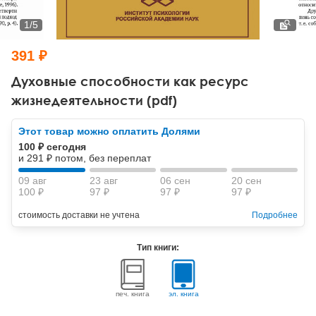
Тревожные расстройства, панические атаки
Психодрама
Психология труда и эргономика
Социальная и организационная психология
1
/
5
Сказкотерапия
Психофизиология
Учебная литература
391 ₽
Другие направления психотерапии
Социальная психология
Классический и юнгианский психоанализ
Духовные способности как ресурс
жизнедеятельности (pdf)
Классический, эриксоновский гипноз и НЛП
Этот товар можно оплатить Долями
НЛП
100 ₽ сегодня
и 291 ₽ потом, без переплат
09 авг
23 авг
06 сен
20 сен
100 ₽
97 ₽
97 ₽
97 ₽
стоимость доставки не учтена
Подробнее
Тип книги:
печ. книга
эл. книга