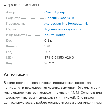
Характеристики
Автор
Смит Роджер
Редактор
Шапошникова О. В.
Переводчик
Жутовская Н.
,
Роговская Н.
Серия
Код непредсказуемости
Издательство
Когито-Центр
Вес
0.1 кг
Кол-во стр
378
Год
2021
ISBN
978-5-89353-626-3
Код
26712
Аннотация
В книге представлена широкая историческая панорама
понимания и исследования чувства движения. Это сложное и
комплексное чувство называют «темным» (И. М. Сеченов) или
«шестым» чувством и связывают с интуицией. Оно играет
центральную роль в работе органов чувств и в регуляции позы