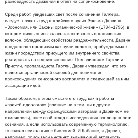
разновидность движения в ответ на соприкосновение.
Среди работ, увидевших свет после сочинения Галлера,
следует назвать труд английского врача Эразма Дарвина
«Зоономия, или Законы органической жизни» (1794–1796), в
котором жизнь описывалась как активность органических
волокон, обладающих свойством раздражительности. Дарвин
представлял организмы как пучки волокон, пробуждаемых к
жизни посредством присущего им внутреннего свойства
реагировать на соприкосновение. Под влиянием Гартли и
Пристли, пропагандиста Гартли, Дарвин утверждал, что это
является органической основой для понимания
происхождения сенсорного восприятия и следующей за ним
ассоциации идей.
Таким образом, в этом смысле его труд, как и работы
«врачей-идеологов» (влияние ни в том, ни в другом
направлении между французскими авторами и Дарвином не
отмечалось), внес свой вклад в исследования воплощенности
сознания, а если использовать современную терминологию,
то связал психологию с биологией. И Кабанис, и Дарвин,
например, описывали инстинкт, вызывающий активность