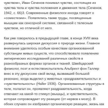
чувством», Иван Сеченов понимал чувство, состоящее из
чувства тела и чувства положения и движения тела (Сеченов,
1942, с. 66)3. Современные физиологи иногда говорят о
«соместезии». Появлялись также труды, посвященные
мышцам как сенсорной системе, связанной с телесным
чувством, но отличной от него.
Как уже говорилось в предыдущей главе, в конце XVIII века
развернулась широкая дискуссия о природе жизни. Главное
внимание уделялось особым качествам организованной
субстанции живых существ, что способствовало появлению
эмпирических исследований различных свойств в
разнообразных формах органов и тканей. Швейцарский
физиолог, поэт и естествоиспытатель Альбрехт фон Галлер
внес в эту дискуссию свой вклад, вызвавший большой
резонанс, когда выделил у животных «раздражительность» и
«чувствительность» (Haller 1936). Организованные структуры в
теле, полагал он, проявляют раздражительность, когда
отвечают на какой-то стимул (мышцы), и чувствительность,
которая сопровождает эту реакцию (от нервов к мозгу). В
обоих случаях он изображал органическую реакцию, жизнь как