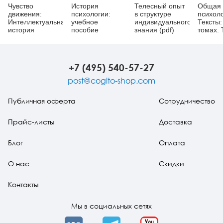
Чувство
История
Телесный опыт
Общая
движения:
психологии:
в структуре
психоло
Интеллектуальная
учебное
индивидуального
Тексты:
история
пособие
знания (pdf)
томах. 
Введени
3 (pdf)
+7 (495) 540-57-27
post@cogito-shop.com
Публичная оферта
Сотрудничество
Прайс-листы
Доставка
Блог
Оплата
О нас
Скидки
Контакты
Мы в социальных сетях