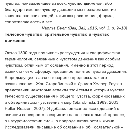
чувство, наиважнейшее из всех, чувство движения; ибо
благодаря именно чувству движения мы познаем многие
качества внешних вещей, таких как расстояние, форма,
сопротивляемость и вес.
Чарльз Белл (Bell, Bell, 1816, vol. 3, p. 9–10)
Телесное чувство, зрительное чувство и чувство
движения
Около 1800 года появились рассуждения и специфическая
терминология, связанные с чувством движения как особым
чувством, отличным от осязания. Именно в этот период
возникло четко сформулированное понятие чувства движения.
В предыдущих главах я говорил о предпосылках его
возникновения. Жан Старобинский и Дэниел Хеллер Роузен
представили некоторые аспекты этой темы в истории чувства
телесного существования и общего чувства, формировавших
и объединявших чувственный мир (Starobinski, 1989, 2003;
Heller-Roazen, 2007). Я добавил описание исследований о
влиянии сенсорного восприятия на познавательный процесс,
о натурфилософии силы, о природе активности и жизни.
Исследователи, писавшие об осязании и об «осязательной»