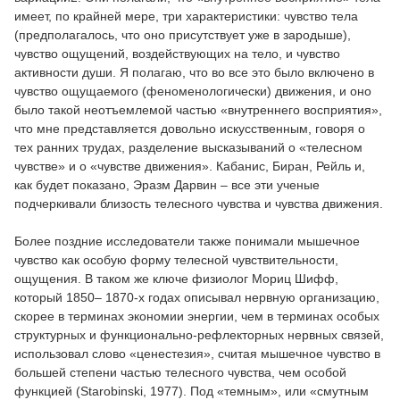
имеет, по крайней мере, три характеристики: чувство тела
(предполагалось, что оно присутствует уже в зародыше),
чувство ощущений, воздействующих на тело, и чувство
активности души. Я полагаю, что во все это было включено в
чувство ощущаемого (феноменологически) движения, и оно
было такой неотъемлемой частью «внутреннего восприятия»,
что мне представляется довольно искусственным, говоря о
тех ранних трудах, разделение высказываний о «телесном
чувстве» и о «чувстве движения». Кабанис, Биран, Рейль и,
как будет показано, Эразм Дарвин – все эти ученые
подчеркивали близость телесного чувства и чувства движения.
Более поздние исследователи также понимали мышечное
чувство как особую форму телесной чувствительности,
ощущения. В таком же ключе физиолог Мориц Шифф,
который 1850– 1870-х годах описывал нервную организацию,
скорее в терминах экономии энергии, чем в терминах особых
структурных и функционально-рефлекторных нервных связей,
использовал слово «ценестезия», считая мышечное чувство в
большей степени частью телесного чувства, чем особой
функцией (Starobinski, 1977). Под «темным», или «смутным