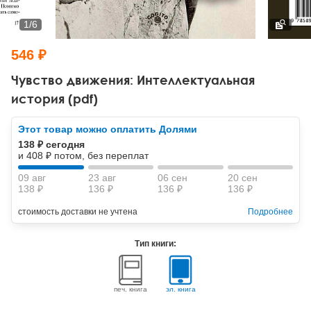
Тревожные расстройства, панические атаки
Психодрама
Психология труда и эргономика
Социальная и организационная психология
1
/
6
Сказкотерапия
Психофизиология
Учебная литература
546 ₽
Другие направления психотерапии
Социальная психология
Классический и юнгианский психоанализ
Чувство движения: Интеллектуальная
история (pdf)
Классический, эриксоновский гипноз и НЛП
Этот товар можно оплатить Долями
НЛП
138 ₽ сегодня
и 408 ₽ потом, без переплат
09 авг
23 авг
06 сен
20 сен
138 ₽
136 ₽
136 ₽
136 ₽
стоимость доставки не учтена
Подробнее
Тип книги:
печ. книга
эл. книга