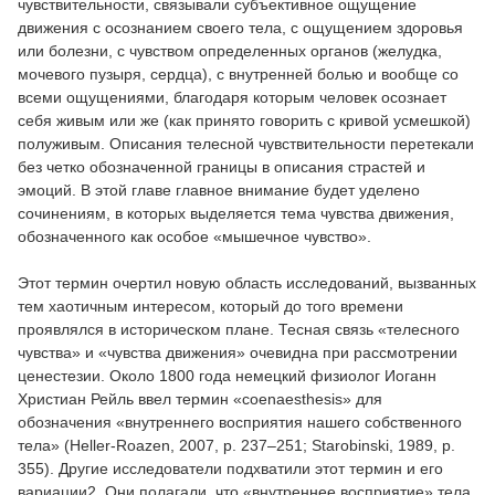
чувствительности, связывали субъективное ощущение
движения с осознанием своего тела, с ощущением здоровья
или болезни, с чувством определенных органов (желудка,
мочевого пузыря, сердца), с внутренней болью и вообще со
всеми ощущениями, благодаря которым человек осознает
себя живым или же (как принято говорить с кривой усмешкой)
полуживым. Описания телесной чувствительности перетекали
без четко обозначенной границы в описания страстей и
эмоций. В этой главе главное внимание будет уделено
сочинениям, в которых выделяется тема чувства движения,
обозначенного как особое «мышечное чувство».
Этот термин очертил новую область исследований, вызванных
тем хаотичным интересом, который до того времени
проявлялся в историческом плане. Тесная связь «телесного
чувства» и «чувства движения» очевидна при рассмотрении
ценестезии. Около 1800 года немецкий физиолог Иоганн
Христиан Рейль ввел термин «coenaesthesis» для
обозначения «внутреннего восприятия нашего собственного
тела» (Heller-Roazen, 2007, p. 237–251; Starobinski, 1989, p.
355). Другие исследователи подхватили этот термин и его
вариации2. Они полагали, что «внутреннее восприятие» тела