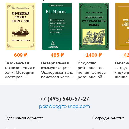
609 ₽
485 ₽
1400 ₽
42
Резонансная
Невербальная
Искусство
Телесн
техника пения и
коммуникация:
резонансного
в струк
речи. Методики
Экспериментально-
пения. Основы
индиви
мастеров.
психологические
резонансной
знания 
Сольное,
исследования
теории и
хоровое пение,
(pdf)
техники
сценическая
речь (pdf)
+7 (495) 540-57-27
post@cogito-shop.com
Публичная оферта
Сотрудничество