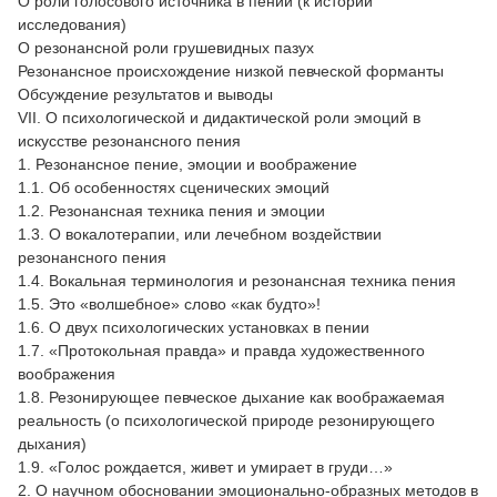
О роли голосового источника в пении (к истории
исследования)
О резонансной роли грушевидных пазух
Резонансное происхождение низкой певческой форманты
Обсуждение результатов и выводы
VII. О психологической и дидактической роли эмоций в
искусстве резонансного пения
1. Резонансное пение, эмоции и воображение
1.1. Об особенностях сценических эмоций
1.2. Резонансная техника пения и эмоции
1.3. О вокалотерапии, или лечебном воздействии
резонансного пения
1.4. Вокальная терминология и резонансная техника пения
1.5. Это «волшебное» слово «как будто»!
1.6. О двух психологических установках в пении
1.7. «Протокольная правда» и правда художественного
воображения
1.8. Резонирующее певческое дыхание как воображаемая
реальность (о психологической природе резонирующего
дыхания)
1.9. «Голос рождается, живет и умирает в груди…»
2. О научном обосновании эмоционально-образных методов в