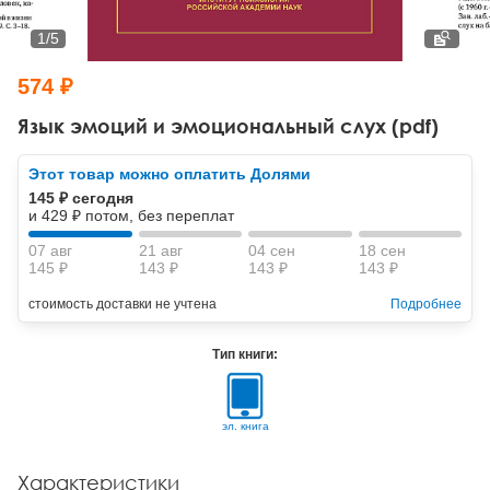
Тревожные расстройства, панические атаки
Психодрама
Психология труда и эргономика
Социальная и организационная психология
1
/
5
Сказкотерапия
Психофизиология
Учебная литература
574 ₽
Другие направления психотерапии
Социальная психология
Классический и юнгианский психоанализ
Язык эмоций и эмоциональный слух (pdf)
Классический, эриксоновский гипноз и НЛП
Этот товар можно оплатить Долями
145 ₽ сегодня
НЛП
и 429 ₽ потом, без переплат
07 авг
21 авг
04 сен
18 сен
145 ₽
143 ₽
143 ₽
143 ₽
стоимость доставки не учтена
Подробнее
Тип книги:
эл. книга
Характеристики