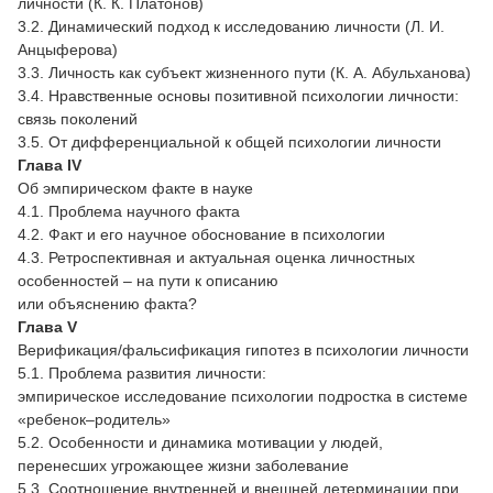
личности (К. К. Платонов)
3.2. Динамический подход к исследованию личности (Л. И.
Анцыферова)
3.3. Личность как субъект жизненного пути (К. А. Абульханова)
3.4. Нравственные основы позитивной психологии личности:
связь поколений
3.5. От дифференциальной к общей психологии личности
Глава IV
Об эмпирическом факте в науке
4.1. Проблема научного факта
4.2. Факт и его научное обоснование в психологии
4.3. Ретроспективная и актуальная оценка личностных
особенностей – на пути к описанию
или объяснению факта?
Глава V
Верификация/фальсификация гипотез в психологии личности
5.1. Проблема развития личности:
эмпирическое исследование психологии подростка в системе
«ребенок–родитель»
5.2. Особенности и динамика мотивации у людей,
перенесших угрожающее жизни заболевание
5.3. Соотношение внутренней и внешней детерминации при