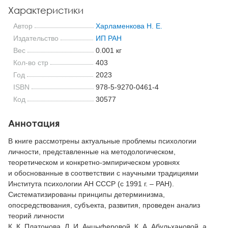
Характеристики
Автор
Харламенкова Н. Е.
Издательство
ИП РАН
Вес
0.001 кг
Кол-во стр
403
Год
2023
ISBN
978-5-9270-0461-4
Код
30577
Аннотация
В книге рассмотрены актуальные проблемы психологии
личности, представленные на методологическом,
теоретическом и конкретно-эмпирическом уровнях
и обоснованные в соответствии с научными традициями
Института психологии АН СССР (с 1991 г. – РАН).
Систематизированы принципы детерминизма,
опосредствования, субъекта, развития, проведен анализ
теорий личности
К. К. Платонова, Л. И. Анцыферовой, К. А. Абульхановой, а