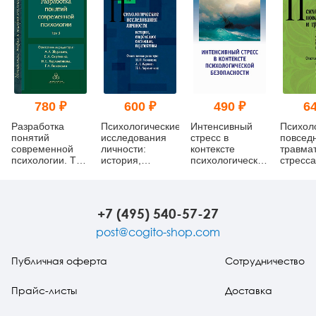
780 ₽
600 ₽
490 ₽
64
Разработка
Психологические
Интенсивный
Психол
понятий
исследования
стресс в
повсед
современной
личности:
контексте
травма
психологии. Том
история,
психологической
стресса
3
современное
безопасности
послед
состояние,
совлад
перспективы
+7 (495) 540-57-27
post@cogito-shop.com
Публичная оферта
Сотрудничество
Прайс-листы
Доставка