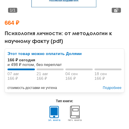
Тревожные расстройства, панические атаки
Психодрама
Психология труда и эргономика
Социальная и организационная психология
1
/
1
Сказкотерапия
Психофизиология
Учебная литература
664 ₽
Другие направления психотерапии
Социальная психология
Классический и юнгианский психоанализ
Психология личности: от методологии к
научному факту (pdf)
Классический, эриксоновский гипноз и НЛП
Этот товар можно оплатить Долями
НЛП
166 ₽ сегодня
и 498 ₽ потом, без переплат
07 авг
21 авг
04 сен
18 сен
166 ₽
166 ₽
166 ₽
166 ₽
стоимость доставки не учтена
Подробнее
Тип книги:
эл. книга
печ. книга