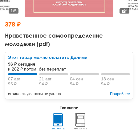
Тревожные расстройства, панические атаки
Психодрама
Психология труда и эргономика
Социальная и организационная психология
1
/
5
Сказкотерапия
Психофизиология
Учебная литература
378 ₽
Другие направления психотерапии
Социальная психология
Классический и юнгианский психоанализ
Нравственное самоопределение
молодежи (pdf)
Классический, эриксоновский гипноз и НЛП
Этот товар можно оплатить Долями
НЛП
96 ₽ сегодня
и 282 ₽ потом, без переплат
07 авг
21 авг
04 сен
18 сен
96 ₽
94 ₽
94 ₽
94 ₽
стоимость доставки не учтена
Подробнее
Тип книги:
эл. книга
печ. книга