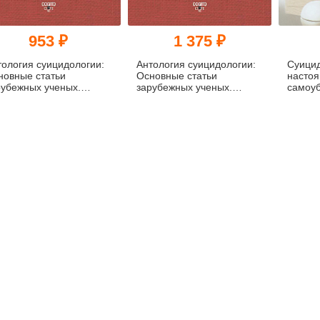
953 ₽
1 375 ₽
тология суицидологии:
Антология суицидологии:
Суицид
новные статьи
Основные статьи
насто
рубежных ученых.
зарубежных ученых.
самоуб
12–1993 (pdf)
1912–1993
филосо
психот
художе