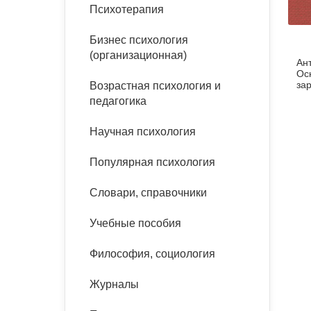
букинист
Психотерапия
Расстройства пищевого
Песочная терапия
Психология труда и
поведения
Психология развития
эргономика
Бизнес психология
Психодрама
(организационная)
Ан
Тревожные расстройства,
Социальная и
Психофизиология
Ос
панические атаки
организационная психология
за
Возрастная психология и
Сказкотерапия
19
педагогика
Социальная психология
Учебная литература
Другие направления
Научная психология
психотерапии
Классический и юнгианский
психоанализ
Популярная психология
Классический, эриксоновский
гипноз и НЛП
Словари, справочники
НЛП
Учебные пособия
Философия, социология
Журналы