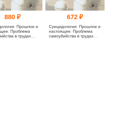
880 ₽
672 ₽
ология: Прошлое и
Суицидология: Прошлое и
ящее: Проблема
настоящее: Проблема
ийства в трудах
самоубийства в трудах
фов, социологов,
философов, социологов,
ерапевтов и в
психотерапевтов и в
ственных текстах
художественных текстах
(pdf)