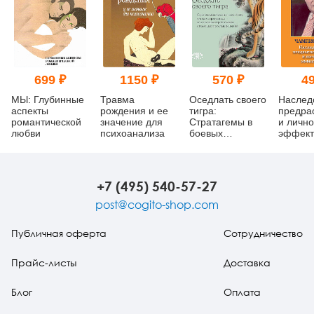
699 ₽
1150 ₽
570 ₽
49
МЫ: Глубинные
Травма
Оседлать своего
Наслед
аспекты
рождения и ее
тигра:
предра
романтической
значение для
Cтратагемы в
и личн
любви
психоанализа
боевых
эффект
искусствах, или
как справляться
со сложными
проблемами с
+7 (495) 540-57-27
помощью
простых
post@cogito-shop.com
решений
Публичная оферта
Сотрудничество
Прайс-листы
Доставка
Блог
Оплата