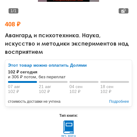
Тревожные расстройства, панические атаки
Психодрама
Психология труда и эргономика
Социальная и организационная психология
1
/
1
Сказкотерапия
Психофизиология
Учебная литература
408 ₽
Другие направления психотерапии
Социальная психология
Классический и юнгианский психоанализ
Авангард и психотехника. Наука,
искусство и методики экспериментов над
Классический, эриксоновский гипноз и НЛП
восприятием
НЛП
Этот товар можно оплатить Долями
102 ₽ сегодня
и 306 ₽ потом, без переплат
07 авг
21 авг
04 сен
18 сен
102 ₽
102 ₽
102 ₽
102 ₽
стоимость доставки не учтена
Подробнее
Тип книги:
печ. книга