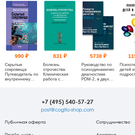
990 ₽
831 ₽
5738 ₽
11
Скрытые
Болезнь
Руководство по
Психот
сокровища:
отрочества:
психодинамической
детей и
Путеводитель по
Клиническая
диагностике
подрос
внутреннему
работа с
PDM-2, в двух
миру ребенка
подростками и
томах
их родителями
+7 (495) 540-57-27
post@cogito-shop.com
Публичная оферта
Сотрудничество
Прайс-листы
Доставка