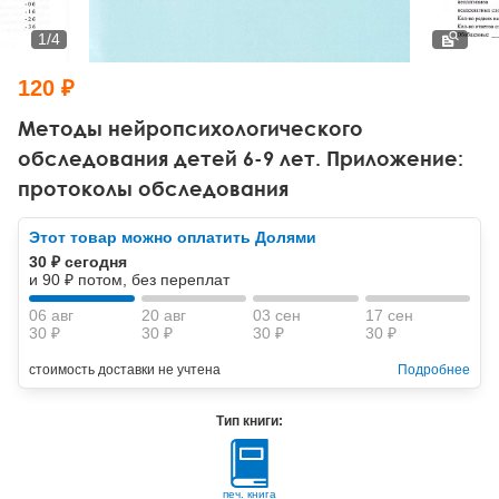
Тревожные расстройства, панические атаки
Психодрама
Психология труда и эргономика
Социальная и организационная психология
1
/
4
Сказкотерапия
Психофизиология
Учебная литература
120 ₽
Другие направления психотерапии
Социальная психология
Классический и юнгианский психоанализ
Методы нейропсихологического
обследования детей 6-9 лет. Приложение:
Классический, эриксоновский гипноз и НЛП
протоколы обследования
НЛП
Этот товар можно оплатить Долями
30 ₽ сегодня
и 90 ₽ потом, без переплат
06 авг
20 авг
03 сен
17 сен
30 ₽
30 ₽
30 ₽
30 ₽
стоимость доставки не учтена
Подробнее
Тип книги:
печ. книга