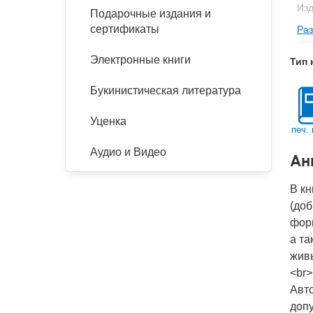
Изд
Подарочные издания и
сертификаты
Раз
Фор
Ве
Электронные книги
Тип 
Тип
Букинистическая литература
Кол
Год
Уценка
печ. 
IS
Аудио и Видео
Ан
Ко
В к
(доб
фор
а та
живы
<br>
Авто
допу