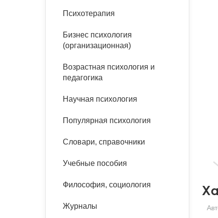
букинист
Психотерапия
Расстройства пищевого
Песочная терапия
Психология труда и
поведения
Психология развития
эргономика
Бизнес психология
Психодрама
(организационная)
Тревожные расстройства,
Социальная и
Психофизиология
панические атаки
организационная психология
Сказкотерапия
Возрастная психология и
Социальная психология
педагогика
Учебная литература
Другие направления
психотерапии
Научная психология
Классический и юнгианский
психоанализ
Классический, эриксоновский
Популярная психология
гипноз и НЛП
Словари, справочники
НЛП
Учебные пособия
Философия, социология
Ха
Журналы
Авт