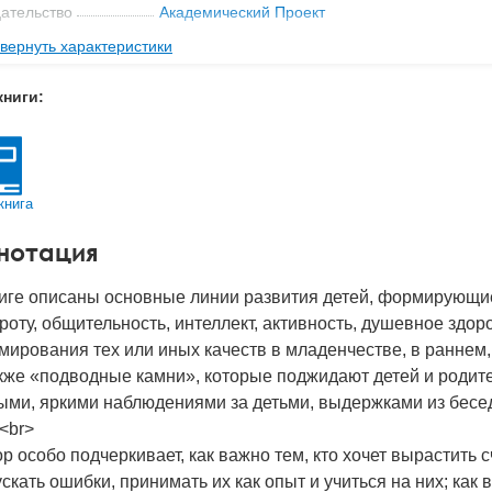
ательство
Академический Проект
вернуть характеристики
мат книги
140x207x18 мм
с
0.376 кг
книги:
 обложки
Твердый переплет
-во стр
314
2018
книга
BN
978-5-8291-2207-2
нотация
д
23406
ниге описаны основные линии развития детей, формирующи
роту, общительность, интеллект, активность, душевное здор
мирования тех или иных качеств в младенчестве, в раннем
кже «подводные камни», которые поджидают детей и родите
ми, яркими наблюдениями за детьми, выдержками из бесед
<br>
р особо подчеркивает, как важно тем, кто хочет вырастить 
скать ошибки, принимать их как опыт и учиться на них; как