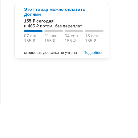
Этот товар можно оплатить
Долями
155 ₽ сегодня
и 465 ₽ потом, без переплат
07 авг
21 авг
04 сен
18 сен
155 ₽
155 ₽
155 ₽
155 ₽
стоимость доставки не учтена
Подробнее