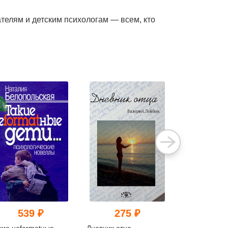
телям и детским психологам — всем, кто
539 ₽
275 ₽
520