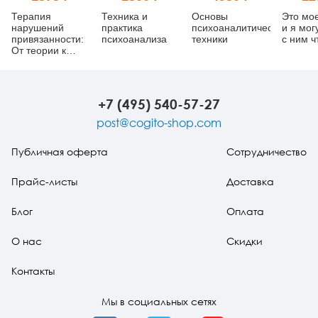
Терапия
Техника и
Основы
Это мо
нарушений
практика
психоаналитической
и я мог
привязанности:
психоанализа
техники
с ним ч
От теории к
практике
+7 (495) 540-57-27
post@cogito-shop.com
Публичная оферта
Сотрудничество
Прайс-листы
Доставка
Блог
Оплата
О нас
Скидки
Контакты
Мы в социальных сетях