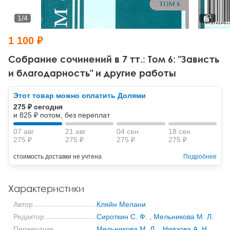
Тревожные расстройства, панические атаки
Психодрама
Психология труда и эргономика
Социальная и организационная психология
1
/
4
Сказкотерапия
Психофизиология
Учебная литература
1 100 ₽
Другие направления психотерапии
Социальная психология
Классический и юнгианский психоанализ
Собрание сочинений в 7 тт.: Том 6: "Зависть
и благодарность" и другие работы
Классический, эриксоновский гипноз и НЛП
Этот товар можно оплатить Долями
НЛП
275 ₽ сегодня
и 825 ₽ потом, без переплат
07 авг
21 авг
04 сен
18 сен
275 ₽
275 ₽
275 ₽
275 ₽
стоимость доставки не учтена
Подробнее
Характеристики
Автор
Кляйн Мелани
Редактор
Сироткин С. Ф.
,
Мельникова М. Л.
Переводчик
Мельникова М. Л.
,
Ниязова А. Н.
,