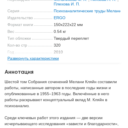
Плехова И. П.
Серия
Психоаналитические труды Мелани Кл
Издательство
ERGO
Формат книги
150x222x22 мм
Вес
0.54 кг
Тип обложки
Твердый переплет
Кол-во стр
320
Год
2010
Развернуть характеристики
ISBN
978-5-98904-085-8
Код
20164
Аннотация
Шестой том Собрания сочинений Мелани Кляйн составили
работы, написанные автором в последние годы жизни и
опубликованные в 1955–1963 годы. Включённые в него
работы раскрывают концептуальный вклад М. Кляйн в
психоанализ.
Среди ключевых работ этого издания — две версии
исчерпывающего исследования «зависти и благодарности»,