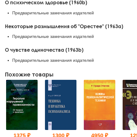
О психическом здоровье (1960b)
Предварительные замечания издателей
Некоторые размышления об "Орестее" (1963а)
Предварительные замечания издателей
О чувстве одиночества (1963b)
Предварительные замечания издателей
Похожие товары
1375 ₽
1300 ₽
4950 ₽
12