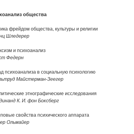
хоанализ общества
ика фрейдом общества, культуры и религии
нц Шледерер
ксизм и психоанализ
ст Федерн
ад психоанализа в социальную психологию
льтруд Майстерман-Зеегер
литические этнографические исследования
инанд К. И. фон Боксберг
пповые свойства психического аппарата
ер Ольмайер