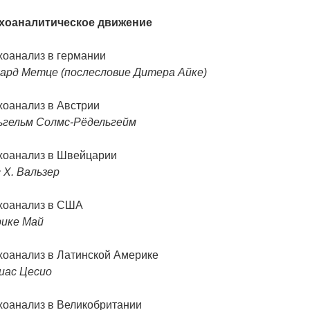
хоаналитическое движение
хоанализ в германии
хард Метце (послесловие Дитера Айке)
хоанализ в Австрии
ьгельм Солмс-Р
ёдельгейм
хоанализ в Швейцарии
 Х. Вальзер
хоанализ в США
рике Май
хоанализ в Латинской Америке
иас Цесио
хоанализ в Великобритании