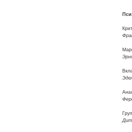
Пси
Крит
Фра
Мар
Эрн
Вкл
Эде
Ана
Ферд
Гру
Дит