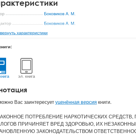
рактеристики
ор
Боковиков А. М.
актор
Боковиков А. М.
вернуть характеристики
ательство
Когито-Центр
мат книги
243x181x37 мм
книги:
с
1.1 кг
 обложки
Твердый переплет
-во стр
752
книга
эл. книга
2001
нотация
BN
5-89353-034-9
д
1249
можно Вас заинтересует
уценённая версия
книги.
АКОННОЕ ПОТРЕБЛЕНИЕ НАРКОТИЧЕСКИХ СРЕДСТВ, 
ЛОГОВ ПРИЧИНЯЕТ ВРЕД ЗДОРОВЬЮ, ИХ НЕЗАКОННЫ
АНОВЛЕННУЮ ЗАКОНОДАТЕЛЬСТВОМ ОТВЕТСТВЕННОС