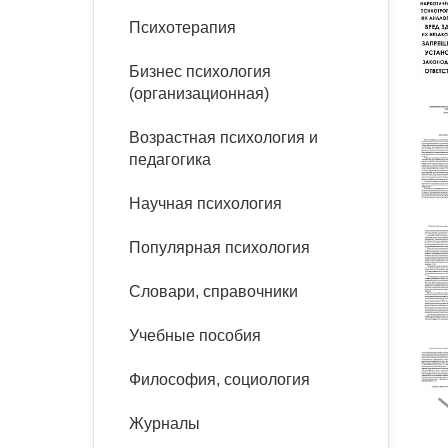
букинист
Психотерапия
Расстройства пищевого
Песочная терапия
Психология труда и
поведения
Психология развития
эргономика
Бизнес психология
Психодрама
(организационная)
Тревожные расстройства,
Социальная и
Психофизиология
панические атаки
организационная психология
Сказкотерапия
Возрастная психология и
Социальная психология
педагогика
Учебная литература
Другие направления
психотерапии
Научная психология
Классический и юнгианский
психоанализ
Классический, эриксоновский
Популярная психология
гипноз и НЛП
Словари, справочники
НЛП
Учебные пособия
Философия, социология
Журналы