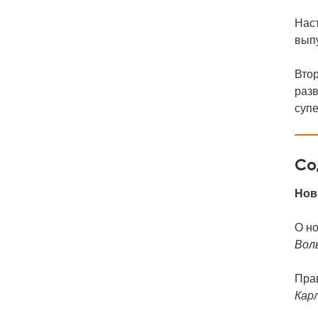
Наст
выпу
Вто
разв
суп
Со
Нов
О н
Вол
Пра
Кар