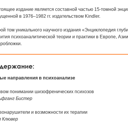
оящее издание является составной частью 15-томной энци
щенной в 1976–1982 гг. издательством Kindler.
рой том уникального научного издания «Энциклопедия глуб
ития психоаналитической теории и практики в Европе, Азии
еробложки.
держание:
ые направления в психоанализе
овом понимании шизофренических психозов
ьфганг Бистер
вонарушители и возможности их терапии
л Клювер