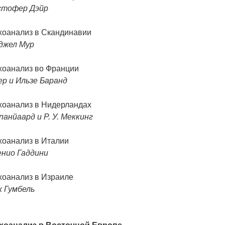
стофер Дэйр
хоанализ в Скандинавии
джел Мур
хоанализ во Франции
ер и Ильзе Баранд
хоанализ в Нидерландах
панйаард и Р. У. Меккинг
хоанализ в Италии
енио Гаддини
хоанализ в Израиле
х Гумбель