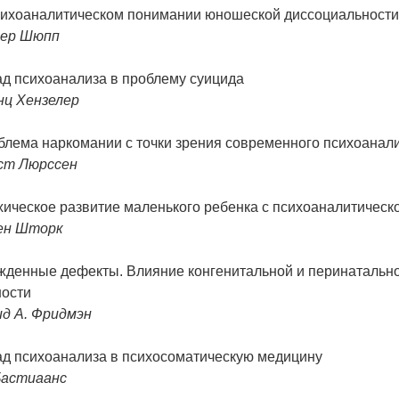
сихоаналитическом понимании юношеской диссоциальности,
ер Шюпп
ад психоанализа в проблему суицида
нц Хензелер
блема наркомании с точки зрения современного психоанал
ст Люрссен
ическое развитие маленького ребенка с психоаналитическо
ен Шторк
жденные дефекты. Влияние конгенитальной и перинатальной
ности
ид А. Фридмэн
ад психоанализа в психосоматическую медицину
Бастиаанс