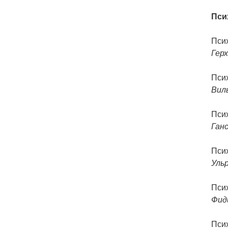
Пси
Пси
Гер
Пси
Вил
Пси
Ганс
Пси
Уль
Пси
Фид
Пси