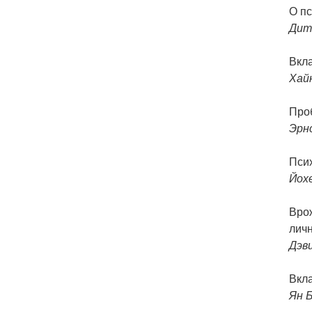
О п
Дит
Вкл
Хай
Про
Эрн
Псих
Йох
Вро
лич
Дэв
Вкл
Ян 