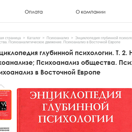
Оплата
О компании
ая страница
Каталог
Психоанализ
Энциклопедия глубинной психоло
тва. Психоаналитическое движение. Психоанализ в Восточной Европе
циклопедия глубинной психологии. Т. 2.
хоанализе; Психоанализ общества. Пс
ихоанализ в Восточной Европе