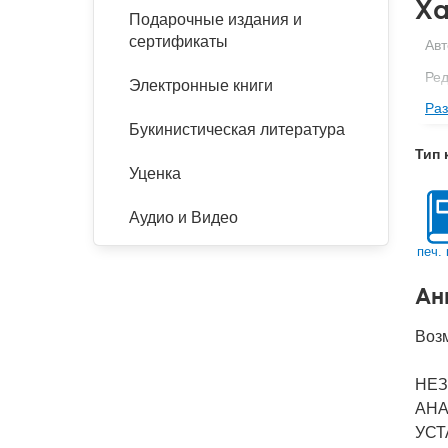
Ха
Подарочные издания и
сертификаты
Авт
Ред
Электронные книги
Раз
Изд
Букинистическая литература
Фор
Тип 
Ве
Уценка
Тип
Аудио и Видео
Кол
печ. 
Год
Ан
IS
Ко
Воз
НЕЗ
АНА
УСТ