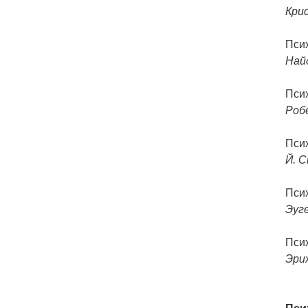
Кри
Пси
Най
Пси
Роб
Пси
Й. С
Пси
Эуг
Пси
Эри