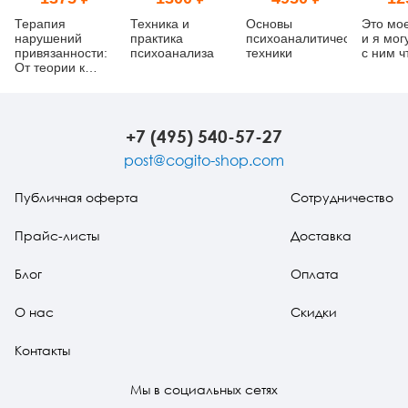
Терапия
Техника и
Основы
Это мо
нарушений
практика
психоаналитической
и я мог
привязанности:
психоанализа
техники
с ним ч
От теории к
практике
+7 (495) 540-57-27
post@cogito-shop.com
Публичная оферта
Сотрудничество
Прайс-листы
Доставка
Блог
Оплата
О нас
Скидки
Контакты
Мы в социальных сетях