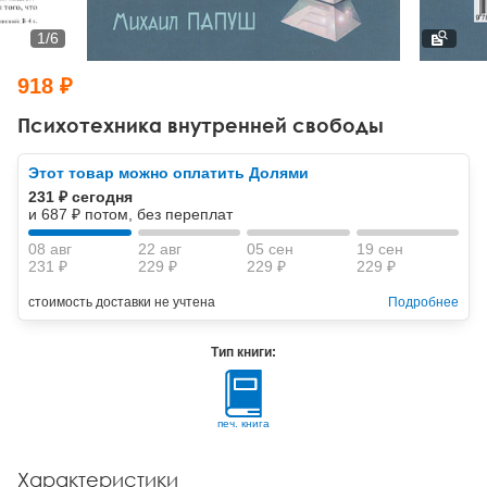
Тревожные расстройства, панические атаки
Психодрама
Психология труда и эргономика
Социальная и организационная психология
1
/
6
Сказкотерапия
Психофизиология
Учебная литература
918 ₽
Другие направления психотерапии
Социальная психология
Классический и юнгианский психоанализ
Психотехника внутренней свободы
Классический, эриксоновский гипноз и НЛП
Этот товар можно оплатить Долями
231 ₽ сегодня
НЛП
и 687 ₽ потом, без переплат
08 авг
22 авг
05 сен
19 сен
231 ₽
229 ₽
229 ₽
229 ₽
стоимость доставки не учтена
Подробнее
Тип книги:
печ. книга
Характеристики