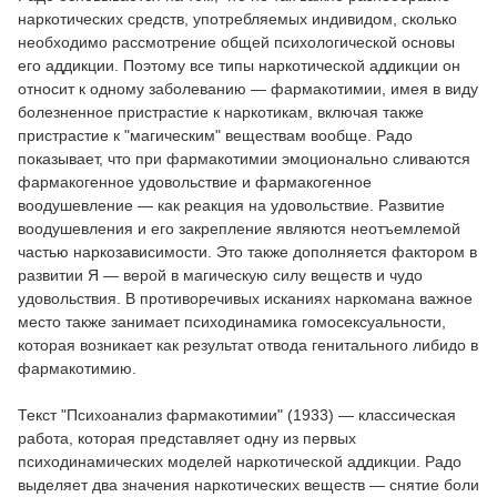
наркотических средств, употребляемых индивидом, сколько
необходимо рассмотрение общей психологической основы
его аддикции. Поэтому все типы наркотической аддикции он
относит к одному заболеванию — фармакотимии, имея в виду
болезненное пристрастие к наркотикам, включая также
пристрастие к "магическим" веществам вообще. Радо
показывает, что при фармакотимии эмоционально сливаются
фармакогенное удовольствие и фармакогенное
воодушевление — как реакция на удовольствие. Развитие
воодушевления и его закрепление являются неотъемлемой
частью наркозависимости. Это также дополняется фактором в
развитии Я — верой в магическую силу веществ и чудо
удовольствия. В противоречивых исканиях наркомана важное
место также занимает психодинамика гомосексуальности,
которая возникает как результат отвода генитального либидо в
фармакотимию.
Текст "Психоанализ фармакотимии" (1933) — классическая
работа, которая представляет одну из первых
психодинамических моделей наркотической аддикции. Радо
выделяет два значения наркотических веществ — снятие боли