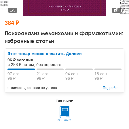
Тревожные расстройства, панические атаки
Психодрама
Психология труда и эргономика
Социальная и организационная психология
1
/
5
Сказкотерапия
Психофизиология
Учебная литература
384 ₽
Другие направления психотерапии
Социальная психология
Классический и юнгианский психоанализ
Психоанализ меланхолии и фармакотимии:
избранные статьи
Классический, эриксоновский гипноз и НЛП
Этот товар можно оплатить Долями
НЛП
96 ₽ сегодня
и 288 ₽ потом, без переплат
07 авг
21 авг
04 сен
18 сен
96 ₽
96 ₽
96 ₽
96 ₽
стоимость доставки не учтена
Подробнее
Тип книги:
печ. книга