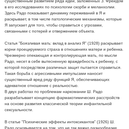
существенным развитием ряда идей, заложенных З. Фрейдом
в его исследованиях по психологии скорби и меланхолии.
Здесь Радо показывает динамику переживаний в Я и
раскрывает, в том числе патологические механизмы, которые
Я запускает для того, чтобы справиться с угрозами,
связанными с потерей и отвержением объекта.
Статья "Боязливая мать: вклад в анализ Я" (1928) раскрывает
корни проецируемого страха в отношениях матери и ребенка.
Чрезмерно опекающая и контролирующая мать, по мысли
Радо, несет в себе вытесненную враждебность к ребенку, с
которой посредством различных защит пытается справиться.
Такая борьба с агрессивными импульсами наносит
существенный вред ряду функций Я, обеспечивающих
адекватное отношение с реальностью.
В двух работах по проблемам наркомании Ш. Радо
разрабатывает концепцию фармакотимических расстройств
на основе развития классической теории инфантильной
сексуальности.
В статье "Психические эффекты интоксикантов" (1926) Ш.
Радо основывается на том, что не так важно разнообразие