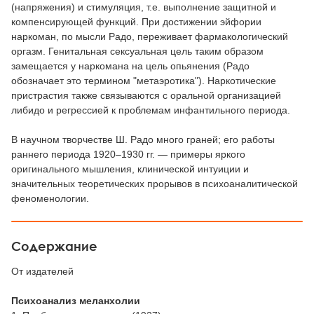
(напряжения) и стимуляция, т.е. выполнение защитной и
компенсирующей функций. При достижении эйфории
наркоман, по мысли Радо, переживает фармакологический
оргазм. Генитальная сексуальная цель таким образом
замещается у наркомана на цель опьянения (Радо
обозначает это термином "метаэротика"). Наркотические
пристрастия также связываются с оральной организацией
либидо и регрессией к проблемам инфантильного периода.
В научном творчестве Ш. Радо много граней; его работы
раннего периода 1920–1930 гг. — примеры яркого
оригинального мышления, клинической интуиции и
значительных теоретических прорывов в психоаналитической
феноменологии.
Содержание
От издателей
Психоанализ меланхолии