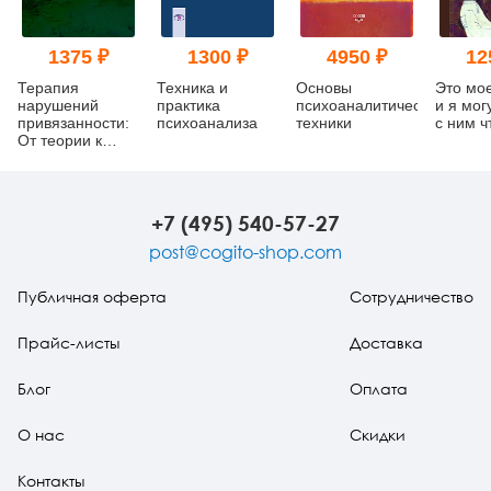
1375 ₽
1300 ₽
4950 ₽
12
Терапия
Техника и
Основы
Это мо
нарушений
практика
психоаналитической
и я мог
привязанности:
психоанализа
техники
с ним ч
От теории к
практике
+7 (495) 540-57-27
post@cogito-shop.com
Публичная оферта
Сотрудничество
Прайс-листы
Доставка
Блог
Оплата
О нас
Скидки
Контакты