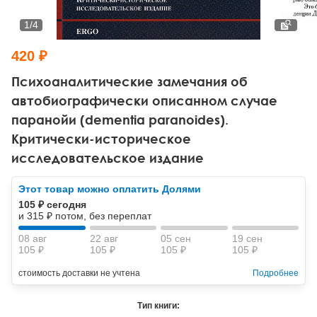
Тревожные расстройства, панические атаки
Психодрама
Психология труда и эргономика
Социальная и организационная психология
1
/
4
Сказкотерапия
Психофизиология
Учебная литература
420 ₽
Другие направления психотерапии
Социальная психология
Классический и юнгианский психоанализ
Психоаналитические замечания об
автобиографически описанном случае
Классический, эриксоновский гипноз и НЛП
паранойи (dementia paranoides).
Критически-историческое
НЛП
исследовательское издание
Этот товар можно оплатить Долями
105 ₽ сегодня
и 315 ₽ потом, без переплат
08 авг
22 авг
05 сен
19 сен
105 ₽
105 ₽
105 ₽
105 ₽
стоимость доставки не учтена
Подробнее
Тип книги: