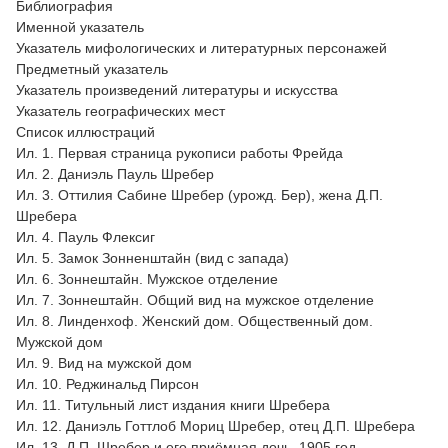
Библиография
Именной указатель
Указатель мифологических и литературных персонажей
Предметный указатель
Указатель произведений литературы и искусства
Указатель географических мест
Список иллюстраций
Ил. 1. Первая страница рукописи работы Фрейда
Ил. 2. Даниэль Пауль Шребер
Ил. 3. Оттилия Сабине Шребер (урожд. Бер), жена Д.П.
Шребера
Ил. 4. Пауль Флексиг
Ил. 5. Замок Зонненштайн (вид с запада)
Ил. 6. Зоннештайн. Мужское отделение
Ил. 7. Зоннештайн. Общий вид на мужское отделение
Ил. 8. Линденхоф. Женский дом. Общественный дом.
Мужской дом
Ил. 9. Вид на мужской дом
Ил. 10. Реджинальд Пирсон
Ил. 11. Титульный лист издания книги Шребера
Ил. 12. Даниэль Готтлоб Мориц Шребер, отец Д.П. Шребера
Ил. 13. Д.П. Шребер и его приёмная дочь, 1905 год