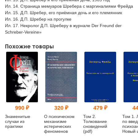
Ил. 14. Страница мемуаров Шребера с маргиналиями Фрейда
Ил. 15. Д.П. Шребер, его приёмная дочь и его племянник
Ил. 16. Д.П. Шребер на прогулке
Ил. 17. Некролог Д.П. Шреберу в журнале Der Freund der
Schreber-Vereine»
Похожие товары
990 ₽
320 ₽
479 ₽
44
Знаменитые
О психическом
Том 2.
Том 1. 
случаи из
механизме
Толкование
по вве
практики
истерических
сновидений
психоа
феноменов
(pdf)
Новый ц