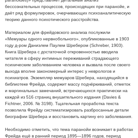
paranoides)» представляет детальный анализ
бессознательных процессов, происходящих при паранойе, и
даёт ряд формулировок, очерчивающих психоаналитическую
теорию данного психотического расстройства.
Материалом для фрейдовского анализа послужили
«Мемуары одного нервнобольного», опубликованные в 1903
году д-ром Даниэлем Паулем Шребером (Schreber, 1903).
Книга Шребера с достаточной откровенностью вводила
читателя в сферу интимных переживаний страдающего
психическим заболеванием человека и вызвала после своего
выхода вполне закономерный интерес у неврологов и
психиатров. Экземпляр мемуаров Шребера, находящийся в
библиотеке Фрейда, содержит массу подчёркиваний, отметок
и маргинальных замечаний, встречающихся практически на
каждой из 516 страниц внушительного издания (Davies &
Fichtner, 2006. № 3198). Тщательная проработка текста
позволила Фрейду систематизировать разбросанные детали
биографии Шребера и восстановить картину его заболевания.
Необходимо отметить, что тема паранойи возникает в работах
Фрейда ещё в ранний период 1895—1896 годов, период