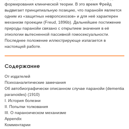
формирования клинической теории. В это время Фрейд
выдвигает принципиальную позицию, что паранойя является
одним из «защитных невропсихозов» и для неё характерен
механизм проекции (Freud, 1896b). Дальнейшее постижение
природы паранойи связано с открытием значения в её
этиологии вытесненной пассивной гомосексуальности.
Последнее положение иллюстрирующе излагается в
настоящей работе.
Содержание
От издателей
Психоаналитические замечания
Об автобиографически описанном случае паранойи (dementia
paranoides) (1910)
I. История болезни
II. Попытки толкования
III. О параноическом механизме
Appendix
Комментарии