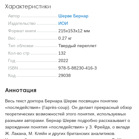
Характеристики
Автор
Шерве Бернар
Издательство
ИОИ
Формат книги
215x153x12 мм
Вес
0.27 кг
Тип обложки
Твердый переплет
Кол-во стр
132
Год
2022
ISBN
978-5-88230-416-3
Код
29038
Аннотация
Весь текст доктора Бернара Шерве посвящен понятию
«последействия» (l’après-coup). Он делает прекрасный обзор
теоретических возможностей этого понятия, используемых
разными авторами. Бернар Шерве подробно рассказывает о
зарождении понятия «последействия» у З. Фрейда, о вкладе
Ж. Лакана, М. Кляйн и других британских аналитиков.