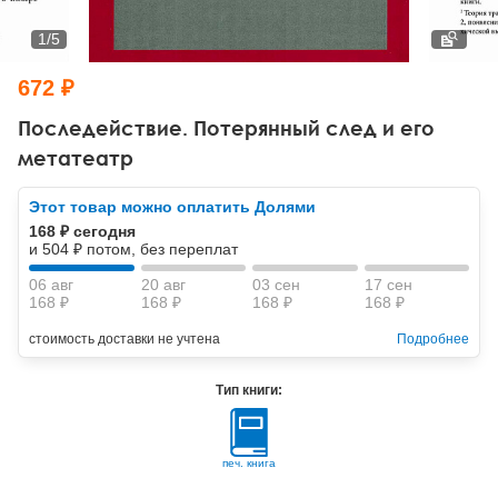
Тревожные расстройства, панические атаки
Психодрама
Психология труда и эргономика
Социальная и организационная психология
1
/
5
Сказкотерапия
Психофизиология
Учебная литература
672 ₽
Другие направления психотерапии
Социальная психология
Классический и юнгианский психоанализ
Последействие. Потерянный след и его
метатеатр
Классический, эриксоновский гипноз и НЛП
Этот товар можно оплатить Долями
НЛП
168 ₽ сегодня
и 504 ₽ потом, без переплат
06 авг
20 авг
03 сен
17 сен
168 ₽
168 ₽
168 ₽
168 ₽
стоимость доставки не учтена
Подробнее
Тип книги:
печ. книга