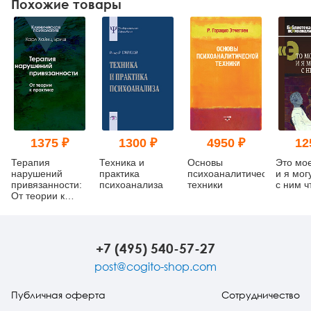
Похожие товары
1375 ₽
1300 ₽
4950 ₽
12
Терапия
Техника и
Основы
Это мо
нарушений
практика
психоаналитической
и я мог
привязанности:
психоанализа
техники
с ним ч
От теории к
практике
+7 (495) 540-57-27
post@cogito-shop.com
Публичная оферта
Сотрудничество