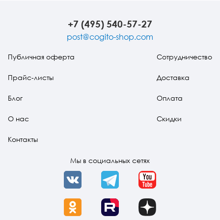
издание)
Учебное
издание
пособие (pdf)
+7 (495) 540-57-27
post@cogito-shop.com
Публичная оферта
Сотрудничество
Прайс-листы
Доставка
Блог
Оплата
О нас
Скидки
Контакты
Мы в социальных сетях
VK
Telegram
YouTube
OK
Rutube
Dzen