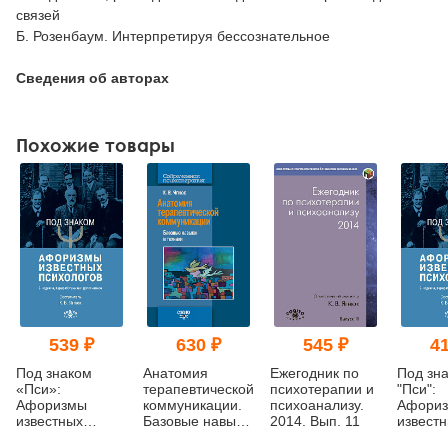
связей
Б. Розенбаум. Интерпретируя бессознательное
Сведения об авторах
Похожие товары
539 ₽
630 ₽
545 ₽
41
Под знаком
Анатомия
Ежегодник по
Под зн
«Пси»:
терапевтической
психотерапии и
"Пси":
Афоризмы
коммуникации.
психоанализу.
Афори
известных
Базовые навыки
2014. Вып. 11
извест
психологов (2-е
и техники.
психоло