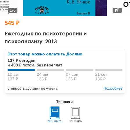
Тревожные расстройства, панические атаки
Психодрама
Психология труда и эргономика
Социальная и организационная психология
1
/
6
Сказкотерапия
Психофизиология
Учебная литература
545 ₽
Другие направления психотерапии
Социальная психология
Классический и юнгианский психоанализ
Ежегодник по психотерапии и
психоанализу. 2013
Классический, эриксоновский гипноз и НЛП
Этот товар можно оплатить Долями
НЛП
137 ₽ сегодня
и 408 ₽ потом, без переплат
10 авг
24 авг
07 сен
21 сен
137 ₽
136 ₽
136 ₽
136 ₽
стоимость доставки не учтена
Подробнее
Тип книги:
печ. книга
эл. книга