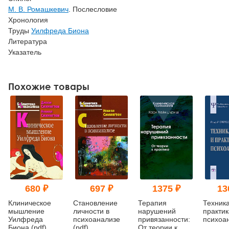
М. В. Ромашкевич
. Послесловие
Хронология
Труды
Уилфреда Биона
Литература
Указатель
Похожие товары
680 ₽
697 ₽
1375 ₽
13
Клиническое
Становление
Терапия
Техника
мышление
личности в
нарушений
практик
Уилфреда
психоанализе
привязанности:
психоа
Биона (pdf)
(pdf)
От теории к