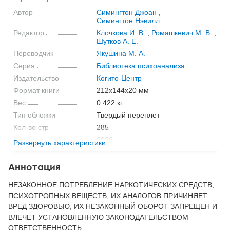
Автор
Симингтон Джоан
,
Симингтон Нэвилл
Редактор
Клочкова И. В.
,
Ромашкевич М. В.
,
Шутков А. Е.
Переводчик
Якушина М. А.
Серия
Библиотека психоанализа
Издательство
Когито-Центр
Формат книги
212x144x20 мм
Вес
0.422 кг
Тип обложки
Твердый переплет
Кол-во стр
285
Год
2026
Развернуть характеристики
ISBN
978-5-89353-324-8
Код
18213
Аннотация
НЕЗАКОННОЕ ПОТРЕБЛЕНИЕ НАРКОТИЧЕСКИХ СРЕДСТВ,
ПСИХОТРОПНЫХ ВЕЩЕСТВ, ИХ АНАЛОГОВ ПРИЧИНЯЕТ
ВРЕД ЗДОРОВЬЮ, ИХ НЕЗАКОННЫЙ ОБОРОТ ЗАПРЕЩЕН И
ВЛЕЧЕТ УСТАНОВЛЕННУЮ ЗАКОНОДАТЕЛЬСТВОМ
ОТВЕТСТВЕННОСТЬ.