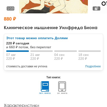
Тревожные расстройства, панические атаки
Психодрама
Психология труда и эргономика
Социальная и организационная психология
1
/
10
Сказкотерапия
Психофизиология
Учебная литература
880 ₽
Другие направления психотерапии
Социальная психология
Классический и юнгианский психоанализ
Клиническое мышление Уилфреда Биона
Классический, эриксоновский гипноз и НЛП
Этот товар можно оплатить Долями
220 ₽ сегодня
НЛП
и 660 ₽ потом, без переплат
07 авг
21 авг
04 сен
18 сен
220 ₽
220 ₽
220 ₽
220 ₽
стоимость доставки не учтена
Подробнее
Тип книги:
печ. книга
эл. книга
Характеристики