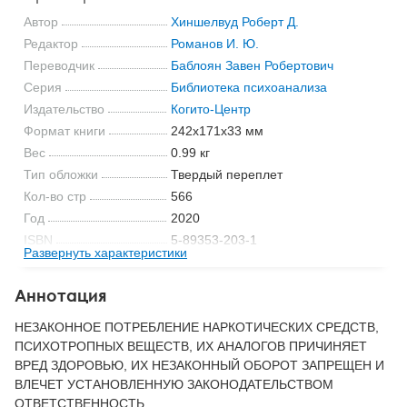
Автор
Хиншелвуд Роберт Д.
Редактор
Романов И. Ю.
Переводчик
Баблоян Завен Робертович
Серия
Библиотека психоанализа
Издательство
Когито-Центр
Формат книги
242x171x33 мм
Вес
0.99 кг
Тип обложки
Твердый переплет
Кол-во стр
566
Год
2020
ISBN
5-89353-203-1
Развернуть характеристики
Код
14567
Аннотация
НЕЗАКОННОЕ ПОТРЕБЛЕНИЕ НАРКОТИЧЕСКИХ СРЕДСТВ,
ПСИХОТРОПНЫХ ВЕЩЕСТВ, ИХ АНАЛОГОВ ПРИЧИНЯЕТ
ВРЕД ЗДОРОВЬЮ, ИХ НЕЗАКОННЫЙ ОБОРОТ ЗАПРЕЩЕН И
ВЛЕЧЕТ УСТАНОВЛЕННУЮ ЗАКОНОДАТЕЛЬСТВОМ
ОТВЕТСТВЕННОСТЬ.