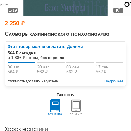
Тревожные расстройства, панические атаки
Психодрама
Психология труда и эргономика
Социальная и организационная психология
1
/
19
Сказкотерапия
Психофизиология
Учебная литература
2 250 ₽
Другие направления психотерапии
Социальная психология
Классический и юнгианский психоанализ
Словарь кляйнианского психоанализа
Классический, эриксоновский гипноз и НЛП
Этот товар можно оплатить Долями
564 ₽ сегодня
НЛП
и 1 686 ₽ потом, без переплат
06 авг
20 авг
03 сен
17 сен
564 ₽
562 ₽
562 ₽
562 ₽
стоимость доставки не учтена
Подробнее
Тип книги:
печ. книга
эл. книга
Характеристики