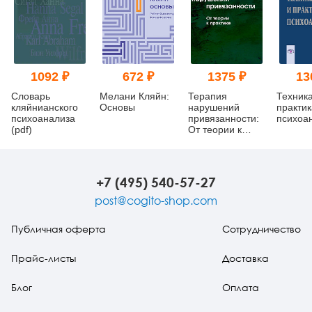
1092 ₽
672 ₽
1375 ₽
13
Словарь
Мелани Кляйн:
Терапия
Техника
кляйнианского
Основы
нарушений
практик
психоанализа
привязанности:
психоа
(pdf)
От теории к
практике
+7 (495) 540-57-27
post@cogito-shop.com
Публичная оферта
Сотрудничество
Прайс-листы
Доставка
Блог
Оплата