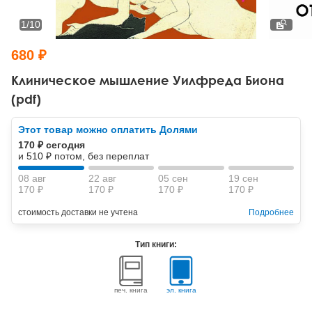
Тревожные расстройства, панические атаки
Психодрама
Психология труда и эргономика
Социальная и организационная психология
1
/
10
Сказкотерапия
Психофизиология
Учебная литература
680 ₽
Другие направления психотерапии
Социальная психология
Классический и юнгианский психоанализ
Клиническое мышление Уилфреда Биона
(pdf)
Классический, эриксоновский гипноз и НЛП
Этот товар можно оплатить Долями
НЛП
170 ₽ сегодня
и 510 ₽ потом, без переплат
08 авг
22 авг
05 сен
19 сен
170 ₽
170 ₽
170 ₽
170 ₽
стоимость доставки не учтена
Подробнее
Тип книги:
печ. книга
эл. книга