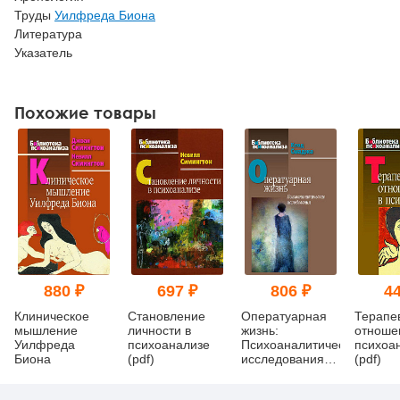
Труды
Уилфреда Биона
Литература
Указатель
Похожие товары
880 ₽
697 ₽
806 ₽
44
Клиническое
Становление
Оператуарная
Терапе
мышление
личности в
жизнь:
отноше
Уилфреда
психоанализе
Психоаналитические
психоа
Биона
(pdf)
исследования
(pdf)
(pdf)