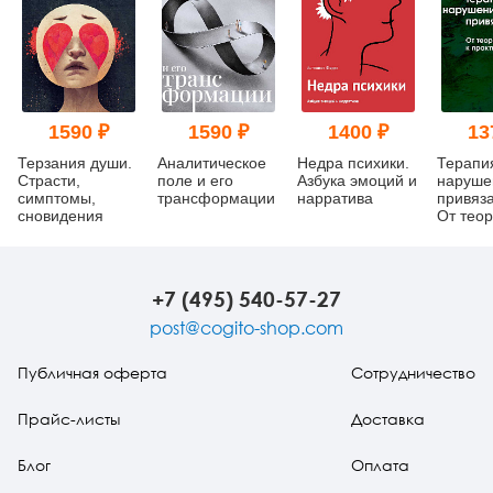
1590 ₽
1590 ₽
1400 ₽
13
Терзания души.
Аналитическое
Недра психики.
Терапи
Страсти,
поле и его
Азбука эмоций и
наруше
симптомы,
трансформации
нарратива
привяза
сновидения
От теор
практик
+7 (495) 540-57-27
post@cogito-shop.com
Публичная оферта
Сотрудничество
Прайс-листы
Доставка
Блог
Оплата