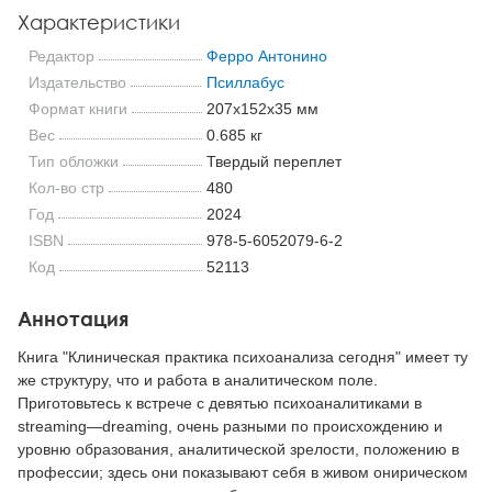
Характеристики
Редактор
Ферро Антонино
Издательство
Псиллабус
Формат книги
207x152x35 мм
Вес
0.685 кг
Тип обложки
Твердый переплет
Кол-во стр
480
Год
2024
ISBN
978-5-6052079-6-2
Код
52113
Аннотация
Книга "Клиническая практика психоанализа сегодня" имеет ту
же структуру, что и работа в аналитическом поле.
Приготовьтесь к встрече с девятью психоаналитиками в
streaming—dreaming, очень разными по происхождению и
уровню образования, аналитической зрелости, положению в
профессии; здесь они показывают себя в живом онирическом