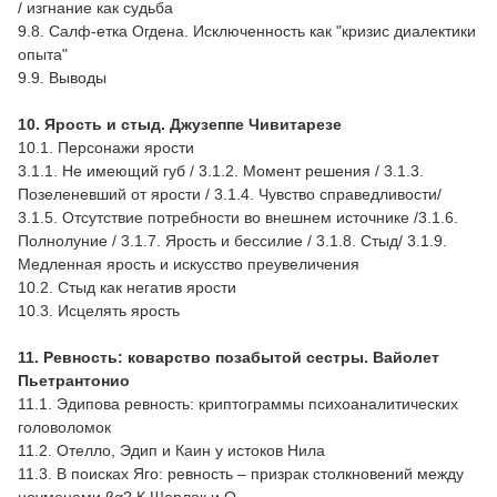
/ изгнание как судьба
9.8. Салф-етка Огдена. Исключенность как "кризис диалектики
опыта"
9.9. Выводы
10. Ярость и стыд. Джузеппе Чивитарезе
10.1. Персонажи ярости
3.1.1. Не имеющий губ / 3.1.2. Момент решения / 3.1.3.
Позеленевший от ярости / 3.1.4. Чувство справедливости/
3.1.5. Отсутствие потребности во внешнем источнике /3.1.6.
Полнолуние / 3.1.7. Ярость и бессилие / 3.1.8. Стыд/ 3.1.9.
Медленная ярость и искусство преувеличения
10.2. Стыд как негатив ярости
10.3. Исцелять ярость
11. Ревность: коварство позабытой сестры. Вайолет
Пьетрантонио
11.1. Эдипова ревность: криптограммы психоаналитических
головоломок
11.2. Отелло, Эдип и Каин у истоков Нила
11.3. В поисках Яго: ревность – призрак столкновений между
ноуменами βα? К Шерлок и О