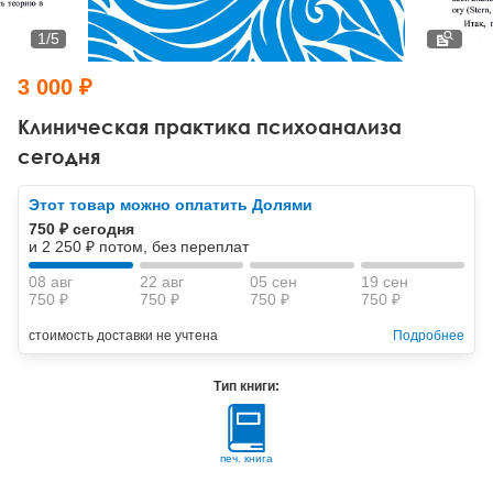
Тревожные расстройства, панические атаки
Психодрама
Психология труда и эргономика
Социальная и организационная психология
1
/
5
Сказкотерапия
Психофизиология
Учебная литература
3 000 ₽
Другие направления психотерапии
Социальная психология
Классический и юнгианский психоанализ
Клиническая практика психоанализа
сегодня
Классический, эриксоновский гипноз и НЛП
Этот товар можно оплатить Долями
НЛП
750 ₽ сегодня
и 2 250 ₽ потом, без переплат
08 авг
22 авг
05 сен
19 сен
750 ₽
750 ₽
750 ₽
750 ₽
стоимость доставки не учтена
Подробнее
Тип книги:
печ. книга