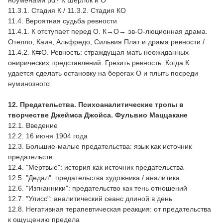
11.3.1. Стадия К / 11.3.2. Стадия КО
11.4. Вероятная судьба ревности
11.4.1. К отступает перед О. К→О→ эв-О-люционная драма.
Отелло, Каин, Альфредо, Сильвия Плат и драма ревности /
11.4.2. К⇆О. Ревность: страждущая мать неожиданных
онирических представлений. Грезить ревность. Когда К
удается сделать остановку на берегах О и плыть посреди
нуминозного
12. Предательства. Психоаналитические тропы в
творчестве Джеймса Джойса. Фульвио Маццакане
12.1. Введение
12.2. 16 июня 1904 года
12.3. Большие-малые предательства: язык как источник
предательств
12.4. "Мертвые": история как источник предательства
12.5. "Дедал": предательства художника / аналитика
12.6. "Изгнанники": предательство как тень отношений
12.7. "Улисс": аналитический сеанс длиной в день
12.8. Негативная терапевтическая реакция: от предательства
к ощущению предела