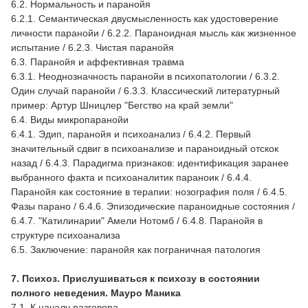
6.2. Нормальность и паранойя
6.2.1. Семантическая двусмысленность как удостоверение
личности паранойи / 6.2.2. Параноидная мысль как жизненное
испытание / 6.2.3. Чистая паранойя
6.3. Паранойя и аффективная травма
6.3.1. Неоднозначность паранойи в психопатологии / 6.3.2.
Один случай паранойи / 6.3.3. Классический литературный
пример: Артур Шницлер "Бегство на край земли"
6.4. Виды микропаранойи
6.4.1. Эдип, паранойя и психоанализ / 6.4.2. Первый
значительный сдвиг в психоанализе и параноидный отскок
назад / 6.4.3. Парадигма признаков: идентификация заранее
выбранного факта и психоаналитик параноик / 6.4.4.
Паранойя как состояние в терапии: нозография поля / 6.4.5.
Фазы парано / 6.4.6. Эпизодические параноидные состояния /
6.4.7. "Катилинарии" Амели Нотомб / 6.4.8. Паранойя в
структуре психоанализа
6.5. Заключение: паранойя как пограничная патология
7. Психоз. Прислушиваться к психозу в состоянии
полного неведения. Мауро Маника
7.1. К началу разговора