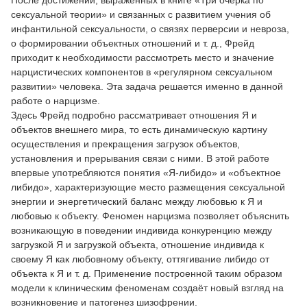
После достижений, выраженных в книге «Три очерка по
сексуальной теории» и связанных с развитием учения об
инфантильной сексуальности, о связях перверсии и невроза,
о формировании объектных отношений и т. д., Фрейд
приходит к необходимости рассмотреть место и значение
нарцистических компонентов в «регулярном сексуальном
развитии» человека. Эта задача решается именно в данной
работе о нарцизме.
Здесь Фрейд подробно рассматривает отношения Я и
объектов внешнего мира, то есть динамическую картину
осуществления и прекращения загрузок объектов,
установления и прерывания связи с ними. В этой работе
впервые употребляются понятия «Я-либидо» и «объектное
либидо», характеризующие место размещения сексуальной
энергии и энергетический баланс между любовью к Я и
любовью к объекту. Феномен нарцизма позволяет объяснить
возникающую в поведении индивида конкуренцию между
загрузкой Я и загрузкой объекта, отношение индивида к
своему Я как любовному объекту, оттягивание либидо от
объекта к Я и т. д. Применение построенной таким образом
модели к клиническим феноменам создаёт новый взгляд на
возникновение и патогенез шизофрении.