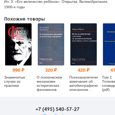
Ил. 3. «Его величество ребёнок». Открытка. Великобритания,
1900-е годы
Похожие товары
990 ₽
320 ₽
420 ₽
47
Знаменитые
О психическом
Психоаналитические
Том 2.
случаи из
механизме
замечания об
Толков
практики
истерических
автобиографически
сновид
феноменов
описанном
(pdf)
случае
паранойи
(dementia
paranoides).
+7 (495) 540-57-27
Критически-
историческое