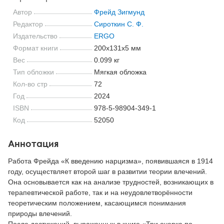
Автор
Фрейд Зигмунд
Редактор
Сироткин С. Ф.
Издательство
ERGO
Формат книги
200x131x5 мм
Вес
0.099 кг
Тип обложки
Мягкая обложка
Кол-во стр
72
Год
2024
ISBN
978-5-98904-349-1
Код
52050
Аннотация
Работа Фрейда «К введению нарцизма», появившаяся в 1914
году, осуществляет второй шаг в развитии теории влечений.
Она основывается как на анализе трудностей, возникающих в
терапевтической работе, так и на неудовлетворённости
теоретическим положением, касающимся понимания
природы влечений.