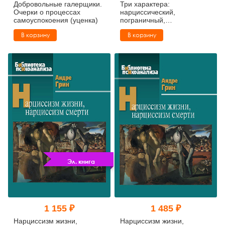
Добровольные галерщики.
Три характера:
Очерки о процессах
нарциссический,
самоуспокоения (уценка)
пограничный,
маниакально-
В корзину
В корзину
депрессивный
Эл. книга
1 155 ₽
1 485 ₽
Нарциссизм жизни,
Нарциссизм жизни,