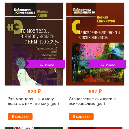
Эл. книга
Эл. книга
920 ₽
697 ₽
Это мое тело… и я могу
Становление личности в
делать с ним что хочу (pdf)
психоанализе (pdf)
В корзину
В корзину