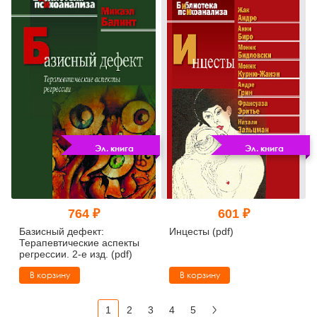
Эл. книга
Эл. книга
764 ₽
601 ₽
Базисный дефект:
Инцесты (pdf)
Терапевтические аспекты
регрессии. 2-е изд. (pdf)
В корзину
В корзину
1
2
3
4
5