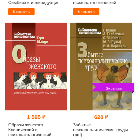
Симбиоз и индивидуация
психопатологический
подход (pdf)
В корзину
В корзину
Эл. книга
1 595 ₽
620 ₽
Образы женского.
Забытые
Клинический и
психоаналитические труды
психопатологический
(pdf)