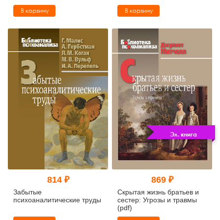
подход
В корзину
В корзину
Эл. книга
814 ₽
869 ₽
Забытые
Скрытая жизнь братьев и
психоаналитические труды
сестер: Угрозы и травмы
(pdf)