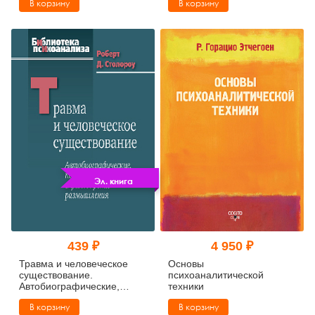
В корзину
В корзину
Эл. книга
439 ₽
4 950 ₽
Травма и человеческое
Основы
существование.
психоаналитической
Автобиографические,
техники
психоаналитические и
В корзину
В корзину
философские