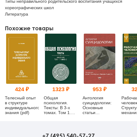
Типы неправильного родительского воспитания учащихся
хореографических школ
Литература
Похожие товары
424 ₽
1323 ₽
953 ₽
32
Телесный опыт
Общая
Антология
Рабоча
в структуре
психология.
суицидологии:
человек
индивидуального
Тексты: В 3-х
Основные
Структу
знания (pdf)
томах. Том 1.
статьи
механиз
Введение. Книга
зарубежных
3 (pdf)
ученых. 1912–
1993 (pdf)
+7 (495) 540-57-27