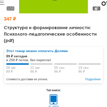
Тревожные расстройства, панические атаки
Психодрама
Психология труда и эргономика
Социальная и организационная психология
1
/
10
Сказкотерапия
Психофизиология
Учебная литература
347 ₽
Другие направления психотерапии
Социальная психология
Классический и юнгианский психоанализ
Структура и формирование личности:
Психолого-педагогические особенности
Классический, эриксоновский гипноз и НЛП
(pdf)
НЛП
Этот товар можно оплатить Долями
89 ₽ сегодня
и 258 ₽ потом, без переплат
08 авг
22 авг
05 сен
19 сен
89 ₽
86 ₽
86 ₽
86 ₽
стоимость доставки не учтена
Подробнее
Тип книги:
эл. книга