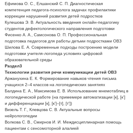
Ефимова О. С., Елшанский С. П. Диагностическая
компетенция педагога-психолога задачах профилактики
коррекции нарушений развития детей подростков
Кулешова Э. В. Актуальность введения онлайн-педагогику
студентов дефектологического направления подготовки
Фисенко А. А., Самсонова О. П. Профессиональная
подготовка педагогов для работы детьми подростками ОВЗ
Шилова Е. А. Современные подходы построению модели
подготовки учителя-логопеда условиях цифровой
образовательной среды
Раздел3
Технологии развития речи коммуникации детей ОВЗ
Аржанухина Е. К. Формирование навыков чтения письма
учащихся 2–4 классов на логопедических занятиях
Балдина Е. А., Максимова Е. В. Использование мнемотаблиц в
логопедической работе (на примемере автоматизации [к], [к']
и дифференциации [к], [к']–[т], [т'])
Визель Т. Г., Клевцова С. В. Актуальные вопросы
нейрологопедии
Волкова С. В., Смирнов И. И. Междисциплинарная помощь
пациентам с сенсомоторной алалией