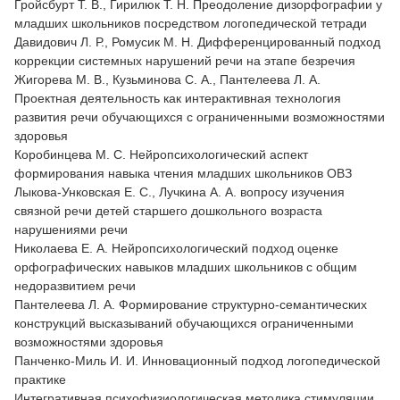
Гройсбурт Т. В., Гирилюк Т. Н. Преодоление дизорфографии у
младших школьников посредством логопедической тетради
Давидович Л. Р., Ромусик М. Н. Дифференцированный подход
коррекции системных нарушений речи на этапе безречия
Жигорева М. В., Кузьминова С. А., Пантелеева Л. А.
Проектная деятельность как интерактивная технология
развития речи обучающихся с ограниченными возможностями
здоровья
Коробинцева М. С. Нейропсихологический аспект
формирования навыка чтения младших школьников ОВЗ
Лыкова-Унковская Е. С., Лучкина А. А. вопросу изучения
связной речи детей старшего дошкольного возраста
нарушениями речи
Николаева Е. А. Нейропсихологический подход оценке
орфографических навыков младших школьников с общим
недоразвитием речи
Пантелеева Л. А. Формирование структурно-семантических
конструкций высказываний обучающихся ограниченными
возможностями здоровья
Панченко-Миль И. И. Инновационный подход логопедической
практике
Интегративная психофизиологическая методика стимуляции