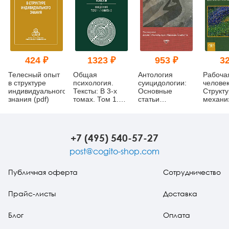
424 ₽
1323 ₽
953 ₽
32
Телесный опыт
Общая
Антология
Рабоча
в структуре
психология.
суицидологии:
человек
индивидуального
Тексты: В 3-х
Основные
Структу
знания (pdf)
томах. Том 1.
статьи
механиз
Введение. Книга
зарубежных
3 (pdf)
ученых. 1912–
1993 (pdf)
+7 (495) 540-57-27
post@cogito-shop.com
Публичная оферта
Сотрудничество
Прайс-листы
Доставка
Блог
Оплата