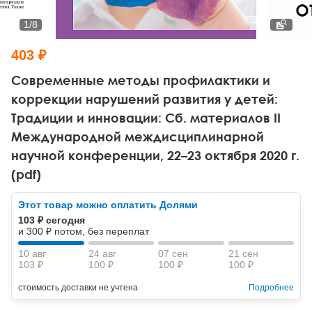
Тревожные расстройства, панические атаки
Психодрама
Психология труда и эргономика
Социальная и организационная психология
1
/
8
Сказкотерапия
Психофизиология
Учебная литература
403 ₽
Другие направления психотерапии
Социальная психология
Классический и юнгианский психоанализ
Современные методы профилактики и
коррекции нарушений развития у детей:
Классический, эриксоновский гипноз и НЛП
Традиции и инновации: Сб. материалов II
Международной междисциплинарной
НЛП
научной конференции, 22–23 октября 2020 г.
(pdf)
Этот товар можно оплатить Долями
103 ₽ сегодня
и 300 ₽ потом, без переплат
10 авг
24 авг
07 сен
21 сен
103 ₽
100 ₽
100 ₽
100 ₽
стоимость доставки не учтена
Подробнее