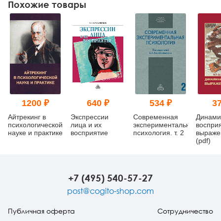
Похожие товары
1200 ₽
640 ₽
534 ₽
37
Айтрекинг в
Экспрессии
Современная
Динами
психологической
лица и их
экспериментальная
воспри
науке и практике
восприятие
психология. т. 2
выраже
(pdf)
+7 (495) 540-57-27
post@cogito-shop.com
Публичная оферта
Сотрудничество