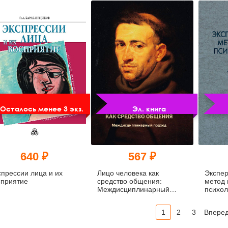
(pdf)
Осталось менее 3 экз.
Эл. книга
640 ₽
567 ₽
спрессии лица и их
Лицо человека как
Экспе
сприятие
средство общения:
метод 
Междисциплинарный
психол
подход (pdf)
(pdf)
1
2
3
Впере