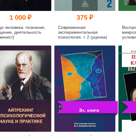
1 000 ₽
375 ₽
цо человека: познание,
Современная
Воспр
щение, деятельность
экспериментальная
микроэ
кинист)
психология. т. 2 (уценка)
услови
движен
(pdf)
Эл. книга