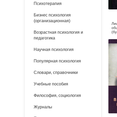
букинист
Психотерапия
Расстройства пищевого
Песочная терапия
Психология труда и
поведения
Психология развития
эргономика
Бизнес психология
Психодрама
(организационная)
Ли
Тревожные расстройства,
Социальная и
Психофизиология
об
панические атаки
организационная психология
(бу
Возрастная психология и
Сказкотерапия
педагогика
Социальная психология
Учебная литература
Другие направления
Научная психология
психотерапии
Классический и юнгианский
психоанализ
Популярная психология
Классический, эриксоновский
гипноз и НЛП
Словари, справочники
НЛП
Учебные пособия
Философия, социология
Журналы