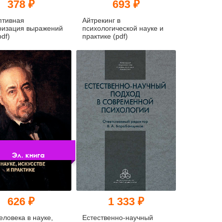
378 ₽
693 ₽
птивная
Айтрекинг в
ризация выражений
психологической науке и
pdf)
практике (pdf)
Эл. книга
626 ₽
1 333 ₽
еловека в науке,
Естественно-научный