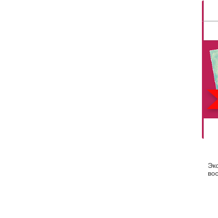
Эк
во