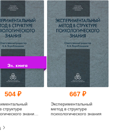
Эл. книга
504 ₽
667 ₽
риментальный
Экспериментальный
в структуре
метод в структуре
огического знания
психологического знания
д