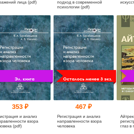
ражений лица (pdf)
подход в современной
искусс
психологии (pdf)
Эл. книга
Осталось менее 3 экз.
353 ₽
467 ₽
гистрация и анализ
Регистрация и анализ
Айтрек
правленности взора
направленности взора
регист
овека (pdf)
человека
глаз в
исслед