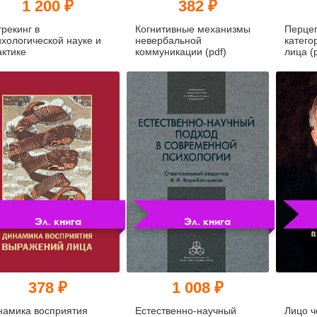
1 200 ₽
382 ₽
рекинг в
Когнитивные механизмы
Перце
ихологической науке и
невербальной
катего
актике
коммуникации (pdf)
лица (
Эл. книга
Эл. книга
378 ₽
1 008 ₽
намика восприятия
Естественно-научный
Лицо ч