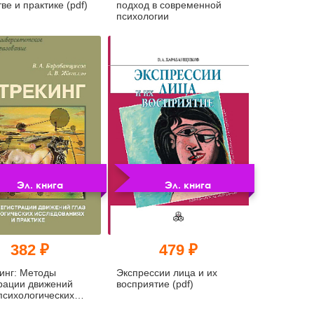
тве и практике (pdf)
подход в современной
психологии
Эл. книга
Эл. книга
382 ₽
479 ₽
инг: Методы
Экспрессии лица и их
рации движений
восприятие (pdf)
 психологических
ованиях и практике