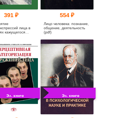
391 ₽
554 ₽
иятие
Лицо человека: познание,
кспрессий лица в
общение, деятельность
ях кажущегося
(pdf)
ия и маскировки
Эл. книга
Эл. книга