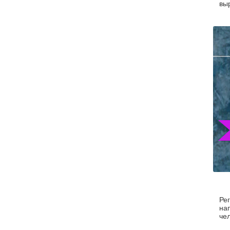
вы
Ре
на
чел