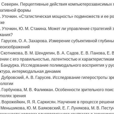
В. Северин. Перцептивные действия компьютерозависимых 
иативной формы
. Уточкин. «Статистическая мощность» подмножеств и ее р
ске
. Уточкин, Ю. М. Стакина. Может ли управление стратегией
мания?
. Гарусев, О. А. Захарова. Измерение субъективной глуби
реоизображений
. Скотникова, В. М. Шендяпин, В. А. Садов, Е. В. Панова, Е
нии с его правильностью, латентностью и характеристика
. Бандурка. Исследование полимодального восприятия у русс
ктура, интермодальная динамик
. Дубровский, А. В. Гарусев. Исследование гиперостроты з
хологии
. Горбунова, М. В. Фаликман. Особенности зрительного пои
уполях зрения
. Ворожейкин, Я. Я. Саркисян. Научение в процессе решен
. Меньшикова, Ю. М. Баяковский, Е. Г. Лунякова, М. В. Песту