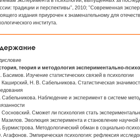
блемам эксперимента в психологии, выпущенных за послед
ссии: традиции и перспективы", 2010; "Современная экспе
оящего издания приурочен к знаменательному для отечест
ологического института.
держание
дисловие
История, теория и методология экспериментально-псих
. Басимов. Изучение статистических связей в психологии
. Каширский, Н. В. Сабельникова. Статистическая значимо
ледования
. Сабельникова. Наблюдение и эксперимент в системе мет
вязанности
. Сосновский. Сможет ли психология стать эксперименталь
. Мазилов. Эволюция эксперимента и становление научной
. Бурмистрова. Методологический обман в социально-псих
. Агафонов. Эмпирическая психология: рефлексия исследо