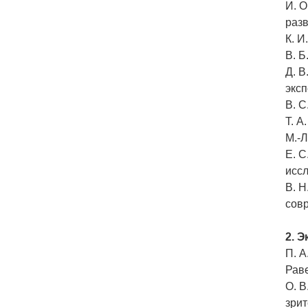
И. О
раз
К. И
В. Б
Д. 
экс
В. С
Т. А
М.-Л
Е. С
исс
В. Н
сов
2. 
П. А
Раве
О. В
зри