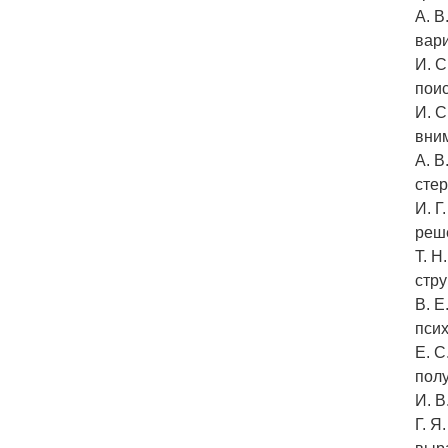
А. 
вар
И. С
пои
И. С
вни
А. В
сте
И. Г
реше
Т. Н
стру
В. Е
пси
Е. С
пол
И. В
Г. Я