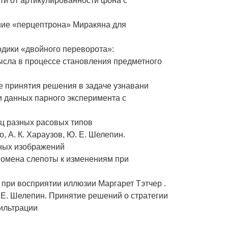
ти от артикулированности фона с
ние «перцептрона» Миракяна для
одики «двойного переворота»:
мысла в процессе становления предметного
ле принятия решения в задаче узнавани
ки данных парного эксперимента с
иц разных расовых типов
о, А. К. Хараузов, Ю. Е. Шелепин.
тных изображений
еномена слепоты к изменениям при
 при восприятии иллюзии Маргарет Тэтчер .
Ю. Е. Шелепин. Принятие решений о стратегии
фильтрации