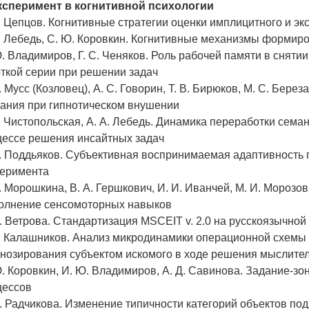
Эксперимент в когнитивной психологии
. Цепцов. Когнитивные стратегии оценки имплицитного и э
А. Лебедь, С. Ю. Коровкин. Когнитивные механизмы форми
. Владимиров, Г. С. Ченяков. Роль рабочей памяти в сняти
откой серии при решении задач
. Мусс (Козловец), А. С. Говорин, Т. В. Бирюков, М. С. Бер
нания при гипнотическом внушении
. Чистопольская, А. А. Лебедь. Динамика переработки сем
цессе решения инсайтных задач
Н. Поддьяков. Субъективная воспринимаемая адаптивность 
перимента
. Морошкина, В. А. Гершкович, И. И. Иванчей, М. И. Мороз
олнение сенсомоторных навыков
. Ветрова. Стандартизация MSCEIT v. 2.0 на русскоязычно
. Калашников. Анализ микродинамики операционной схемы 
гнозирования субъектом искомого в ходе решения мыслите
. Коровкин, И. Ю. Владимиров, А. Д. Савинова. Задание-з
цессов
. Радчикова. Изменение типичности категорий объектов по