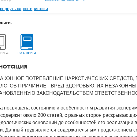
вернуть характеристики
рия
Интеграция академической и университетско
ательство
ИП РАН
книги:
мат книги
244x175x38 мм
с
1.2 кг
 обложки
Твердый переплет
книга
печ. книга
-во стр
828
нотация
2012
BN
978-5-9270-0248-1
АКОННОЕ ПОТРЕБЛЕНИЕ НАРКОТИЧЕСКИХ СРЕДСТВ, 
ЛОГОВ ПРИЧИНЯЕТ ВРЕД ЗДОРОВЬЮ, ИХ НЕЗАКОННЫ
д
20061
АНОВЛЕННУЮ ЗАКОНОДАТЕЛЬСТВОМ ОТВЕТСТВЕННОС
а посвящена состоянию и особенностям развития эксперим
содержит около 200 статей, с разных сторон раскрывающих
дологических оснований до особенностей его реализации в
ки. Данный труд является содержательным продолжением с