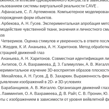
аженности иллюзии одновременного контраста в зависимос
ользованием системы виртуальной реальности CAVE .
А. Афанасьев, С. Л. Артеменков. Компьютерное моделирова
опорождения форм объектов.
. Арбекова, А. Н. Гусев. Экспериментальная апробация мет
модействие чувственной ткани, значения и личностного с
аза
. Четвериков. Оценка стимулов и уверенность в ответе пос
. Жердев, К. И. Ананьева, А. Н. Харитонов. Метод обработ
истрацией движений глаз
. Ананьева, А. Н. Харитонов. Совместная идентификация л
. Антипов, О. А. Вахрамеева, Д. З. Галимуллин, А. В. Жегалл
периментальное изучение 3D-восприятия образов плоскос
. Михайлова, А. Н. Гусев, Д. В. Захаркин. Выраженность ф
дъявлении изображений в 2D- и 3D-условиях
. Барабанщиков, А. В. Жегалло. Организация движений глаз
. Ламминпия, О. А. Вахрамеева, Д. В. Райт, С. В. Пронин, 
оты с изображением в зависимости от уровня вейвлетной 