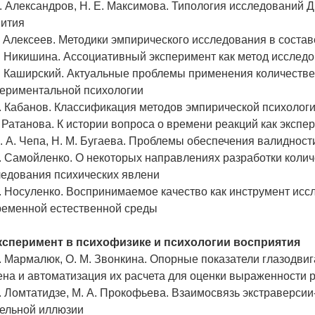
. Александров, Н. Е. Максимова. Типология исследований 
вития
. Алексеев. Методики эмпирического исследования в состав
. Никишина. Ассоциативный эксперимент как метод исслед
В. Каширский. Актуальные проблемы применения количеств
периментальной психологии
. Кабанов. Классификация методов эмпирической психолог
. Ратанова. К истории вопроса о времени реакций как эксп
. А. Чепа, Н. М. Бугаева. Проблемы обеспечения валиднос
. Самойленко. О некоторых направлениях разработки коли
ледования психических явлени
. Носуленко. Воспринимаемое качество как инструмент ис
ременной естественной среды
Эксперимент в психофизике и психологии восприятия
. Мармалюк, О. М. Звонкина. Опорные показатели глазодви
на и автоматизация их расчета для оценки выраженности 
. Ломтатидзе, М. А. Прокофьева. Взаимосвязь экстраверси
тельной иллюзии