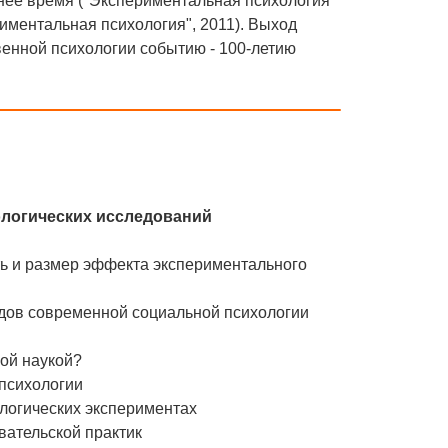
нее время ("Экспериментальная психология
риментальная психология", 2011). Выход
венной психологии событию - 100-летию
ологических исследований
сть и размер эффекта экспериментального
одов современной социальной психологии
ной наукой?
 психологии
ологических экспериментах
вательской практик