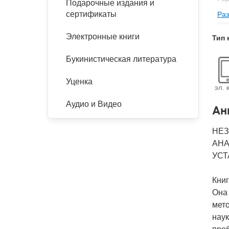
Подарочные издания и
сертификаты
Раз
Се
Изд
Электронные книги
Тип 
Фор
Букинистическая литература
Ве
Тип
Уценка
эл. 
Кол
Аудио и Видео
Ан
Год
IS
НЕЗ
АНА
Ко
УСТ
Книг
Она 
мето
нау