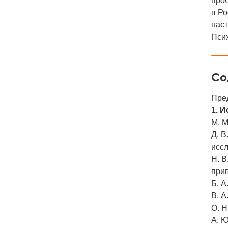
про
в Ро
наст
Псих
Со
Пре
1. 
М. М
Д. В
исс
Н. В
при
Б. А
В. А
О. Н
А. Ю