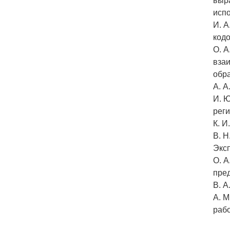
выр
исп
И. 
код
О. А
взаи
обр
А. А
И. Ю
рег
К. И
В. Н
Экс
О. А
пре
В. А
А. М
раб