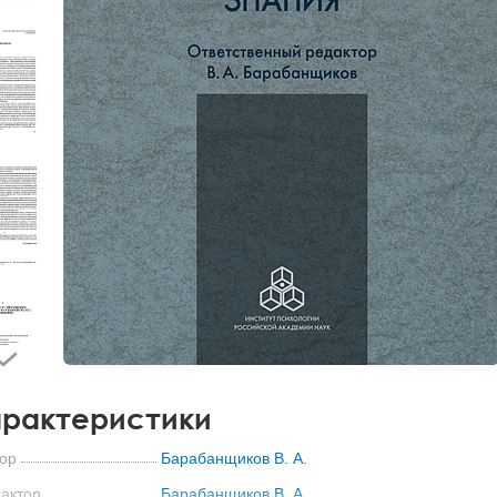
рактеристики
ор
Барабанщиков В. А.
актор
Барабанщиков В. А.