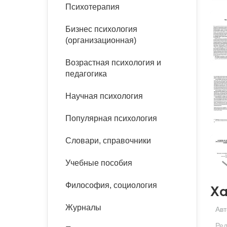
букинист
Психотерапия
Расстройства пищевого
Песочная терапия
Психология труда и
поведения
Психология развития
эргономика
Бизнес психология
Психодрама
(организационная)
Тревожные расстройства,
Социальная и
Психофизиология
панические атаки
организационная психология
Возрастная психология и
Сказкотерапия
педагогика
Социальная психология
Учебная литература
Другие направления
Научная психология
психотерапии
Классический и юнгианский
психоанализ
Популярная психология
Классический, эриксоновский
гипноз и НЛП
Словари, справочники
НЛП
Учебные пособия
Философия, социология
Ха
Журналы
Авт
Ред