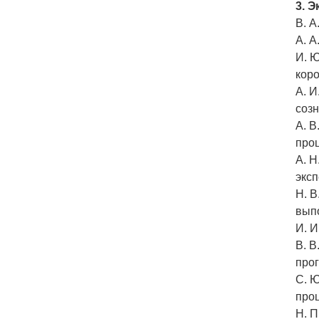
3. 
В. А
А. 
И. Ю
кор
А. И
соз
А. В
про
А. 
экс
Н. В
вып
И. И
В. В
про
С. Ю
про
Н. П