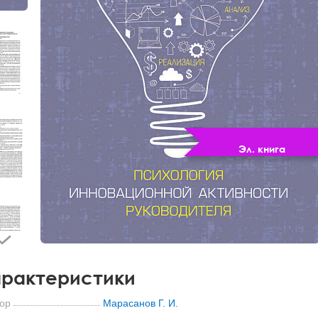
Эл. книга
рактеристики
ор
Марасанов Г. И.