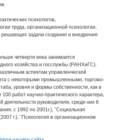
ие.
рактических психологов,
гии труда, организационной психологии,
й, решающих задачи создания и внедрения
Больше четверти века занимается
дного хозяйства и госслужбы (РАНХиГС).
 различным аспектам управленческой
анта с некоторыми промышленными, торгово-
аба, уровня и формы собственности, как в
е 100 работ научно-практического характера,
й деятельности руководителя, среди них 6
ния, с 1992 по 2001г.), "Социальная
 (2007 г.), "Психология в организационном
блоге нашего сайта.