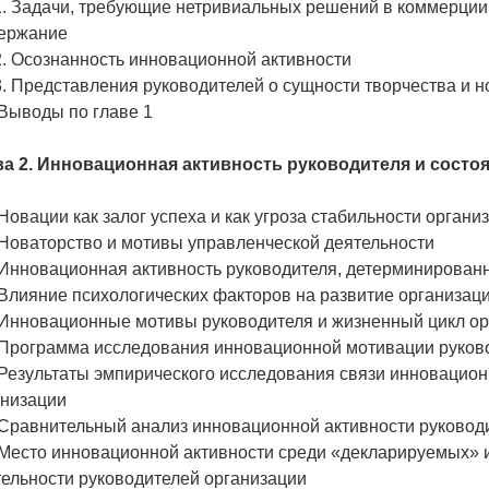
1. Задачи, требующие нетривиальных решений в коммерции
ержание
2. Осознанность инновационной активности
3. Представления руководителей о сущности творчества и 
 Выводы по главе 1
ва 2. Инновационная активность руководителя и состо
 Новации как залог успеха и как угроза стабильности органи
 Новаторство и мотивы управленческой деятельности
. Инновационная активность руководителя, детерминирова
 Влияние психологических факторов на развитие организац
. Инновационные мотивы руководителя и жизненный цикл о
. Программа исследования инновационной мотивации руков
 Результаты эмпирического исследования связи инновацион
анизации
 Сравнительный анализ инновационной активности руководи
. Место инновационной активности среди «декларируемых»
тельности руководителей организации