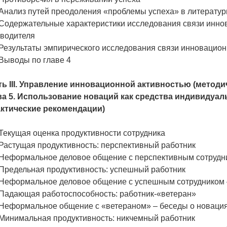
 Анализ путей преодоления «проблемы успеха» в литерату
 Содержательные характеристики исследования связи инно
оводителя
 Результаты эмпирического исследования связи инновацион
 Выводы по главе 4
ть III. Управление инновационной активностью (метод
ва 5. Использование новаций как средства индивидуал
актические рекомендации)
 Текущая оценка продуктивности сотрудника
 Растущая продуктивность: перспективный работник
. Неформальное деловое общение с перспективным сотрудн
 Предельная продуктивность: успешный работник
. Неформальное деловое общение с успешным сотрудником 
 Падающая работоспособность: работник-«ветеран»
. Неформальное общение с «ветераном» – беседы о новаци
 Минимальная продуктивность: никчемный работник