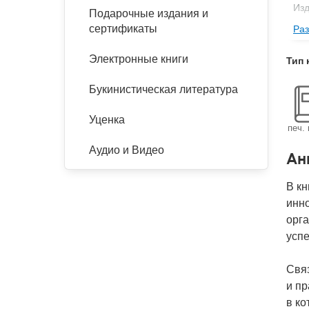
Изд
Подарочные издания и
сертификаты
Раз
Ве
Кол
Электронные книги
Тип 
Год
Букинистическая литература
IS
Ко
Уценка
печ. 
Аудио и Видео
Ан
В к
инно
орга
успе
Свя
и п
в ко