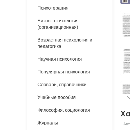
букинист
Психотерапия
Расстройства пищевого
Песочная терапия
Психология труда и
поведения
Психология развития
эргономика
Бизнес психология
Психодрама
(организационная)
Тревожные расстройства,
Социальная и
Психофизиология
панические атаки
организационная психология
Сказкотерапия
Возрастная психология и
Социальная психология
педагогика
Учебная литература
Другие направления
психотерапии
Научная психология
Классический и юнгианский
психоанализ
Классический, эриксоновский
Популярная психология
гипноз и НЛП
Словари, справочники
НЛП
Учебные пособия
Философия, социология
Ха
Журналы
Авт