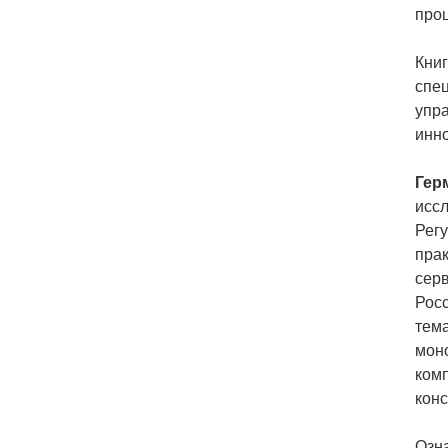
про
Книг
спец
упра
инн
Гер
исс
Рег
прак
серв
Росс
тема
моно
комп
конс
Озн