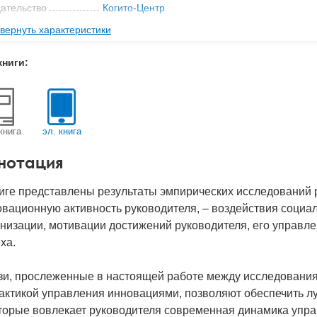
ательство
Когито-Центр
вернуть характеристики
с
0.1 кг
-во стр
236
книги:
2018
BN
978-5-89353-529-7
д
23242
книга
эл. книга
нотация
ниге представлены результаты эмпирических исследований
вационную активность руководителя, – воздействия социа
низации, мотивации достижений руководителя, его управле
ха.
зи, прослеженные в настоящей работе между исследования
рактикой управления инновациями, позволяют обеспечить 
торые вовлекает руководителя современная динамика управ