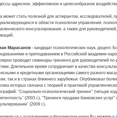
цессы адресное, эффективное и целесообразное воздейств
а может стать полезной для аспирантов, исследователей, п
иализирующихся в области психологии управления, психоло
вленческого консультирования, а также для руководителе
оваций.
ман Марасанов
- кандидат психологических наук, доцент. 
ледованиями и преподаванием в Российской академии наро
улярно проводит семинары-тренинги для руководителей по
тики. Длительное время сотрудничает в качестве консульт
исными и кредитными организациями самого разного масшт
ии, так и в странах ближнего зарубежья. Опубликовал боле
тика которых связана с теорией и практикой управленческо
графий: "Социально-психологический тренинг" (четыре изда
етентность" (2003 г.), "Тренинги продажи банковских услуг"
ультировании" (2009 г.).
акомиться с оглавлением и фрагментом книги Вы можете
в 