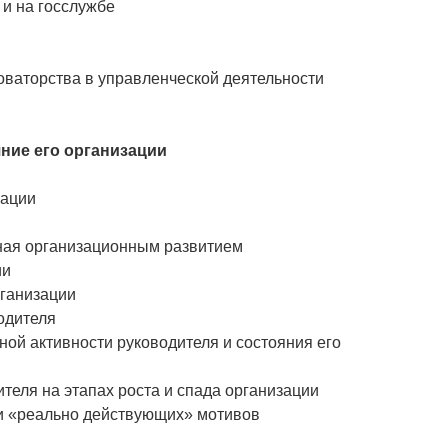
 и на госслужбе
новаторства в управленческой деятельности
яние его организации
зации
нная организационным развитием
ии
рганизации
одителя
ной активности руководителя и состояния его
теля на этапах роста и спада организации
 и «реально действующих» мотивов