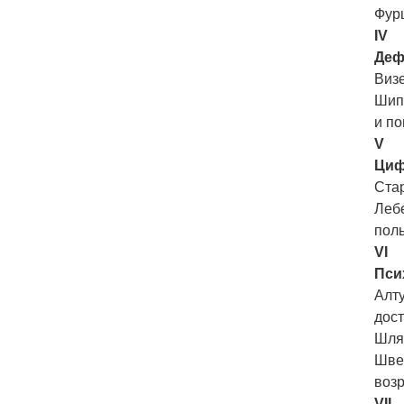
Фур
IV
Деф
Визе
Шип
и по
V
Циф
Стар
Леб
пол
VI
Пси
Алту
дос
Шля
Швец
воз
VII