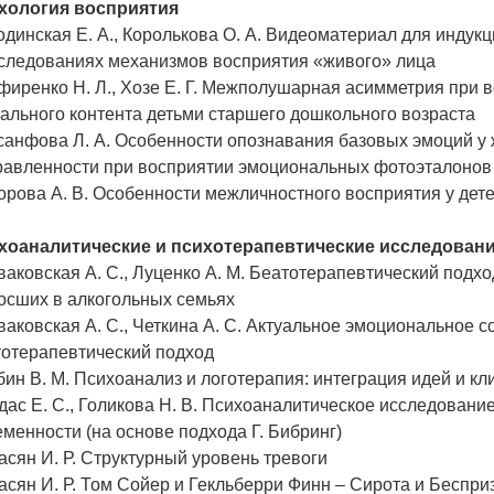
хология восприятия
динская Е. А., Королькова О. А. Видеоматериал для инду
сследованиях механизмов восприятия «живого» лица
иренко Н. Л., Хозе Е. Г. Межполушарная асимметрия при 
ального контента детьми старшего дошкольного возраста
санфова Л. А. Особенности опознавания базовых эмоций 
равленности при восприятии эмоциональных фотоэталонов
рова А. В. Особенности межличностного восприятия у дете
хоаналитические и психотерапевтические исследован
аковская А. С., Луценко А. М. Беатотерапевтический подхо
осших в алкогольных семьях
аковская А. С., Четкина А. С. Актуальное эмоциональное 
тотерапевтический подход
ин В. М. Психоанализ и логотерапия: интеграция идей и к
ас Е. С., Голикова Н. В. Психоаналитическое исследовани
менности (на основе подхода Г. Бибринг)
сян И. Р. Структурный уровень тревоги
сян И. Р. Том Сойер и Гекльберри Финн – Сирота и Бесприз