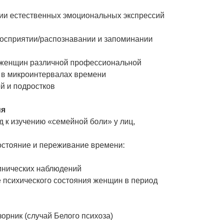
кции естественных эмоциональных экспрессий
восприятии/распознавании и запоминании
у женщин различной профессиональной
 в микроинтервалах времени
й и подростков
ия
д к изучению «семейной боли» у лиц,
состояние и переживание времени:
линических наблюдений
е психического состояния женщин в период
орник (случай Белого психоза)