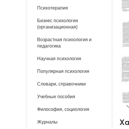
букинист
Психотерапия
Расстройства пищевого
Песочная терапия
Психология труда и
поведения
Психология развития
эргономика
Бизнес психология
Психодрама
(организационная)
Тревожные расстройства,
Социальная и
Психофизиология
панические атаки
организационная психология
Сказкотерапия
Возрастная психология и
Социальная психология
педагогика
Учебная литература
Другие направления
психотерапии
Научная психология
Классический и юнгианский
психоанализ
Классический, эриксоновский
Популярная психология
гипноз и НЛП
Словари, справочники
НЛП
Учебные пособия
Философия, социология
Ха
Журналы