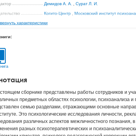
актор
Демидов А. А.
,
Сурат Л. И.
ательство
Когито-Центр
,
Московский институт психоан
вернуть характеристики
-во стр
321
2020
книги:
BN
978-5-89353-615-7
д
26722
книга
нотация
астоящем сборнике представлены работы сотрудников и уча
зличных предметных областях психологии, психоанализа и
дставлен семью разделами, отражающими основные направ
ституте. Это психологические исследования личности, рек
едования различных аспектов межличностного познания, в 
менения разных психотерапевтических и психоаналитически
блемами клиентов, психолого-педагогической коррекции де