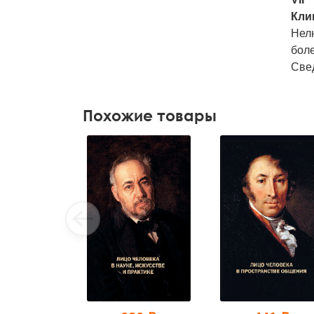
Кли
Нелю
бол
Све
Похожие товары