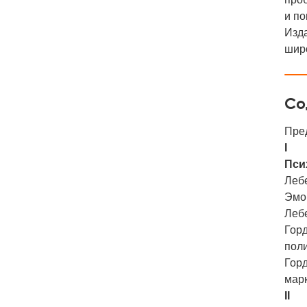
и по
Изда
широ
Со
Пре
I
Пси
Лебе
Эмо
Леб
Горд
пол
Горд
мар
II