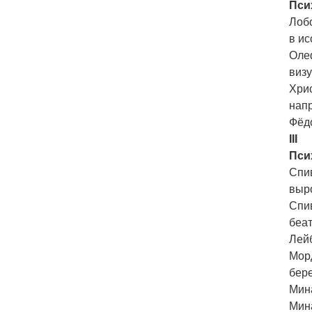
Пси
Лобо
в и
Олеф
визу
Хри
нап
Фёдо
III
Пси
Спив
выр
Спив
беа
Лейб
Морд
бере
Мина
Мина