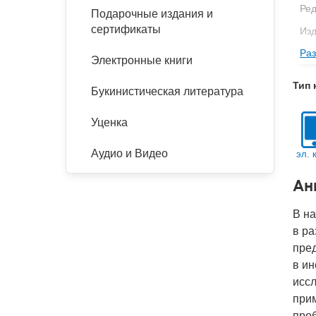
Ред
Подарочные издания и
сертификаты
Изд
Раз
Кол
Электронные книги
Год
Тип 
Букинистическая литература
IS
Ко
Уценка
Аудио и Видео
эл. 
Ан
В н
в ра
пре
в ин
иссл
при
про