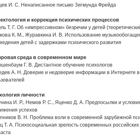
цев И. С. Ненаписанное письмо Зигмунда Фрейда
ектология и коррекция психических процессов
ль Т. Г. Об «импрессивном» безречии у детей (теоретически
кова К. М., Журавкина И. В. Использование музыкообогаще
ведения детей с задержками психического развития
ровая среда в современном мире
шенбаум Г. В. Дистантное обучение психологов
едев А. Н. Доверие и недоверие информации в Интернете 
ьзователей
хология личности
нина И. Р., Немов Р. С., Яценко Д. А. Предпосылки и усло
тижения успехов
пников В. Н. Проблема воли в современной зарубежной пс
 Т. А. Психосоциальная зрелость современных российских
раста