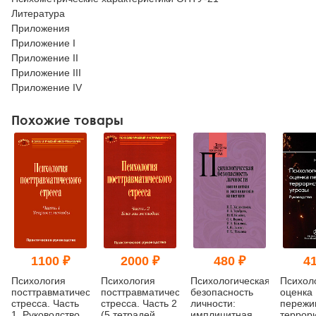
Литература
Приложения
Приложение I
Приложение II
Приложение III
Приложение IV
Похожие товары
1100 ₽
2000 ₽
480 ₽
41
Психология
Психология
Психологическая
Психол
посттравматического
посттравматического
безопасность
оценка
стресса. Часть
стресса. Часть 2
личности:
пережи
1. Руководство.
(5 тетрадей
имплицитная и
террор