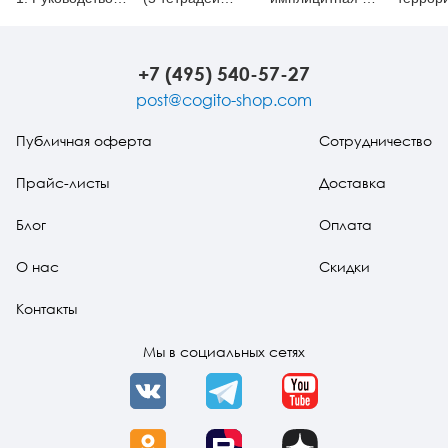
Теория и
бланков)
эксплицитная
угрозы.
методы
концепции
Руково
+7 (495) 540-57-27
post@cogito-shop.com
Публичная оферта
Сотрудничество
Прайс-листы
Доставка
Блог
Оплата
О нас
Скидки
Контакты
Мы в социальных сетях
VK
Telegram
YouTube