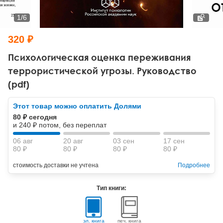
Тревожные расстройства, панические атаки
Психодрама
Психология труда и эргономика
Социальная и организационная психология
1
/
6
Сказкотерапия
Психофизиология
Учебная литература
320 ₽
Другие направления психотерапии
Социальная психология
Классический и юнгианский психоанализ
Психологическая оценка переживания
террористической угрозы. Руководство
Классический, эриксоновский гипноз и НЛП
(pdf)
НЛП
Этот товар можно оплатить Долями
80 ₽ сегодня
и 240 ₽ потом, без переплат
06 авг
20 авг
03 сен
17 сен
80 ₽
80 ₽
80 ₽
80 ₽
стоимость доставки не учтена
Подробнее
Тип книги:
эл. книга
печ. книга