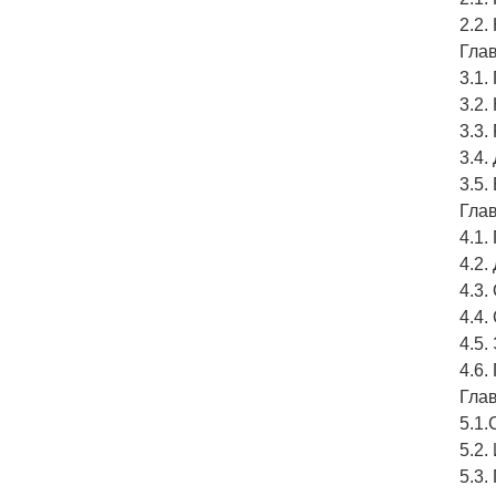
2.2.
Глав
3.1
3.2.
3.3.
3.4.
3.5
Гла
4.1.
4.2
4.3.
4.4
4.5
4.6
Гла
5.1
5.2.
5.3