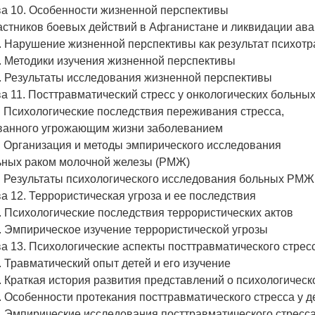
ва 10. Особенности жизненной перспективы
частников боевых действий в Афганистане и ликвидации а
. Нарушение жизненной перспективы как результат психот
. Методики изучения жизненной перспективы
. Результаты исследования жизненной перспективы
а 11. Посттравматический стресс у онкологических больны
. Психологические последствия переживания стресса,
ванного угрожающим жизни заболеванием
. Организация и методы эмпирического исследования
ьных раком молочной железы (РМЖ)
3. Результаты психологического исследования больных РМЖ
а 12. Террористическая угроза и ее последствия
. Психологические последствия террористических актов
. Эмпирическое изучение террористической угрозы
а 13. Психологические аспекты посттравматического стресс
. Травматический опыт детей и его изучение
. Краткая история развития представлений о психологическ
. Особенности протекания посттравматического стресса у д
. Эмпирические исследования посттравматического стресс