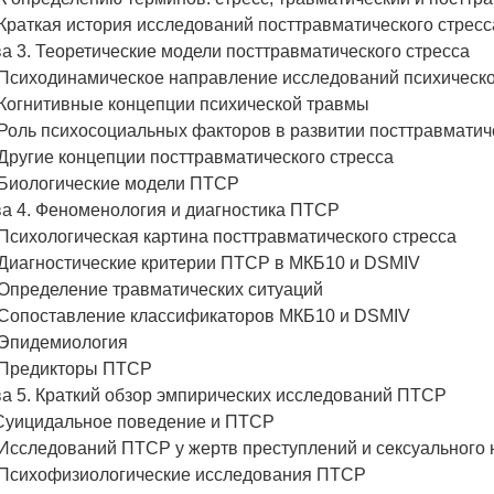
 Краткая история исследований посттравматического стресс
а 3. Теоретические модели посттравматического стресса
. Психодинамическое направление исследований психическ
 Когнитивные концепции психической травмы
 Роль психосоциальных факторов в развитии посттравматич
 Другие концепции посттравматического стресса
. Биологические модели ПТСР
ва 4. Феноменология и диагностика ПТСР
 Психологическая картина посттравматического стресса
. Диагностические критерии ПТСР в МКБ10 и DSMIV
 Определение травматических ситуаций
. Сопоставление классификаторов МКБ10 и DSMIV
. Эпидемиология
. Предикторы ПТСР
ва 5. Краткий обзор эмпирических исследований ПТСР
.Суицидальное поведение и ПТСР
 Исследований ПТСР у жертв преступлений и сексуального
. Психофизиологические исследования ПТСР