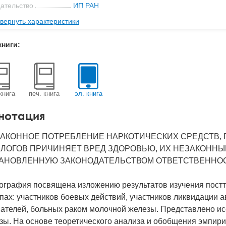
ательство
ИП РАН
вернуть характеристики
с
0.1 кг
-во стр
304
книги:
2009
BN
978-5-9270-0143-9
д
19849
книга
печ. книга
эл. книга
нотация
АКОННОЕ ПОТРЕБЛЕНИЕ НАРКОТИЧЕСКИХ СРЕДСТВ, 
ЛОГОВ ПРИЧИНЯЕТ ВРЕД ЗДОРОВЬЮ, ИХ НЕЗАКОННЫ
АНОВЛЕННУЮ ЗАКОНОДАТЕЛЬСТВОМ ОТВЕТСТВЕННОС
ография посвящена изложению результатов изучения постт
пах: участников боевых действий, участников ликвидации 
сателей, больных раком молочной железы. Представлено и
зы. На основе теоретического анализа и обобщения эмпири