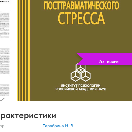
Эл. книга
рактеристики
ор
Тарабрина Н. В.