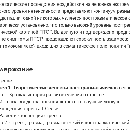
хологические последствия воздействия на человека экстр
окого уровня интенсивности представляют континуум разны
даптации, одной из которых является посттравматическое 
рически установлено, что только высокий уровень посттра
ической картиной ПТСР. Выдвинуто и подтверждено предпо
вне симптомы ПТСР представляют совокупность взаимосвяз
птомокомплекс), входящих в семантическое поле понятия "
держание
дение
дел 1. Теоретические аспекты посттравматического стр
а 1. Краткая история развития учения о стрессе
 История введения понятия «стресс» в научный дискурс
 Концепция стресса Г.Селье
 Развитие концепции стресса
а 2. Стресс, травма, травматический и посттравматический
 К определению терминов: стресс, травматический и посттр