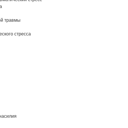
а
ой травмы
еского стресса
 насилия