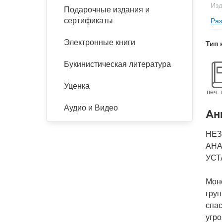
Изд
Подарочные издания и
сертификаты
Раз
Ве
Кол
Электронные книги
Тип 
Год
Букинистическая литература
IS
Ко
Уценка
печ. 
Аудио и Видео
Ан
НЕЗ
АНА
УСТ
Мон
груп
спа
угро