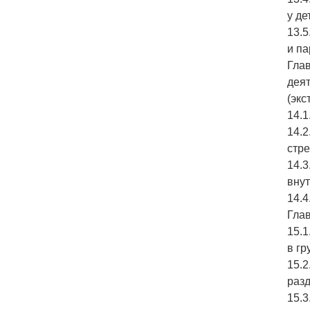
у де
13.5
и па
Глав
дея
(эк
14.1
14.2
стр
14.3
вну
14.4
Глав
15.1
в г
15.2
раз
15.3