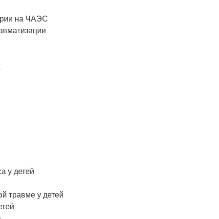
варии на ЧАЭС
равматизации
х
а у детей
ой травме у детей
етей
а