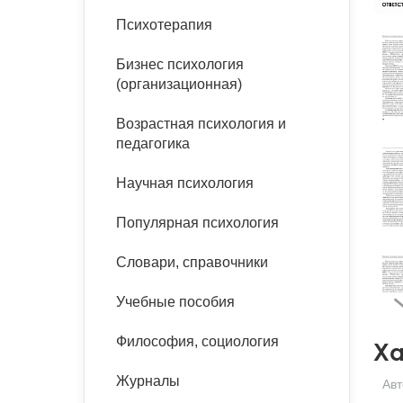
букинист
Психотерапия
Расстройства пищевого
Песочная терапия
Психология труда и
поведения
Психология развития
эргономика
Бизнес психология
Психодрама
(организационная)
Тревожные расстройства,
Социальная и
Психофизиология
панические атаки
организационная психология
Сказкотерапия
Возрастная психология и
Социальная психология
педагогика
Учебная литература
Другие направления
психотерапии
Научная психология
Классический и юнгианский
психоанализ
Классический, эриксоновский
Популярная психология
гипноз и НЛП
Словари, справочники
НЛП
Учебные пособия
Философия, социология
Ха
Журналы
Авт