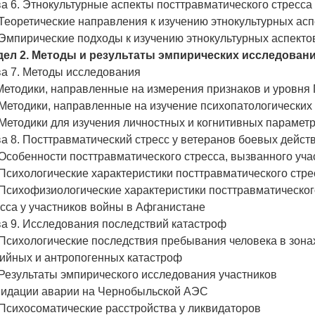
а 6. Этнокультурные аспекты посттравматического стресса
 Теоретические направления к изучению этнокультурных ас
 Эмпирические подходы к изучению этнокультурных аспекто
дел 2. Методы и результаты эмпирических исследован
ва 7. Методы исследования
 Методики, направленные на измерения признаков и уровн
 Методики, направленные на изучение психопатологических
 Методики для изучения личностных и когнитивных парамет
а 8. Посттравматический стресс у ветеранов боевых дейст
 Особенности посттравматического стресса, вызванного уч
 Психологические характеристики посттравматического стр
 Психофизиологические характеристики посттравматическог
сса у участников войны в Афганистане
ва 9. Исследования последствий катастроф
 Психологические последствия пребывания человека в зона
хийных и антропогенных катастроф
 Результаты эмпирического исследования участников
видации аварии на Чернобыльской АЭС
 Психосоматические расстройства у ликвидаторов