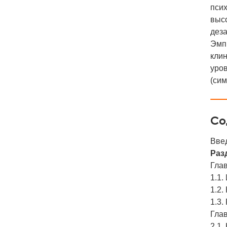
пси
выс
деза
Эмпи
клин
уро
(сим
Со
Вве
Раз
Глав
1.1.
1.2.
1.3.
Глав
2.1.