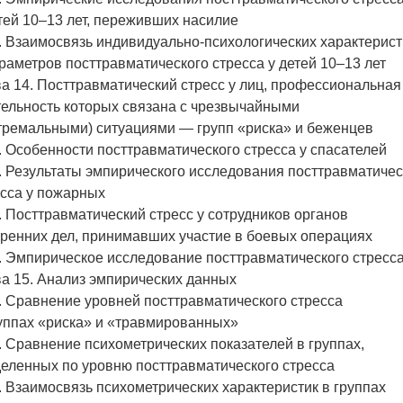
тей 10–13 лет, переживших насилие
. Взаимосвязь индивидуально‑психологических характерист
раметров посттравматического стресса у детей 10–13 лет
а 14. Посттравматический стресс у лиц, профессиональная
тельность которых связана с чрезвычайными
стремальными) ситуациями — групп «риска» и беженцев
. Особенности посттравматического стресса у спасателей
. Результаты эмпирического исследования посттравматичес
есса у пожарных
. Посттравматический стресс у сотрудников органов
тренних дел, принимавших участие в боевых операциях
. Эмпирическое исследование посттравматического стресс
а 15. Анализ эмпирических данных
. Сравнение уровней посттравматического стресса
руппах «риска» и «травмированных»
. Сравнение психометрических показателей в группах,
деленных по уровню посттравматического стресса
. Взаимосвязь психометрических характеристик в группах