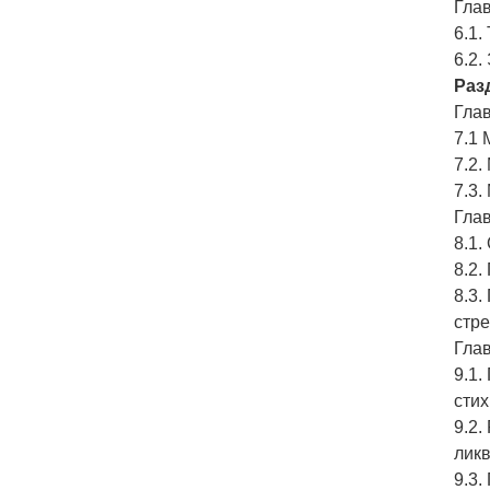
Глав
6.1.
6.2.
Раз
Гла
7.1
7.2.
7.3.
Глав
8.1.
8.2.
8.3.
стре
Гла
9.1.
сти
9.2.
лик
9.3.