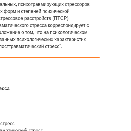
емальных, психотравмирующих стрессоров
х форм и степеней психической
стрессовое расстройств (ПТСР).
вматического стресса корреспондирует с
ложение о том, что на психологическом
анных психологических характеристик
посттравматический стресс".
есса
 стресс
авматический стресс