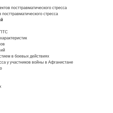
пектов посттравматического стресса
в посттравматического стресса
ий
я ПТС
 характеристик
ров
вий
астием в боевых действиях
есса у участников войны в Афганистане
о
х