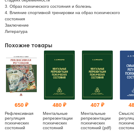
3. Образ психического состояния и болезнь
4. Влияние спортивной тренировки на образ психического
состояния
Заключение
Литература
Похожие товары
650 ₽
480 ₽
407 ₽
48
Рефлексивная
Ментальные
Ментальные
Смысло
регуляция
репрезентации
репрезентации
регуля
психических
психических
психических
психич
состояний
состояний
состояний (pdf)
состоян