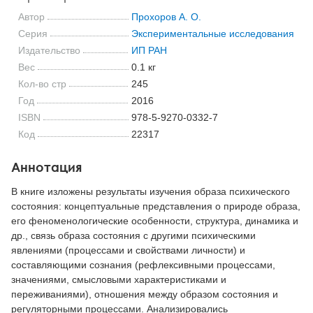
Автор
Прохоров А. О.
Серия
Экспериментальные исследования
Издательство
ИП РАН
Вес
0.1 кг
Кол-во стр
245
Год
2016
ISBN
978-5-9270-0332-7
Код
22317
Аннотация
В книге изложены результаты изучения образа психического
состояния: концептуальные представления о природе образа,
его феноменологические особенности, структура, динамика и
др., связь образа состояния с другими психическими
явлениями (процессами и свойствами личности) и
составляющими сознания (рефлексивными процессами,
значениями, смысловыми характеристиками и
переживаниями), отношения между образом состояния и
регуляторными процессами. Анализировались