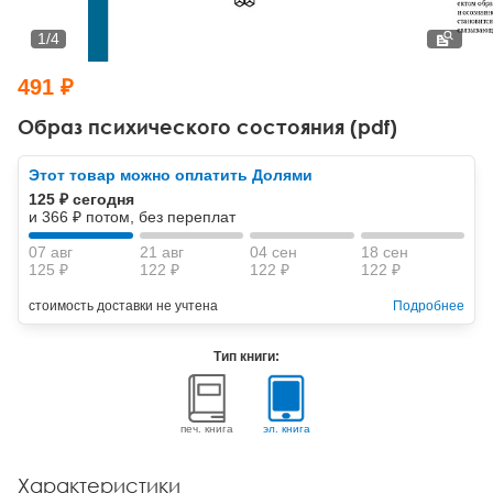
Тревожные расстройства, панические атаки
Психодрама
Психология труда и эргономика
Социальная и организационная психология
1
/
4
Сказкотерапия
Психофизиология
Учебная литература
491 ₽
Другие направления психотерапии
Социальная психология
Классический и юнгианский психоанализ
Образ психического состояния (pdf)
Классический, эриксоновский гипноз и НЛП
Этот товар можно оплатить Долями
125 ₽ сегодня
НЛП
и 366 ₽ потом, без переплат
07 авг
21 авг
04 сен
18 сен
125 ₽
122 ₽
122 ₽
122 ₽
стоимость доставки не учтена
Подробнее
Тип книги:
печ. книга
эл. книга
Характеристики