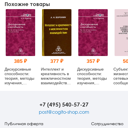
Похожие товары
385 ₽
377 ₽
357 ₽
50
Дискурсивные
Интеллект и
Дискурсивные
Субъект
способности:
креативность в
способности:
жизнес
теория, методы
межличностном
теория, методы
сетевы
изучения,
взаимодействии
изучения,
сообще
психодиагностика
(pdf)
психодиагностика
дискур
(pdf)
простр
интерне
изд. (pd
+7 (495) 540-57-27
post@cogito-shop.com
Публичная оферта
Сотрудничество