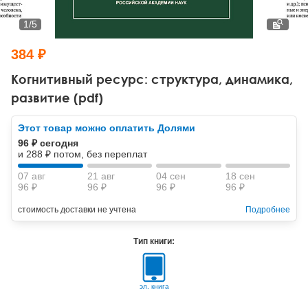
Тревожные расстройства, панические атаки
Психодрама
Психология труда и эргономика
Социальная и организационная психология
1
/
5
Сказкотерапия
Психофизиология
Учебная литература
384 ₽
Другие направления психотерапии
Социальная психология
Классический и юнгианский психоанализ
Когнитивный ресурс: структура, динамика,
развитие (pdf)
Классический, эриксоновский гипноз и НЛП
Этот товар можно оплатить Долями
НЛП
96 ₽ сегодня
и 288 ₽ потом, без переплат
07 авг
21 авг
04 сен
18 сен
96 ₽
96 ₽
96 ₽
96 ₽
стоимость доставки не учтена
Подробнее
Тип книги:
эл. книга