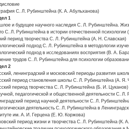
дисловие
рафия С. Л. Рубинштейна (К. А. Абульханова)
дел 1
лое и будущее научного наследия С. Л. Рубинштейна. Жиз
о С. Л. Рубинштейна в истории отечественной психологии (
ий период творчества С. Л. Рубинштейна (А. Н. Славская)
логический подход С. Л. Рубинштейна в методологии изучен
логический подход в исследованиях восприятия (В. А. Ба
ение трудов С. Л. Рубинштейна для психологии образовани
дел 2
ский, ленинградский и московский периоды развития школ
ский период становления школы С. Л. Рубинштейна (А. Я. 
ский период творчества С. Л. Рубинштейна (Б. И. Цуканов)
учной, педагогической и общественной деятельности С. Л. 
нградский период научной деятельности С. Л. Рубинштейна
гогическая деятельность С. Л. Рубинштейна в Ленинградс
итуте им. А. И. Герцена (Е. Ю. Коржова)
овский период жизни и творчества С. Л. Рубинштейна (К. А
нштейновские традиции психологического образования в М