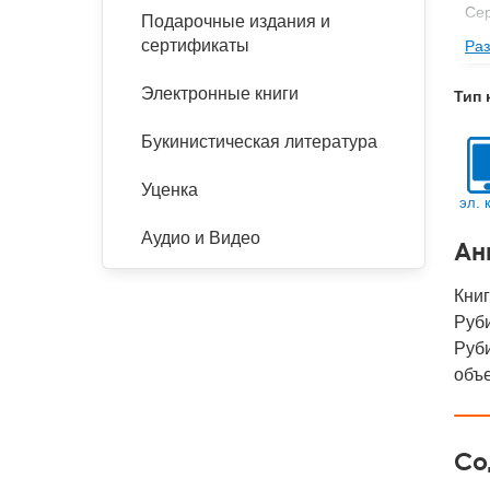
Се
Подарочные издания и
сертификаты
Раз
Изд
Ве
Электронные книги
Тип 
Кол
Букинистическая литература
Год
IS
Уценка
эл. 
Ко
Аудио и Видео
Ан
Кни
Руби
Руби
объе
Со