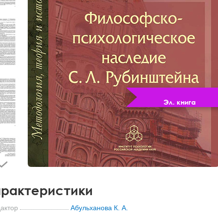
Эл. книга
рактеристики
актор
Абульханова К. А.