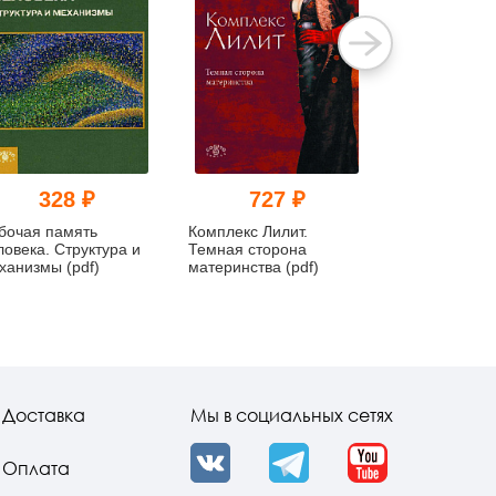
328 ₽
727 ₽
136
бочая память
Комплекс Лилит.
Общая психо
ловека. Структура и
Темная сторона
Тексты: В 3-х
ханизмы (pdf)
материнства (pdf)
Том 3. Субъе
познания. Кни
Доставка
Мы в социальных сетях
Оплата
VK
Telegram
YouTube