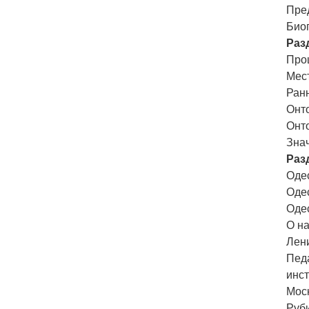
Пре
Биог
Раз
Прош
Мест
Ранн
Онто
Онто
Знач
Раз
Одес
Одес
Одес
О на
Лени
Педа
инст
Моск
Руби