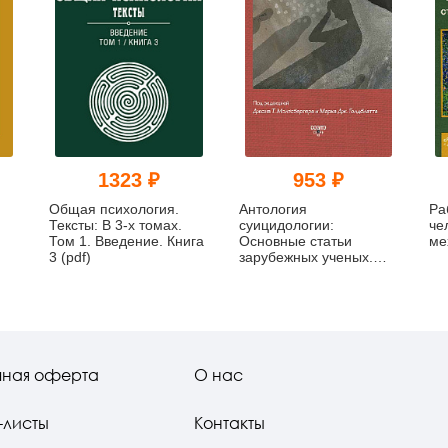
1323 ₽
953 ₽
Общая психология.
Антология
Ра
Тексты: В 3-х томах.
суицидологии:
че
Том 1. Введение. Книга
Основные статьи
ме
3 (pdf)
зарубежных ученых.
1912–1993 (pdf)
чная оферта
О нас
-листы
Контакты