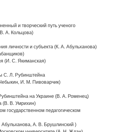
ненный и творческий путь ученого
В. А. Кольцова)
ия личности и субъекта (К. А. Абульханова)
рабанщиков)
я (И. С. Якиманская)
ы С. Л. Рубинштейна
Чебыкин, И. М. Пивоварчик)
Рубинштейна на Украине (В. А. Роменец)
 (В. В. Умрихин)
ком государственном педагогическом
. Абульханова, А. В. Брушлинский )
осковском университете (А. Н. Ждан)