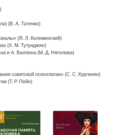
)
) (В. А. Татенко)
иалы» (Я. Л. Коломинский)
ах (Х. М. Тутунджян)
а и А. Валлона (М. Д. Няголова)
ния советской психологии» (С. С. Кургинян)
и (Т. Р. Пейн)