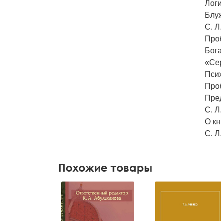
Лог
Блуж
С. Л
Проб
Бог
«Се
Псих
Проб
Пред
С. Л
О кн
С. Л
Похожие товары