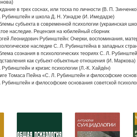
инова)
дание в трех соснах, или тоска по личности (В. П. Зинченко
. Рубинштейн и школа Д. Н. Узнадзе (И. Имедадзе)
лемы субъекта в современной психологии (украинская школа
атое наследие. Рецензия на юбилейный сборник
ргей Леонидович Рубинштейн: Очерки, воспоминания, матер
ологическое наследие С. Л. Рубинштейна в западных стран
лема сознания в психологических теориях С. Л. Рубинштейн
ставления как субъект-объектные отношения (И. Маркова)
. Рубинштейн и кризис психологии (Л.-К. Хайдéн)
иге Томаса Пейна «С. Л. Рубинштейн и философские основа
. Рубинштейн и философские основания советской психологи