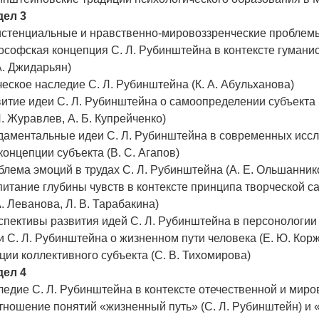
дел 3
истенциальные и нравственно-мировоззренческие проблемы 
софская концепция С. Л. Рубинштейна в контексте гуманис
А. Джидарьян)
еское наследие С. Л. Рубинштейна (К. А. Абульханова)
итие идеи С. Л. Рубинштейна о самоопределении субъекта
Л. Журавлев, А. Б. Купрейченко)
даментальные идеи С. Л. Рубинштейна в современных исс
концепции субъекта (В. С. Агапов)
лема эмоций в трудах С. Л. Рубинштейна (А. Е. Ольшанник
итание глубины чувств в контексте принципа творческой с
А. Леванова, Л. В. Тарабакина)
пективы развития идей С. Л. Рубинштейна в персонологии 
 С. Л. Рубинштейна о жизненном пути человека (Е. Ю. Корж
ии коллективного субъекта (С. В. Тихомирова)
дел 4
едие С. Л. Рубинштейна в контексте отечественной и миро
ношение понятий «жизненный путь» (С. Л. Рубинштейн) и «ж