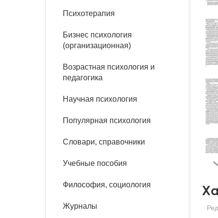
букинист
Психотерапия
Расстройства пищевого
Песочная терапия
Психология труда и
поведения
Психология развития
эргономика
Бизнес психология
Психодрама
(организационная)
Тревожные расстройства,
Социальная и
Психофизиология
панические атаки
организационная психология
Сказкотерапия
Возрастная психология и
Социальная психология
педагогика
Учебная литература
Другие направления
психотерапии
Научная психология
Классический и юнгианский
психоанализ
Классический, эриксоновский
Популярная психология
гипноз и НЛП
Словари, справочники
НЛП
Учебные пособия
Философия, социология
Ха
Журналы
Ред