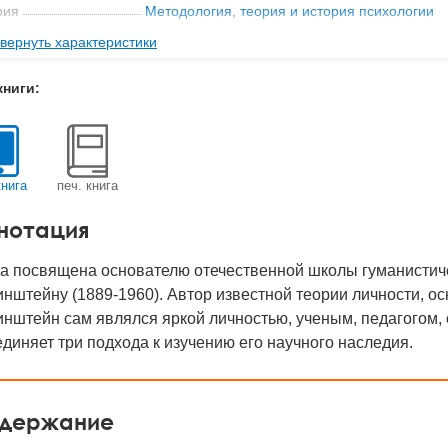
рия
Методология, теория и история психологии
вернуть характеристики
ательство
ИП РАН
с
0.1 кг
книги:
-во стр
431
2011
BN
978-5-9270-0217-7
книга
печ. книга
д
19350
нотация
га посвящена основателю отечественной школы гуманистич
нштейну (1889-1960). Автор известной теории личности, о
нштейн сам являлся яркой личностью, ученым, педагогом, 
диняет три подхода к изучению его научного наследия.
держание