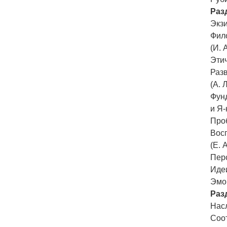
Раз
Экз
Фило
(И. 
Этич
Разв
(А. 
Фун
и Я-
Проб
Восп
(Е. 
Перс
Идеи
Эмоц
Раз
Насл
Соот