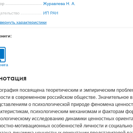
ор
Журавлева Н. А.
ательство
ИП РАН
вернуть характеристики
с
0.1 кг
-во стр
335
книги:
2006
BN
5-9270-0085-1
д
17732
книга
нотация
ография посвящена теоретическим и эмпирическим пробле
ности в современном российском обществе. Значительное в
дставлениям о психологической природе феномена ценност
актеристикам, психологическим механизмам и факторам фо
хологическому исследованию динамики ценностных ориента
ностно-мотивационных особенностей личности и социально
азана динамика ценностных ориентации представителей ра