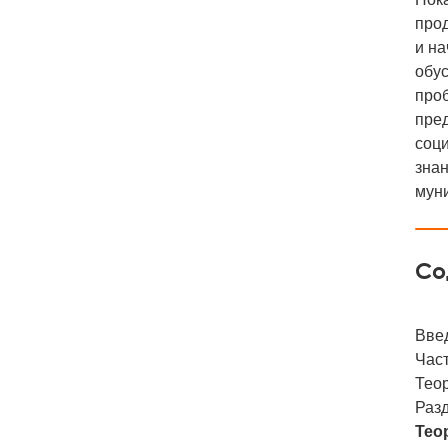
прод
и на
обу
про
пред
соци
знан
мун
Со
Вве
Част
Тео
Разд
Тео