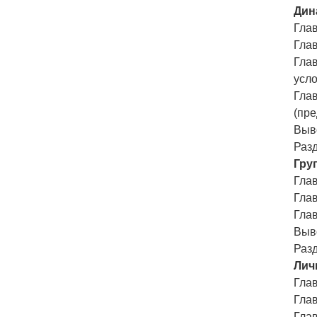
Дин
Гла
Гла
Гла
усл
Глав
(пр
Выв
Разд
Гру
Глав
Гла
Гла
Выв
Разд
Лич
Глав
Глав
Глав