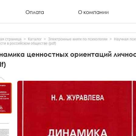
Оплата
О компании
ая страница
Каталог
Электронные книги по психологии
Научная пси
сти в российском обществе (pdf)
намика ценностных ориентаций лично
f)