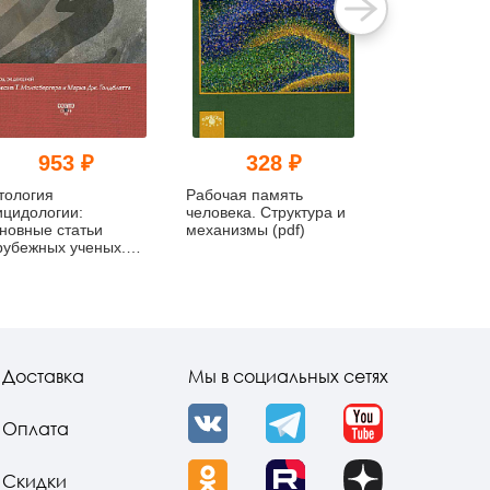
953 ₽
328 ₽
727
тология
Рабочая память
Комплекс Лил
ицидологии:
человека. Структура и
Темная стор
новные статьи
механизмы (pdf)
материнства 
рубежных ученых.
12–1993 (pdf)
Доставка
Мы в социальных сетях
Оплата
VK
Telegram
YouTube
Скидки
OK
Rutube
Dzen