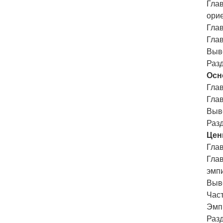
Гла
орие
Гла
Гла
Выв
Разд
Осн
Гла
Гла
Выв
Разд
Цен
Глав
Гла
эмп
Выв
Част
Эмп
Разд