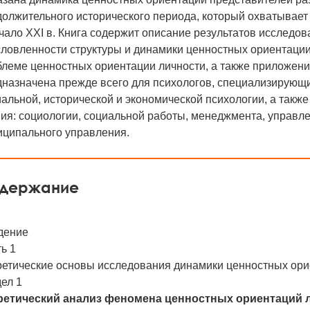
олжительного исторического периода, который охватывает 
чало XXI в. Книга содержит описание результатов исследов
словленности структуры и динамики ценностных ориентаци
блеме ценностных ориентации личности, а также приложени
назначена прежде всего для психологов, специализирующи
альной, исторической и экономической психологии, а такж
ия: социологии, социальной работы, менеджмента, управл
иципального управления.
держание
дение
ь 1
ретические основы исследования динамики ценностных ори
ел 1
ретический анализ феномена ценностных ориентаций 