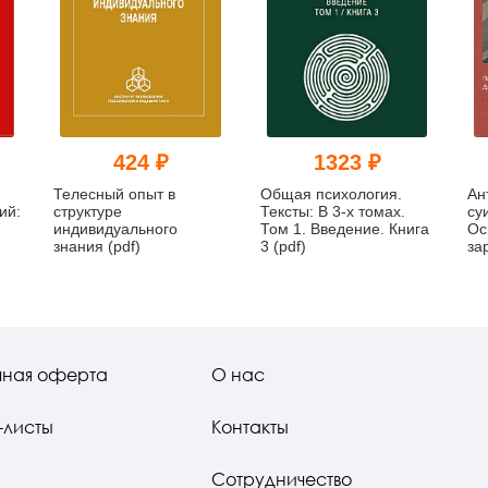
424 ₽
1323 ₽
Телесный опыт в
Общая психология.
Ан
ий:
структуре
Тексты: В 3-х томах.
су
индивидуального
Том 1. Введение. Книга
Ос
знания (pdf)
3 (pdf)
за
19
чная оферта
О нас
-листы
Контакты
Сотрудничество