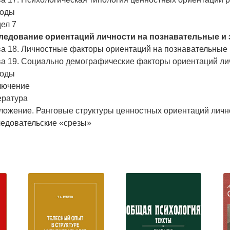
оды
ел 7
ледование ориентаций личности на познавательные и
ва 18. Личностные факторы ориентаций на познавательные 
ва 19. Социально демографические факторы ориентаций ли
оды
лючение
ература
ложение. Ранговые структуры ценностных ориентаций лично
ледовательские «срезы»