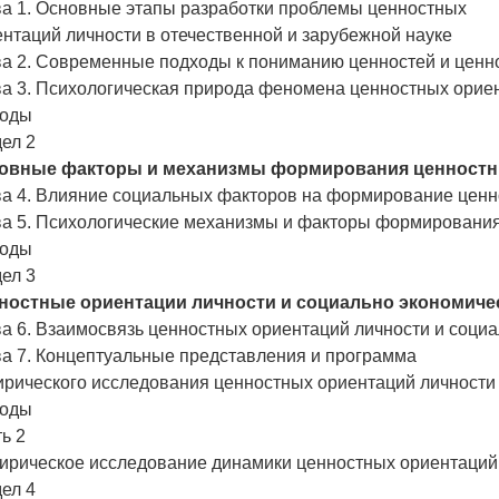
ва 1. Основные этапы разработки проблемы ценностных
нтаций личности в отечественной и зарубежной науке
ва 2. Современные подходы к пониманию ценностей и ценн
ва 3. Психологическая природа феномена ценностных орие
оды
ел 2
овные факторы и механизмы формирования ценностн
ва 4. Влияние социальных факторов на формирование ценн
ва 5. Психологические механизмы и факторы формирования
оды
ел 3
ностные ориентации личности и социально экономиче
а 6. Взаимосвязь ценностных ориентаций личности и соци
ва 7. Концептуальные представления и программа
ирического исследования ценностных ориентаций личности
оды
ь 2
ирическое исследование динамики ценностных ориентаций
ел 4