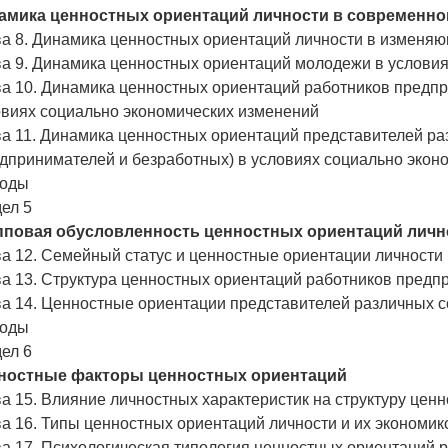
амика ценностных ориентаций личности в современно
ва 8. Динамика ценностных ориентаций личности в изменя
ва 9. Динамика ценностных ориентаций молодежи в услови
ва 10. Динамика ценностных ориентаций работников предп
овиях социально экономических изменений
а 11. Динамика ценностных ориентаций представителей ра
едпринимателей и безработных) в условиях социально экон
оды
ел 5
пповая обусловленность ценностных ориентаций личн
а 12. Семейный статус и ценностные ориентации личности
ва 13. Структура ценностных ориентаций работников пред
ва 14. Ценностные ориентации представителей различных с
оды
ел 6
ностные факторы ценностных ориентаций
а 15. Влияние личностных характеристик на структуру цен
а 16. Типы ценностных ориентаций личности и их экономик
а 17. Психологическая типология ценностных ориентаций 