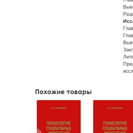
Выв
Разд
Исс
Гла
Гла
Выв
Зак
Лит
При
исс
Похожие товары