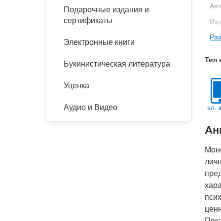
Авт
Подарочные издания и
сертификаты
Изд
Раз
Ве
Электронные книги
Кол
Тип 
Букинистическая литература
Год
IS
Уценка
Ко
Аудио и Видео
эл. 
Ан
Мон
лич
пре
хар
пси
цен
Пок