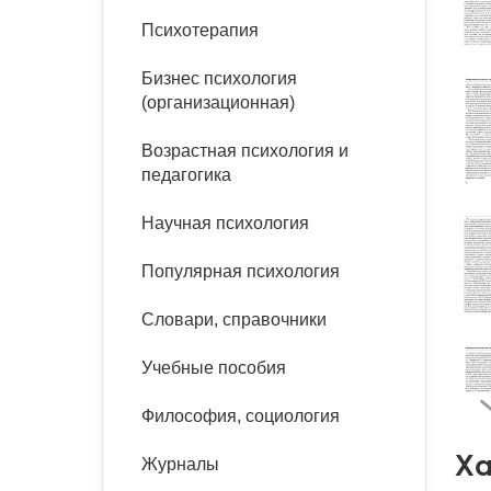
букинист
Психотерапия
Расстройства пищевого
Песочная терапия
Психология труда и
поведения
Психология развития
эргономика
Бизнес психология
Психодрама
(организационная)
Тревожные расстройства,
Социальная и
Психофизиология
панические атаки
организационная психология
Сказкотерапия
Возрастная психология и
Социальная психология
педагогика
Учебная литература
Другие направления
психотерапии
Научная психология
Классический и юнгианский
психоанализ
Классический, эриксоновский
Популярная психология
гипноз и НЛП
Словари, справочники
НЛП
Учебные пособия
Философия, социология
Ха
Журналы