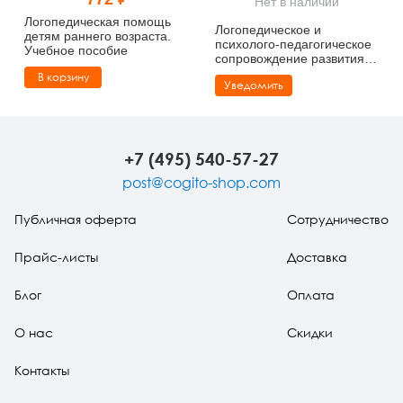
Нет в наличии
Тревожные расстройства, панические атаки
Психодрама
Психология труда и эргономика
Социальная и организационная психология
Логопедическая помощь
Логопедическое и
детям раннего возраста.
психолого-педагогическое
Учебное пособие
Сказкотерапия
Психофизиология
Учебная литература
сопровождение развития
детей младенческого
В корзину
Уведомить
возраста с перинатальным
Другие направления психотерапии
Социальная психология
Классический и юнгианский психоанализ
поражением нервной
системы и детским
церебральным параличом.
Классический, эриксоновский гипноз и НЛП
Учебно-методическое
+7 (495) 540-57-27
пособие
НЛП
post@cogito-shop.com
Публичная оферта
Сотрудничество
Прайс-листы
Доставка
Блог
Оплата
О нас
Скидки
Контакты