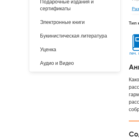
Подарочные издания и
сертификаты
Раз
Фор
Ве
Электронные книги
Тип 
Тип
Букинистическая литература
Кол
Год
Уценка
печ. 
IS
Аудио и Видео
Ан
Ко
Как
расс
гарм
рас
собр
Со