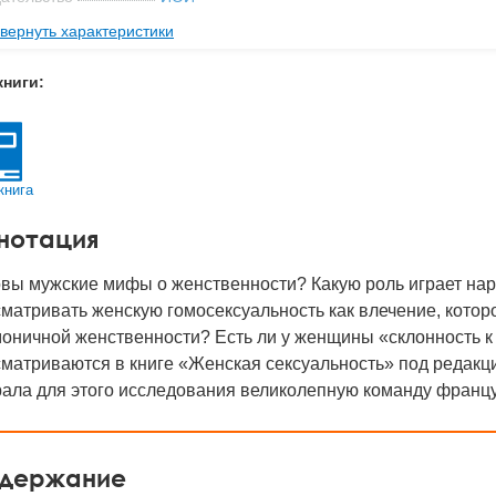
вернуть характеристики
мат книги
218x152x23 мм
с
0.507 кг
книги:
 обложки
Твердый переплет
-во стр
330
2023
книга
BN
978-5-88230-477-4
нотация
д
51624
овы мужские мифы о женственности? Какую роль играет нар
матривать женскую гомосексуальность как влечение, котор
оничной женственности? Есть ли у женщины «склонность к
сматриваются в книге «Женская сексуальность» под редак
ала для этого исследования великолепную команду францу
держание