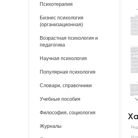
букинист
Психотерапия
Расстройства пищевого
Песочная терапия
Психология труда и
поведения
Психология развития
эргономика
Бизнес психология
Психодрама
(организационная)
Тревожные расстройства,
Социальная и
Психофизиология
панические атаки
организационная психология
Возрастная психология и
Сказкотерапия
педагогика
Социальная психология
Учебная литература
Другие направления
Научная психология
психотерапии
Классический и юнгианский
психоанализ
Популярная психология
Классический, эриксоновский
гипноз и НЛП
Словари, справочники
НЛП
Учебные пособия
Философия, социология
Ха
Журналы
Ред
Изд