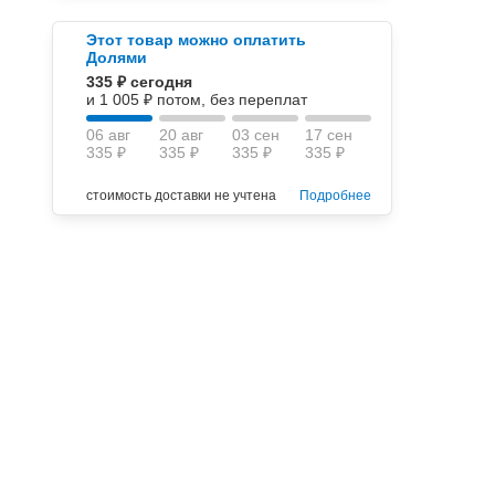
Этот товар можно оплатить
Долями
335 ₽ сегодня
и 1 005 ₽ потом, без переплат
06 авг
20 авг
03 сен
17 сен
335 ₽
335 ₽
335 ₽
335 ₽
стоимость доставки не учтена
Подробнее