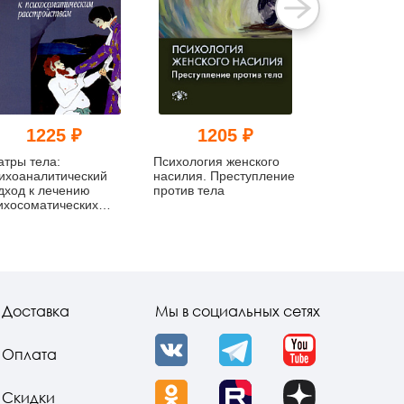
1225 ₽
1205 ₽
109
атры тела:
Психология женского
Психические
ихоаналитический
насилия. Преступление
Патологичес
дход к лечению
против тела
организации 
ихосоматических
психотически
сстройств
невротически
пограничных
Доставка
Мы в социальных сетях
Оплата
VK
Telegram
YouTube
Скидки
OK
Rutube
Dzen