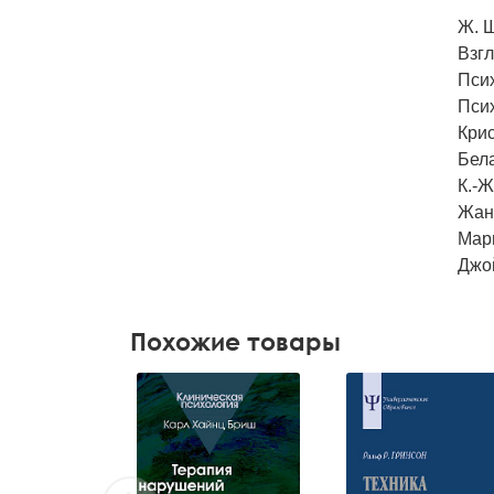
Ж. 
Взг
Пси
Пси
Кри
Бел
К.-Ж
Жан
Мари
Джой
Похожие товары