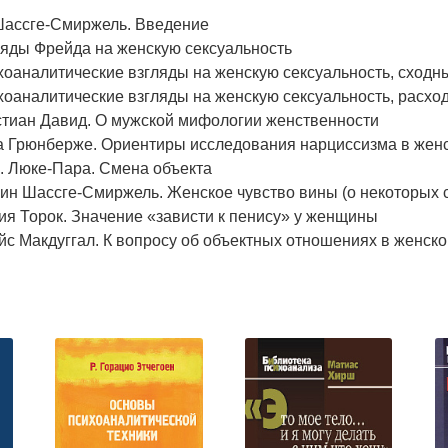
Шассге-Смиржель. Введение
ляды Фрейда на женскую сексуальность
хоаналитические взгляды на женскую сексуальность, сходн
хоаналитические взгляды на женскую сексуальность, расхо
стиан Давид. О мужской мифологии женственности
а Грюнберже. Ориентиры исследования нарциссизма в женс
. Люке-Пара. Смена объекта
ин Шассге-Смиржель. Женское чувство вины (о некоторых 
я Торок. Значение «зависти к пенису» у женщины
с Макдуггал. К вопросу об объектных отношениях в женск