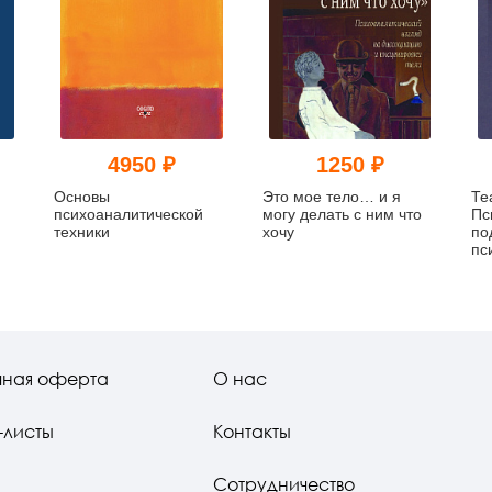
4950 ₽
1250 ₽
Основы
Это мое тело… и я
Те
психоаналитической
могу делать с ним что
Пс
техники
хочу
по
пс
ра
чная оферта
О нас
-листы
Контакты
Сотрудничество