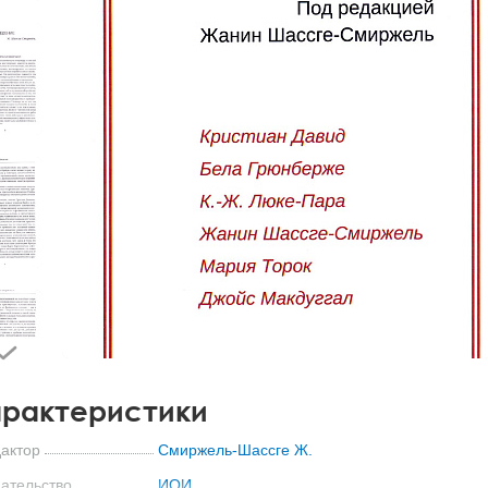
рактеристики
актор
Смиржель-Шассге Ж.
ательство
ИОИ