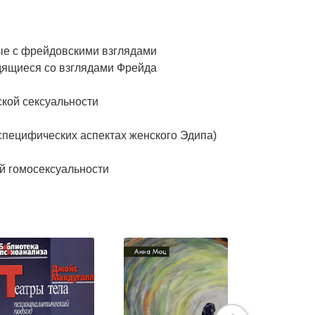
ые с фрейдовскими взглядами
дящиеся со взглядами Фрейда
кой сексуальности
специфических аспектах женского Эдипа)
ой гомосексуальности