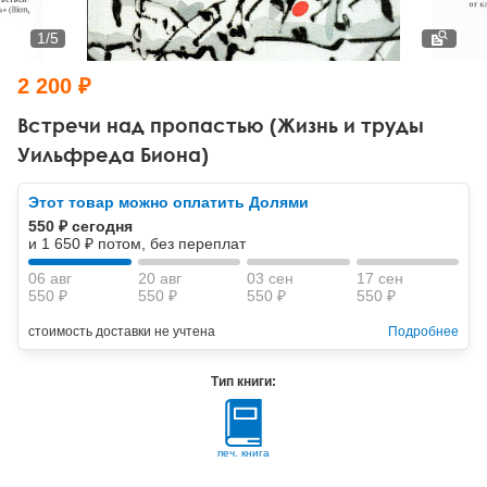
Тревожные расстройства, панические атаки
Психодрама
Психология труда и эргономика
Социальная и организационная психология
1
/
5
Сказкотерапия
Психофизиология
Учебная литература
2 200 ₽
Другие направления психотерапии
Социальная психология
Классический и юнгианский психоанализ
Встречи над пропастью (Жизнь и труды
Уильфреда Биона)
Классический, эриксоновский гипноз и НЛП
Этот товар можно оплатить Долями
НЛП
550 ₽ сегодня
и 1 650 ₽ потом, без переплат
06 авг
20 авг
03 сен
17 сен
550 ₽
550 ₽
550 ₽
550 ₽
стоимость доставки не учтена
Подробнее
Тип книги:
печ. книга