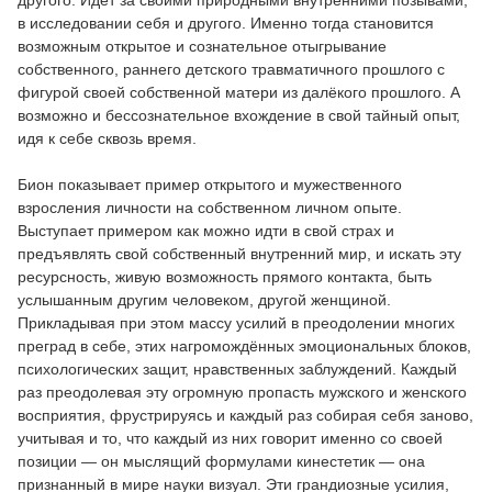
другого. Идёт за своими природными внутренними позывами,
в исследовании себя и другого. Именно тогда становится
возможным открытое и сознательное отыгрывание
собственного, раннего детского травматичного прошлого с
фигурой своей собственной матери из далёкого прошлого. А
возможно и бессознательное вхождение в свой тайный опыт,
идя к себе сквозь время.
Бион показывает пример открытого и мужественного
взросления личности на собственном личном опыте.
Выступает примером как можно идти в свой страх и
предъявлять свой собственный внутренний мир, и искать эту
ресурсность, живую возможность прямого контакта, быть
услышанным другим человеком, другой женщиной.
Прикладывая при этом массу усилий в преодолении многих
преград в себе, этих нагромождённых эмоциональных блоков,
психологических защит, нравственных заблуждений. Каждый
раз преодолевая эту огромную пропасть мужского и женского
восприятия, фрустрируясь и каждый раз собирая себя заново,
учитывая и то, что каждый из них говорит именно со своей
позиции — он мыслящий формулами кинестетик — она
признанный в мире науки визуал. Эти грандиозные усилия,