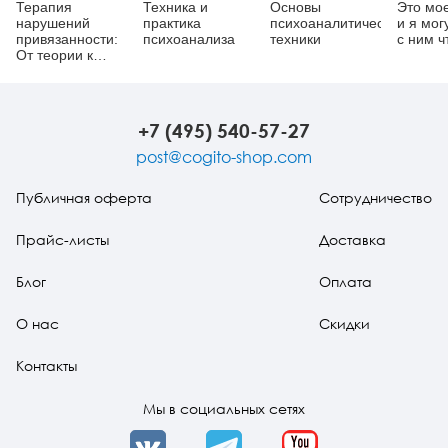
Терапия
Техника и
Основы
Это мо
нарушений
практика
психоаналитической
и я мог
привязанности:
психоанализа
техники
с ним ч
От теории к
практике
+7 (495) 540-57-27
post@cogito-shop.com
Публичная оферта
Сотрудничество
Прайс-листы
Доставка
Блог
Оплата
О нас
Скидки
Контакты
Мы в социальных сетях