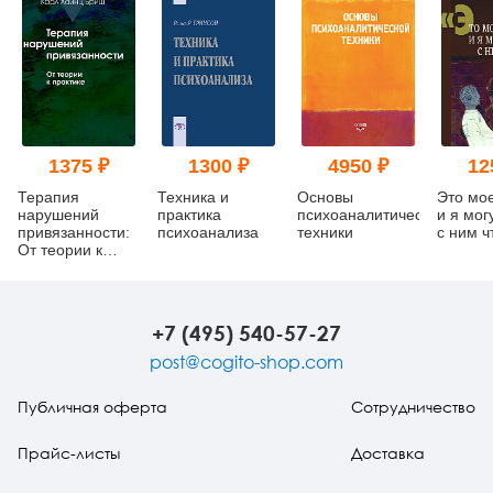
1375 ₽
1300 ₽
4950 ₽
12
Терапия
Техника и
Основы
Это мо
нарушений
практика
психоаналитической
и я мог
привязанности:
психоанализа
техники
с ним ч
От теории к
практике
+7 (495) 540-57-27
post@cogito-shop.com
Публичная оферта
Сотрудничество
Прайс-листы
Доставка