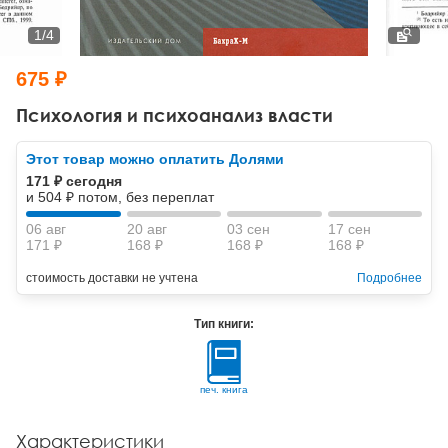
Тревожные расстройства, панические атаки
Психодрама
Психология труда и эргономика
Социальная и организационная психология
1
/
4
Сказкотерапия
Психофизиология
Учебная литература
675 ₽
Другие направления психотерапии
Социальная психология
Классический и юнгианский психоанализ
Психология и психоанализ власти
Классический, эриксоновский гипноз и НЛП
Этот товар можно оплатить Долями
171 ₽ сегодня
НЛП
и 504 ₽ потом, без переплат
06 авг
20 авг
03 сен
17 сен
171 ₽
168 ₽
168 ₽
168 ₽
стоимость доставки не учтена
Подробнее
Тип книги:
печ. книга
Характеристики