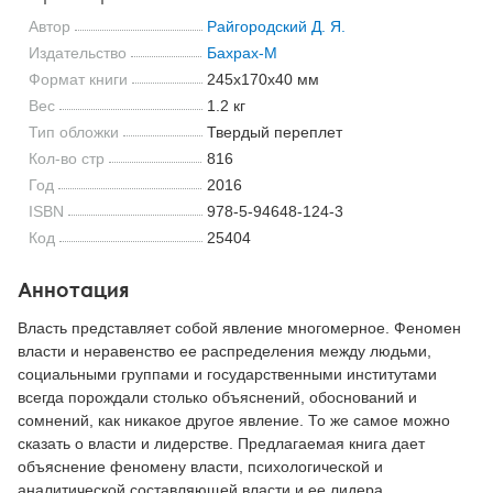
Автор
Райгородский Д. Я.
Издательство
Бахрах-М
Формат книги
245x170x40 мм
Вес
1.2 кг
Тип обложки
Твердый переплет
Кол-во стр
816
Год
2016
ISBN
978-5-94648-124-3
Код
25404
Аннотация
Власть представляет собой явление многомерное. Феномен
власти и неравенство ее распределения между людьми,
социальными группами и государственными институтами
всегда порождали столько объяснений, обоснований и
сомнений, как никакое другое явление. То же самое можно
сказать о власти и лидерстве. Предлагаемая книга дает
объяснение феномену власти, психологической и
аналитической составляющей власти и ее лидера.